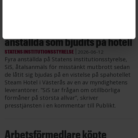
Martina Cras, utredare på ST.
SiS åtalsanmäler fyra
anställda som bjudits på hotell
STATENS INSTITUTIONSSTYRELSE
2026-06-12
Fyra anställda på Statens institutionsstyrelse,
SiS, åtalsanmäls för misstänkt mutbrott sedan
de låtit sig bjudas på en vistelse på spahotellet
Steam Hotel i Västerås av en av myndighetens
leverantörer. ”SiS tar frågan om otillbörliga
förmåner på största allvar”, skriver
presstjänsten i en kommentar till Publikt.
Arbetsförmedlare köpte