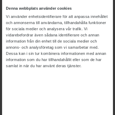
med att minska väntetiderna”, understryker
Denna webbplats använder cookies
myndighetens planeringsdirektör
Annika
Vi använder enhetsidentifierare för att anpassa innehållet
Gottberg
i pressmeddelandet.
och annonserna till användarna, tillhandahålla funktioner
Migrationsverket påpekar också att det finns
för sociala medier och analysera vår trafik. Vi
stor osäkerhet om hur anfallskriget mot
vidarebefordrar även sådana identifierare och annan
information från din enhet till de sociala medier och
Ukraina kommer att utvecklas.
annons- och analysföretag som vi samarbetar med.
”En ytterligare eskalering kan inte uteslutas
Dessa kan i sin tur kombinera informationen med annan
och skulle kunna leda till att antalet personer
information som du har tillhandahållit eller som de har
samlat in när du har använt deras tjänster.
som söker skydd återigen ökar kraftigt. Vi har
därför kvar det högre scenariot på upp till
100 000 skyddssökande från Ukraina i år”,
betonar Annika Gottberg.
Antalet asylsökande totalt i Europa var enligt
pressmeddelandet förra året det högsta sedan
2016. Också Sverige tog emot fler asylsökande