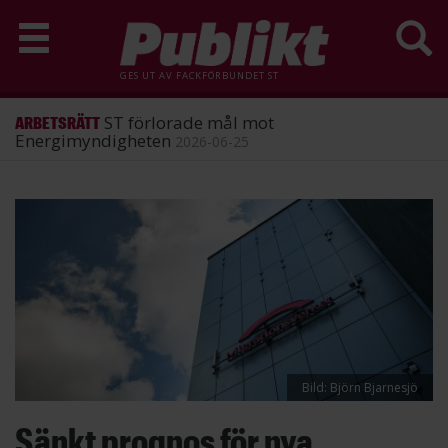
GES UT AV
FACKFÖRBUNDET ST
ST förlorade mål mot
ARBETSRÄTT
Energimyndigheten
2026-06-25
Hoppa
till
huvudinnehåll
Bild: Björn Bjarnesjö
Sänkt prognos för nya