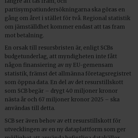
längre att tas fram, och
partisympatiundersökningarna ska göras en
gång om året i stället för två. Regional statistik
om jämställdhet kommer endast att tas fram
mot betalning.
En orsak till resursbristen är, enligt SCBs
budgetunderlag, att myndigheten inte fått
någon finansiering av ny EU-gemensam
statistik, främst det allmänna företagsregistret
som öppna data. En del av det resurstillskott
som SCB begär – drygt 40 miljoner kronor
nästa år och 67 miljoner kronor 2025 – ska
användas till detta.
SCB ser även behov av ett resurstillskott för
utvecklingen av en ny dataplattform som ger
möjlighet att använda befintliga datakällor,