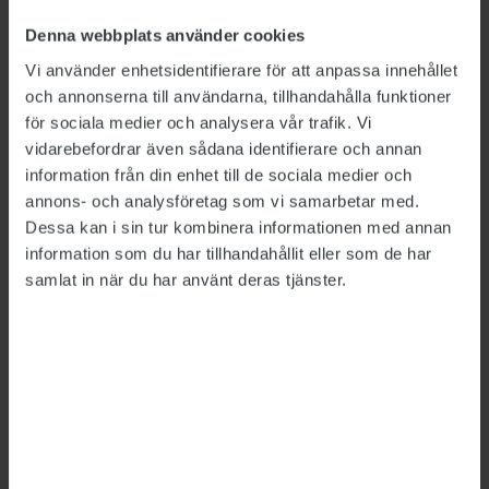
bli en ond cirkel, att man blir ännu mindre
Denna webbplats använder cookies
intresserad av att skjuta till resurser och att det
Vi använder enhetsidentifierare för att anpassa innehållet
blir ännu mer utarmat. Det är min farhåga för
och annonserna till användarna, tillhandahålla funktioner
framtiden”, säger Joakim Stymne till tidningen.
för sociala medier och analysera vår trafik. Vi
vidarebefordrar även sådana identifierare och annan
information från din enhet till de sociala medier och
LÄS MER
annons- och analysföretag som vi samarbetar med.
Ett sjuttiotal jobb hotas på SCB
Dessa kan i sin tur kombinera informationen med annan
2022-10-13
information som du har tillhandahållit eller som de har
samlat in när du har använt deras tjänster.
Detta är en nyhetsartikel. Publikts nyhetsrapportering ska
vara saklig och korrekt. Tidningen har en fri och självständig
ställning gentemot sin ägare, Fackförbundet ST, och
utformas enligt journalistiska principer samt enligt
spelreglerna för press, radio och TV.