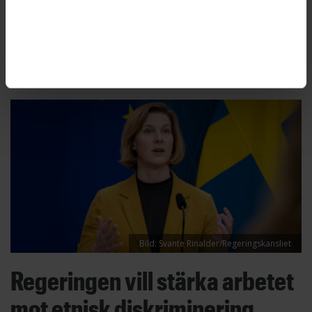
Diskrimineringsombudsmannen, DO. Därför
begär DO nu att Arbetsförmedlingen ska betala
diskrimineringsersättning.
Bild: Svante Rinalder/Regeringskansliet
Regeringen vill stärka arbetet
mot etnisk diskriminering