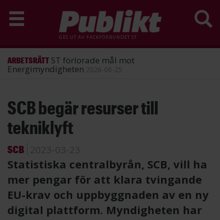
GES UT AV
FACKFÖRBUNDET ST
ST förlorade mål mot
ARBETSRÄTT
Energimyndigheten
2026-06-25
Hoppa
SCB begär resurser till
till
huvudinnehåll
tekniklyft
SCB
2023-03-23
Statistiska centralbyrån, SCB, vill ha
mer pengar för att klara tvingande
EU-krav och uppbyggnaden av en ny
digital plattform. Myndigheten har