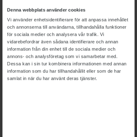
hem.
Denna webbplats använder cookies
Vi använder enhetsidentifierare för att anpassa innehållet
och annonserna till användarna, tillhandahålla funktioner
LÄS MER
för sociala medier och analysera vår trafik. Vi
Riksrevisionen granskar SiS ungdomshem
vidarebefordrar även sådana identifierare och annan
2023-06-01
information från din enhet till de sociala medier och
Regeringen vill ge SiS ekonomiskt tillskott
annons- och analysföretag som vi samarbetar med.
2023-09-21
Dessa kan i sin tur kombinera informationen med annan
information som du har tillhandahållit eller som de har
samlat in när du har använt deras tjänster.
LÄNKAR
SiS Hemställan om ökade resurser och
kompetenshöjande insatser
Detta är en nyhetsartikel. Publikts nyhetsrapportering ska
vara saklig och korrekt. Tidningen har en fri och självständig
ställning gentemot sin ägare, Fackförbundet ST, och