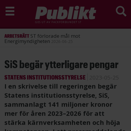
GES UT AV
FACKFÖRBUNDET ST
ST förlorade mål mot
ARBETSRÄTT
Energimyndigheten
2026-06-25
Hoppa
SiS begär ytterligare pengar
till
huvudinnehåll
STATENS INSTITUTIONSSTYRELSE
2023-05-25
I en skrivelse till regeringen begär
Statens institutionsstyrelse, SiS,
sammanlagt 141 miljoner kronor
mer för åren 2023–2026 för att
stärka kärnverksamheten och höja