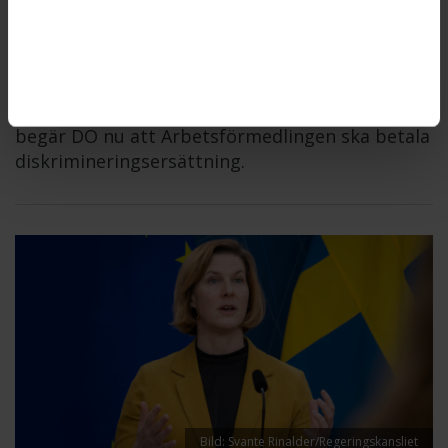
Arbetsförmedlingen gjorde sig skyldig till
diskriminering när myndigheten inte erbjöd en
kvinna med funktionsnedsättning att få komma
på fysiska möten, anser
Diskrimineringsombudsmannen, DO. Därför
begär DO nu att Arbetsförmedlingen ska betala
diskrimineringsersättning.
Bild: Svante Rinalder/Regeringskansliet