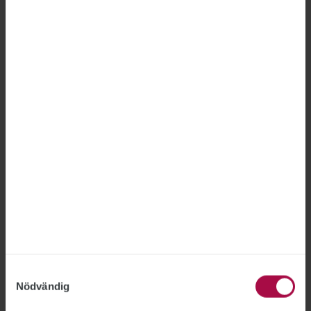
driften. ”Av förståeliga skäl är stämningen
dålig”, säger Calle Ingemansson,
avdelningsordförande för ST inom
Öresundstrafiken.
Löneskillnaden mellan könen
ligger nästan stilla
LÖNER
2026-06-22
Löneskillnaden mellan kvinnor och män har i
princip varit oförändrad sedan 2019. Förra året
uppgick den till 9,9 procent, en minskning med
0,3 procentenheter jämfört med året innan.
Samtyckesval
Nödvändig
Renovering av Kungliga