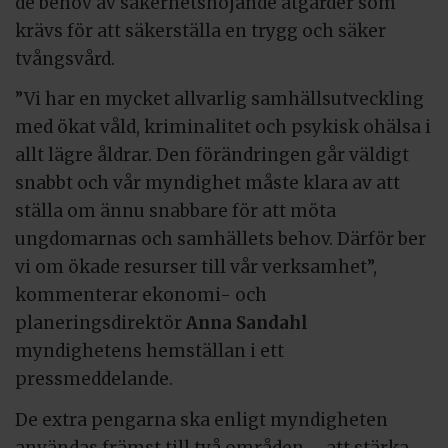
de behov av säkerhetshöjande åtgärder som
krävs för att säkerställa en trygg och säker
tvångsvård.
”Vi har en mycket allvarlig samhällsutveckling
med ökat våld, kriminalitet och psykisk ohälsa i
allt lägre åldrar. Den förändringen går väldigt
snabbt och vår myndighet måste klara av att
ställa om ännu snabbare för att möta
ungdomarnas och samhällets behov. Därför ber
vi om ökade resurser till vår verksamhet”,
kommenterar ekonomi- och
planeringsdirektör
Anna Sandahl
myndighetens hemställan i ett
pressmeddelande.
De extra pengarna ska enligt myndigheten
användas främst till två områden – att stärka