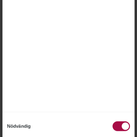
FÖRSÄKRINGSKASSAN
2026-06-18
Försäkringskassan hade inte rätt att avskeda en
medarbetare som gjort två otillåtna
registerslagningar, fastslår Arbetsdomstolen.
”Jag är nöjd med bedömningen”, säger STs
förbundsjurist Joakim Lindqvist.
Samtyckesval
Nödvändig