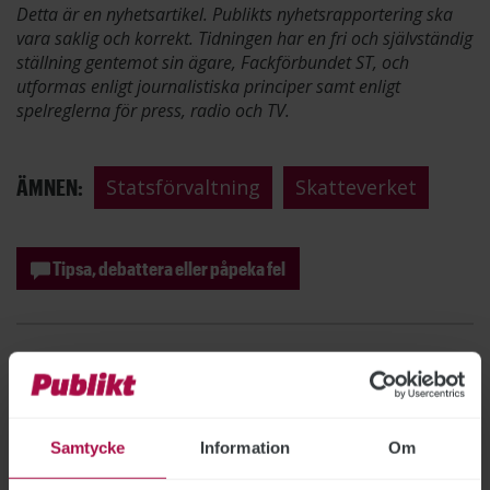
Detta är en nyhetsartikel. Publikts nyhetsrapportering ska
vara saklig och korrekt. Tidningen har en fri och självständig
ställning gentemot sin ägare, Fackförbundet ST, och
utformas enligt journalistiska principer samt enligt
spelreglerna för press, radio och TV.
ÄMNEN:
Statsförvaltning
Skatteverket
Tipsa, debattera eller påpeka fel
Samtycke
Information
Om