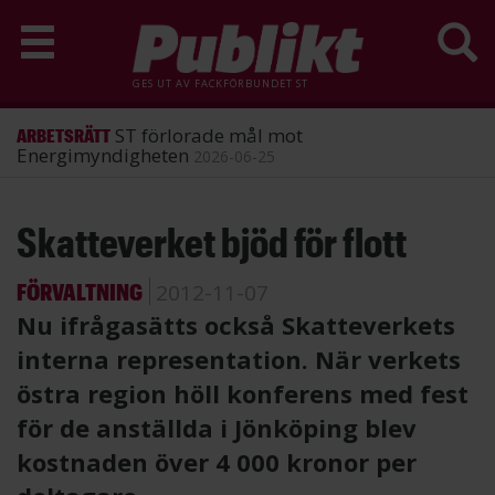
GES UT AV
FACKFÖRBUNDET ST
ST förlorade mål mot
ARBETSRÄTT
Energimyndigheten
2026-06-25
Hoppa
Skatteverket bjöd för flott
till
huvudinnehåll
FÖRVALTNING
2012-11-07
Nu ifrågasätts också Skatteverkets
interna representation. När verkets
östra region höll konferens med fest
för de anställda i Jönköping blev
kostnaden över 4 000 kronor per