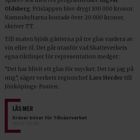
Spåret-lek med tvs programledare
Ingvar
Oldsberg
. Prislappen blev drygt 100 000 kronor.
Namnskyltarna kostade över 20 000 kronor,
skriver TT.
Till maten bjöds gästerna på tre glas vardera av
vin eller öl. Det går utanför vad Skatteverkets
egna riktlinjer för representation medger:
”Det har blivit ett glas för mycket. Det tar jag på
mig”, säger verkets regionchef
Lars Herder
till
Jönköpings-Posten.
LÄS MER
Kräver böter för Tillväxtverket
2012-10-29