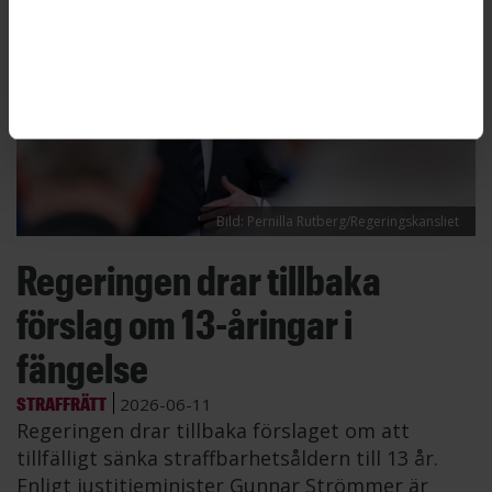
Bild: Pernilla Rutberg/Regeringskansliet
Regeringen drar tillbaka
förslag om 13-åringar i
fängelse
STRAFFRÄTT
2026-06-11
Regeringen drar tillbaka förslaget om att
tillfälligt sänka straffbarhetsåldern till 13 år.
Enligt justitieminister Gunnar Strömmer är