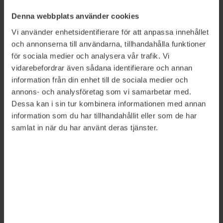
Denna webbplats använder cookies
Vi använder enhetsidentifierare för att anpassa innehållet
Bild: Polismyndigheten, Försäkringskassan, Försvarsmakten,
Migrationsverket
och annonserna till användarna, tillhandahålla funktioner
för sociala medier och analysera vår trafik. Vi
Så mycket tjänar
vidarebefordrar även sådana identifierare och annan
information från din enhet till de sociala medier och
myndighetscheferna
annons- och analysföretag som vi samarbetar med.
Dessa kan i sin tur kombinera informationen med annan
LÖNER
2026-06-26
information som du har tillhandahållit eller som de har
Rikspolischefen Petra Lundh har fortsatt högst
samlat in när du har använt deras tjänster.
lön av de myndighetschefer vars löner sätts av
regeringen, visar Publikts sammanställning.
Hon är först ut att tjäna över 200 000 kronor i
månaden – mer än dubbelt så mycket som den
generaldirektör som tjänar minst.