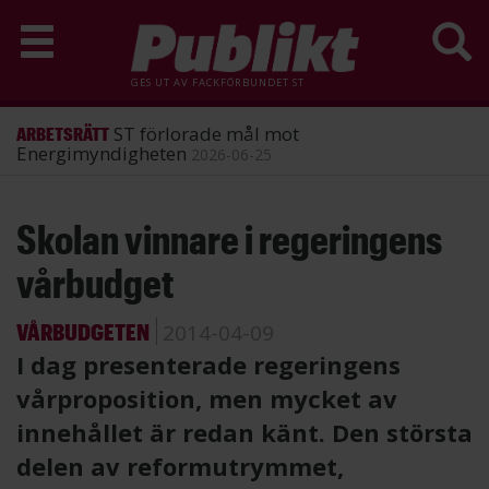
GES UT AV
FACKFÖRBUNDET ST
ST förlorade mål mot
ARBETSRÄTT
Energimyndigheten
2026-06-25
Hoppa
Skolan vinnare i regeringens
till
huvudinnehåll
vårbudget
VÅRBUDGETEN
2014-04-09
I dag presenterade regeringens
vårproposition, men mycket av
innehållet är redan känt. Den största
delen av reformutrymmet,