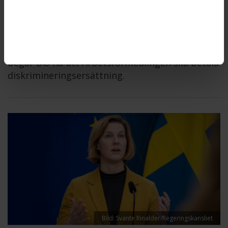
diskriminering när myndigheten inte erbjöd en
kvinna med funktionsnedsättning att få komma
på fysiska möten, anser
Diskrimineringsombudsmannen, DO. Därför
begär DO nu att Arbetsförmedlingen ska betala
diskrimineringsersättning.
Bild: Svante Rinalder/Regeringskansliet