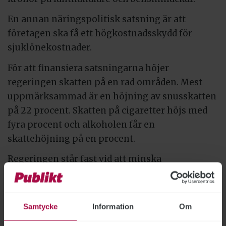
En annan näringspolitisk satsning är att
företagen ska få ett högkostnadsskydd för
sjuklönekostnader.
För att finansiera satsningarna höjer
regeringen skatten på en rad områden. Mest
uppmärksammad är en höjning av snusskatten
på 22 procent. Skatten på cigaretter höjs med
fyra procent och alkoholen får en
skattehöjning på en procent.
Regeringen står fast vid att minska
myndigheternas anslagsuppräkning med
25 procent, som
Publikt
skrivit om tidigare.
Totalt handlar det om 9 miljarder kronor per år
Samtycke
Information
Om
2015-2018.