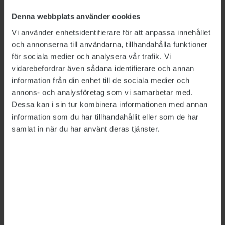
även Kriminalvårdens ansträngda situation
som argument mot förslaget. Att i nuläget låta
Denna webbplats använder cookies
myndigheten inrätta fängelseplatser för 13-
Vi använder enhetsidentifierare för att anpassa innehållet
åringar riskerar enligt henne att förvärra
och annonserna till användarna, tillhandahålla funktioner
för sociala medier och analysera vår trafik. Vi
problemen ytterligare.
vidarebefordrar även sådana identifierare och annan
Vad hoppas du händer nu?
information från din enhet till de sociala medier och
annons- och analysföretag som vi samarbetar med.
– Det är få remissinstanser som tycker att det
Dessa kan i sin tur kombinera informationen med annan
här är ett bra förslag. Så någonstans har jag
information som du har tillhandahållit eller som de har
fortfarande en liten förhoppning om att goda
samlat in när du har använt deras tjänster.
argument kan påverka och att detta inte ska gå
igenom riksdagen. Men just nu ser inte så ljust
ut, säger Britta Lejon.
LÄS MER
Ministerns inlägg i sociala medier får kritik