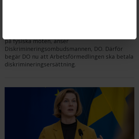
ARBETSFÖRMEDLINGEN
2026-06-11
Arbetsförmedlingen gjorde sig skyldig till
diskriminering när myndigheten inte erbjöd en
kvinna med funktionsnedsättning att få komma
på fysiska möten, anser
Diskrimineringsombudsmannen, DO. Därför
begär DO nu att Arbetsförmedlingen ska betala
diskrimineringsersättning.