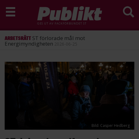
GES UT AV
FACKFÖRBUNDET ST
ST förlorade mål mot
ARBETSRÄTT
Energimyndigheten
2026-06-25
Hoppa
till
huvudinnehåll
Bild: Casper Hedberg