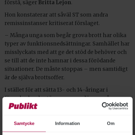
förstå, säger
Britta Lejon
.
Hon konstaterar att såväl ST som andra
remissinstanser kritiserat förslaget.
– Många unga som begår grova brott har olika
typer av funktionsnedsättningar. Samhället har
misslyckats med att ge det stöd de behöver och
se till att de inte hamnar i dessa förödande
situationer. De måste stoppas – men samtidigt
är de själva brottsoffer.
I stället för att sätta 13- och 14-åringar i
fängelse borde större resurser läggas på
förebyggande åtgärder, menar Britta Lejon.
Vid sidan av frågan om hur de unga
Samtycke
Information
Om
brottslingarna bäst hanteras lyfter Britta Lejon