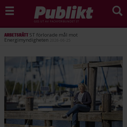
GES UT AV
FACKFÖRBUNDET ST
ST förlorade mål mot
ARBETSRÄTT
Energimyndigheten
2026-06-25
Hoppa
till
huvudinnehåll