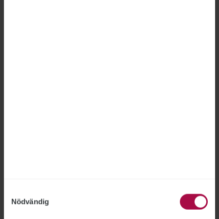
bland annat kritik för bitvis otillräckliga
kontroller och en delvis alltför resurskrävande
handläggning.
Myndigheter får nya regler för
lokalförsörjning
LOKALER
2026-06-23
Regeringen vill minska de statliga
myndigheternas hyreskostnader för kontor.
1 september börjar nya regler för
myndigheternas lokalförsörjning att gälla.
”Staten ska använda skattepengar ansvarsfullt”,
betonar civilminister Erik Slottner.
Samtyckesval
Nödvändig