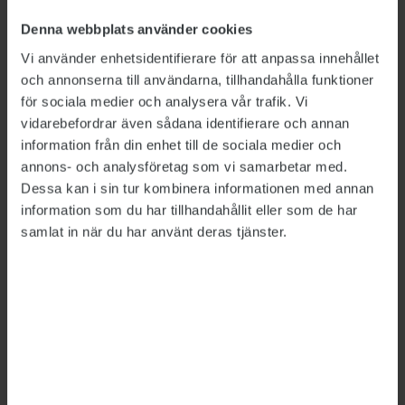
berättar HR-chefen
Helén Björkman
.
Denna webbplats använder cookies
Livsvårdstimmen är ett resultat av ett
Vi använder enhetsidentifierare för att anpassa innehållet
omfattande utvecklingsarbete som bland annat
och annonserna till användarna, tillhandahålla funktioner
handlar om medarbetarskap, förtroende och
för sociala medier och analysera vår trafik. Vi
vidarebefordrar även sådana identifierare och annan
ansvar.
information från din enhet till de sociala medier och
– Vi valde att luta oss mot vårt mål att ta eget
annons- och analysföretag som vi samarbetar med.
ansvar tillsammans. Därför ville vi inte lista
Dessa kan i sin tur kombinera informationen med annan
information som du har tillhandahållit eller som de har
vilka aktiviteter man får använda timmen till.
samlat in när du har använt deras tjänster.
Det var också viktigt att det inte ska kännas
som ytterligare ett krav på att prestera något,
säger Helén Björkman.
Katarina Odeholm berättar att hon till att börja
med trodde att det skulle kännas märkligt att
göra något som inte handlar om friskvård i
traditionell bemärkelse.