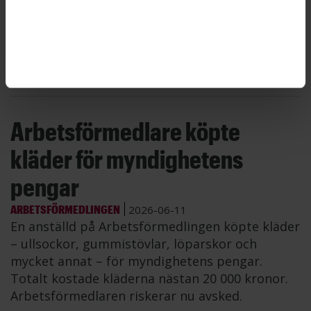
Steam Hotel i Västerås av en av myndighetens
leverantörer. ”SiS tar frågan om otillbörliga
förmåner på största allvar”, skriver
presstjänsten i en kommentar till Publikt.
Arbetsförmedlare köpte
kläder för myndighetens
pengar
ARBETSFÖRMEDLINGEN
2026-06-11
En anställd på Arbetsförmedlingen köpte kläder
– ullsockor, gummistövlar, löparskor och
mycket annat – för myndighetens pengar.
Totalt kostade kläderna nästan 20 000 kronor.
Arbetsförmedlaren riskerar nu avsked.