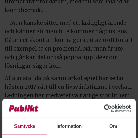
timmar framför datorn, med fall som ibland är
komplicerade.
– Man kanske sitter med ett krångligt ärende
och känner att man inte kommer någonstans.
Då är det skönt att kunna göra ett avbrott för att
till exempel ta en promenad. När man är ute
och går kan det också poppa upp idéer om
lösningar, säger hon.
Alla anställda på Kammarkollegiet har sedan
hösten 2017 rätt till en livsvårdstimme i veckan.
Ledningen har medvetet valt att ge stor frihet i
hur den kan användas.
– Den enda riktlinje vi har är att den ska tas ut
under arbetstid och att det ska vara en aktivitet
Samtycke
Information
Om
som har en positiv inverkan på ditt mående,