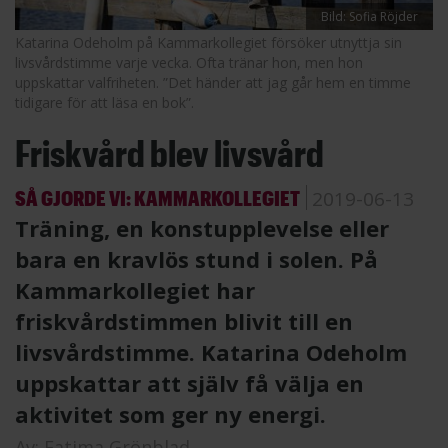
Bild: Sofia Röjder
Katarina Odeholm på Kammarkollegiet försöker utnyttja sin
livsvårdstimme varje vecka. Ofta tränar hon, men hon
uppskattar valfriheten. ”Det händer att jag går hem en timme
tidigare för att läsa en bok”.
Friskvård blev livsvård
SÅ GJORDE VI: KAMMARKOLLEGIET
2019-06-13
Träning, en konstupplevelse eller
bara en kravlös stund i solen. På
Kammarkollegiet har
friskvårdstimmen blivit till en
livsvårdstimme. Katarina Odeholm
uppskattar att själv få välja en
aktivitet som ger ny energi.
Av:
Fatima Grönblad