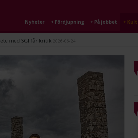
Nyheter
+
Fördjupning
+
På jobbet
+
Kult
ndigheten
2026-06-25