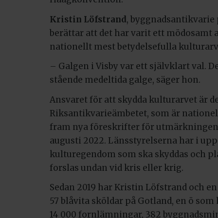
Kristin Löfstrand
, byggnadsantikvarie 
berättar att det har varit ett mödosamt a
nationellt mest betydelsefulla kulturar
– Galgen i Visby var ett självklart val. 
stående medeltida galge, säger hon.
Ansvaret för att skydda kulturarvet är d
Riksantikvarieämbetet, som är nationel
fram nya föreskrifter för utmärkningen a
augusti 2022. Länsstyrelserna har i upp
kulturegendom som ska skyddas och pla
forslas undan vid kris eller krig.
Sedan 2019 har Kristin Löfstrand och en 
57 blåvita sköldar på Gotland, en ö som
14 000 fornlämningar, 382 byggnadsmin