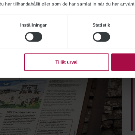
t robust sätt.
har tillhandahållit eller som de har samlat in när du har använt 
ar kommit olika långt i olika delar
 är just Gotland, där det pågått ett
Inställningar
Statistik
stöd för att märka ut
ing på totalförsvaret.
Tillåt urval