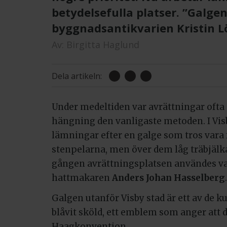
betydelsefulla platser. ”Galgen 
byggnadsantikvarien Kristin L
Av:
Birgitta Haglund
Dela artikeln:
Under medeltiden var avrättningar ofta o
hängning den vanligaste metoden. I Visb
lämningar efter en galge som tros vara f
stenpelarna, men över dem låg träbjälka
gången avrättningsplatsen användes va
hattmakaren
Anders Johan Hasselberg
.
Galgen utanför Visby stad är ett av de 
blåvit sköld, ett emblem som anger att 
Haagkonvention.