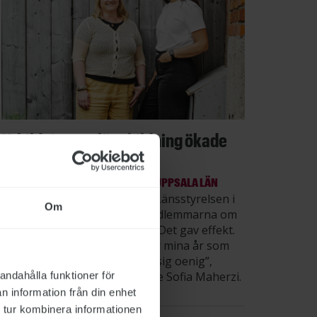
Utbildning om lönebildning ökade
kunskaperna
SÅ GJORDE VI: LÄNSSTYRELSEN I UPPSALA LÄN
Våren 2025 satsade ST inom Länsstyrelsen i
Om
Uppsala län på att utbilda medlemmarna om
hur löneprocessen fungerar. Det gav effekt.
”Det här var första året under mina år som
facklig som ingen förklarade sig oenig”,
säger STs sektionsordförande Sofia Maherzi.
andahålla funktioner för
n information från din enhet
 tur kombinera informationen