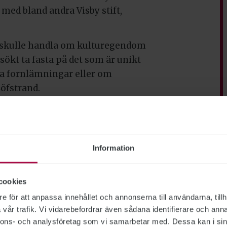
 med bland andra Visby stift,
t skulle handla om kulturegendom
rsökt ta fasta på det som är unikt
ka fornlämningar eller om
öfstrand.
dets mest värdefulla kulturarv
nella styrkor. Enligt
 eller angripna använda dessa
Information
s genom att skjuta från ett
cookies
et kan skadas av annat än krig
e för att anpassa innehållet och annonserna till användarna, tillh
mningar:
vår trafik. Vi vidarebefordrar även sådana identifierare och anna
krig så kan vi även hantera kriser i
nnons- och analysföretag som vi samarbetar med. Dessa kan i sin