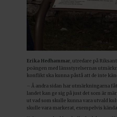
Erika Hedhammar
, utredare på Riksan
poängen med länsstyrelsernas utmärkni
konflikt ska kunna påstå att de inte kände
– Å andra sidan har utmärkningarna fått
landet kan ge sig på just det som är märk
ut vad som skulle kunna vara utvald ku
skulle vara markerat, exempelvis känd