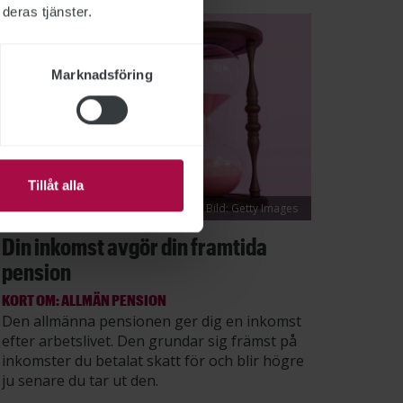
deras tjänster.
Marknadsföring
Tillåt alla
Bild: Getty Images
Din inkomst avgör din framtida
pension
KORT OM: ALLMÄN PENSION
Den allmänna pensionen ger dig en inkomst
efter arbetslivet. Den grundar sig främst på
inkomster du betalat skatt för och blir högre
ju senare du tar ut den.