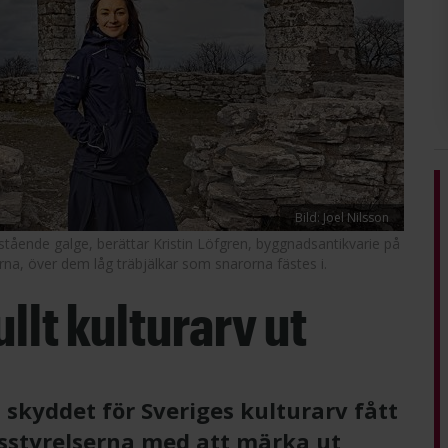
Bild: Joel Nilsson
stående galge, berättar Kristin Löfgren, byggnadsantikvarie på
arna, över dem låg träbjälkar som snarorna fästes i.
llt kulturarv ut
tt skyddet för Sveriges kulturarv fått
nsstyrelserna med att märka ut