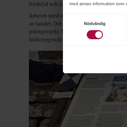
fredstid och ta hand om våra objekt på et
med annan information som du 
Arbetet med att märka upp kulturarvet h
Samtyckesval
av landet. Det län som har kommit längst
Nödvändig
pilotprojekt. Länet har fått ekonomiskt 
kulturegendom från en utvecklingssatsn