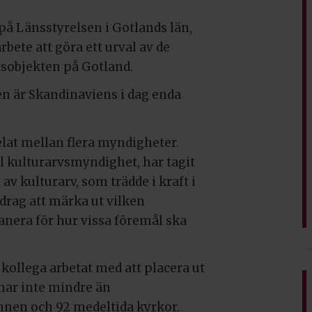
på Länsstyrelsen i Gotlands län,
rbete att göra ett urval av de
vsobjekten på Gotland.
Den är Skandinaviens i dag enda
elat mellan flera myndigheter.
l kulturarvsmyndighet, har tagit
v kulturarv, som trädde i kraft i
drag att märka ut vilken
nera för hur vissa föremål ska
kollega arbetat med att placera ut
 har inte mindre än
nen och 92 medeltida kyrkor.