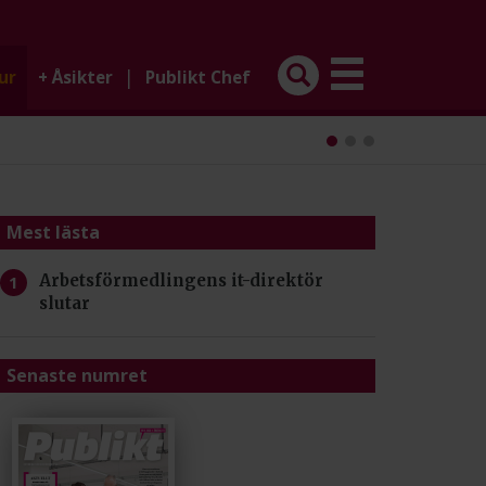
|
ur
+
Åsikter
Publikt Chef
Mest lästa
Arbetsförmedlingens it-direktör
slutar
Senaste numret