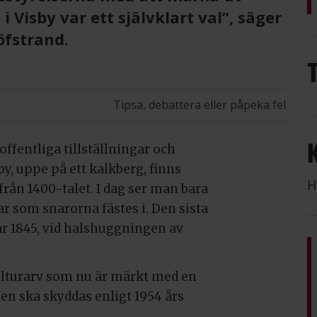
i Visby var ett självklart val”, säger
öfstrand.
Tipsa, debattera eller påpeka fel
ffentliga tillställningar och
y, uppe på ett kalkberg, finns
H
rån 1400-talet. I dag ser man bara
r som snarorna fästes i. Den sista
r 1845, vid halshuggningen av
kulturarv som nu är märkt med en
den ska skyddas enligt 1954 års