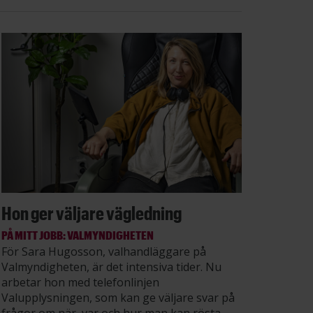
Hon ger väljare vägledning
PÅ MITT JOBB: VALMYNDIGHETEN
För Sara Hugosson, valhandläggare på
Valmyndigheten, är det intensiva tider. Nu
arbetar hon med telefonlinjen
Valupplysningen, som kan ge väljare svar på
frågor om när, var och hur man kan rösta.