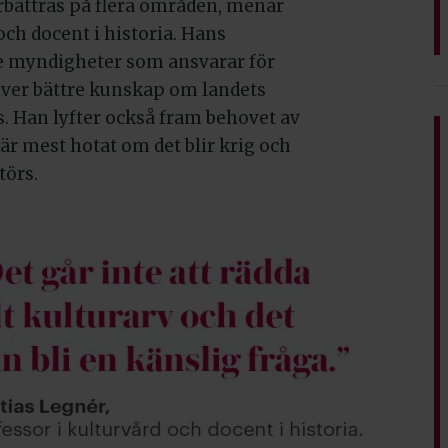
rbättras på flera områden, menar
 och docent i historia. Hans
de myndigheter som ansvarar för
över bättre kunskap om landets
. Han lyfter också fram behovet av
r mest hotat om det blir krig och
törs.