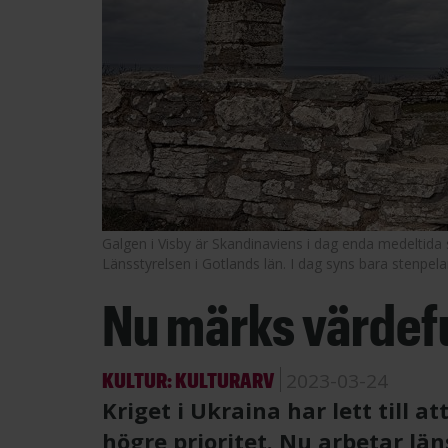
Galgen i Visby är Skandinaviens i dag enda medeltida 
Länsstyrelsen i Gotlands län. I dag syns bara stenpel
Nu märks värdefu
KULTUR: KULTURARV
2023-03-24
Kriget i Ukraina har lett till a
högre prioritet. Nu arbetar lä