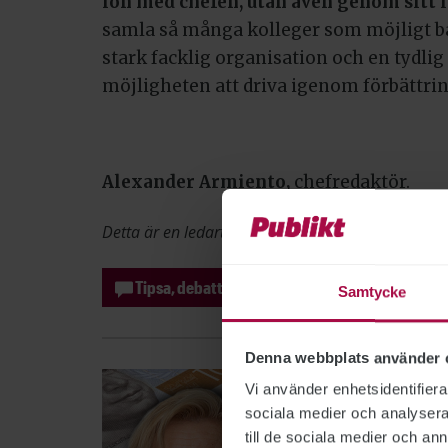
lön med chefen, utan även genom sitt l
samla så många kolleger som möjligt b
stark facklig organisation och en tydl
möjligheten att driva igenom förbättrin
Alexander Armiento,
chefredaktör.
Detta är en ledartext. Den speglar ledarskribente
Tipsa, debattera eller påpeka fel
Samtycke
Denna webbplats använder 
Vi använder enhetsidentifierar
sociala medier och analysera 
till de sociala medier och a