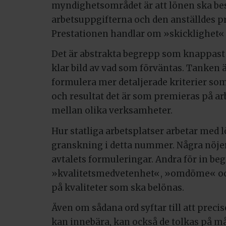
myndighetsområdet är att lönen ska b
arbetsuppgifterna och den anställdes pre
Prestationen handlar om »skicklighet« 
Det är abstrakta begrepp som knappast r
klar bild av vad som förväntas. Tanken ä
formulera mer detaljerade kriterier som
och resultat det är som premieras på arb
mellan olika verksamheter.
Hur statliga arbetsplatser arbetar med lö
granskning i detta nummer. Några nöjer 
avtalets formuleringar. Andra för in 
»kvalitetsmedvetenhet«, »omdöme« 
på kvaliteter som ska belönas.
Även om sådana ord syftar till att precis
kan innebära, kan också de tolkas på mån