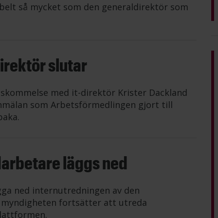
belt så mycket som den generaldirektör som
rektör slutar
nskommelse med it-direktör Krister Dackland
mälan som Arbetsförmedlingen gjort till
baka.
darbetare läggs ned
gga ned internutredningen av den
n myndigheten fortsätter att utreda
lattformen.