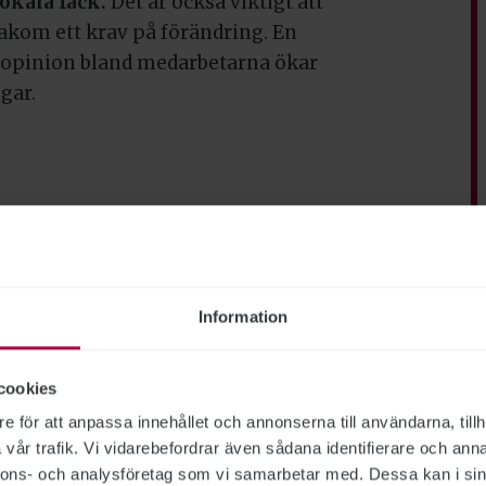
okala fack.
Det är också viktigt att
akom ett krav på förändring. En
ig opinion bland medarbetarna ökar
gar.
ns personliga uppfattning.
Information
cookies
e för att anpassa innehållet och annonserna till användarna, tillh
vår trafik. Vi vidarebefordrar även sådana identifierare och anna
nnons- och analysföretag som vi samarbetar med. Dessa kan i sin