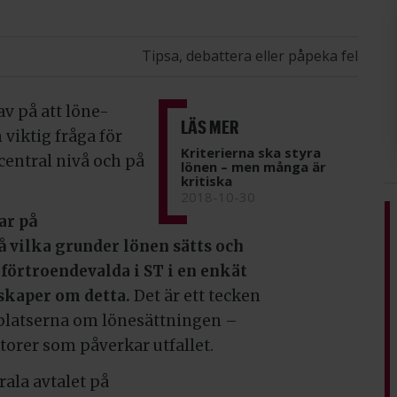
Tipsa, debattera eller påpeka fel
av på att löne-
LÄS MER
 viktig fråga för
Kriterierna ska styra
central nivå och på
lönen – men många är
kritiska
2018-10-30
ar på
å vilka grunder lönen sätts och
förtroendevalda i ST i en enkät
kaper om detta.
Det är ett tecken
splatserna om lönesättningen –
ktorer som påverkar utfallet.
ala avtalet på