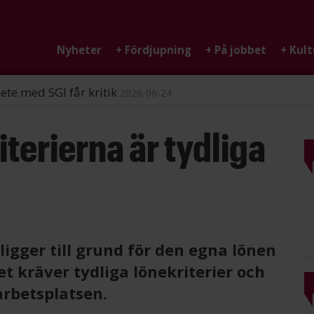
Nyheter
+
Fördjupning
+
På jobbet
+
Kult
ndigheten
2026-06-25
iterierna är tydliga
ligger till grund för den egna lönen
t kräver tydliga lönekriterier och
arbetsplatsen.