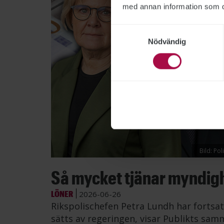
med annan information som du 
Samtyckesval
Nödvändig
Bild: Po
Så mycket tjänar myndig
LÖNER
2026-06-26
Rikspolischefen Petra Lundh har fortsat
sätts av regeringen, visar Publikts samm