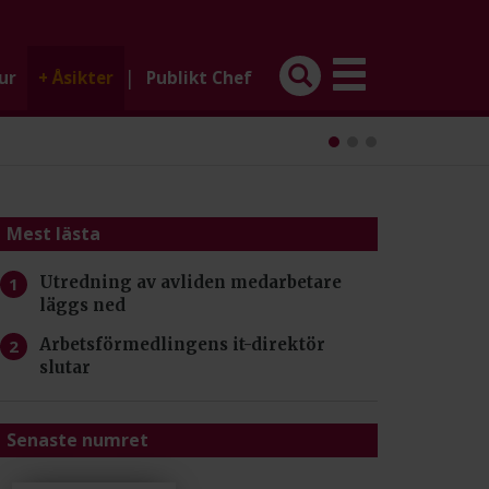
|
ur
+
Åsikter
Publikt Chef
Mest lästa
Utredning av avliden medarbetare
läggs ned
Arbetsförmedlingens it-direktör
slutar
Senaste numret