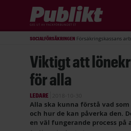
GES UT AV
FACKFÖRBUNDET ST
ST förlorade mål mot Energimy
ARBETSRÄTT
Hoppa
Viktigt att lönekr
till
huvudinnehåll
för alla
LEDARE
2018-10-30
Alla ska kunna förstå vad som 
och hur de kan påverka den. De
en väl fungerande process på 