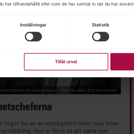
har tillhandahållit eller som de har samlat in när du har använt 
Inställningar
Statistik
Tillåt urval
lismyndigheten, Försäkringskassan, Försvarsmakten, Migrationsverket
hetscheferna
t högst lön av de myndighetschefer vars löner
anställning. Hon är först ut att tjäna över