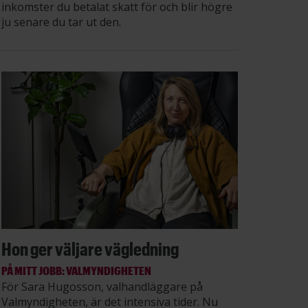
inkomster du betalat skatt för och blir högre
ju senare du tar ut den.
Hon ger väljare vägledning
PÅ MITT JOBB: VALMYNDIGHETEN
För Sara Hugosson, valhandläggare på
Valmyndigheten, är det intensiva tider. Nu