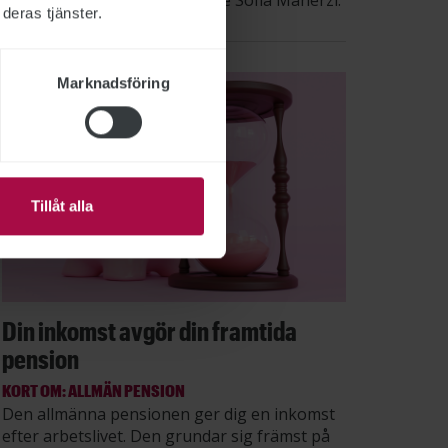
säger STs sektionsordförande Sofia Maherzi.
deras tjänster.
Marknadsföring
Tillåt alla
Din inkomst avgör din framtida
pension
KORT OM: ALLMÄN PENSION
Den allmänna pensionen ger dig en inkomst
efter arbetslivet. Den grundar sig främst på