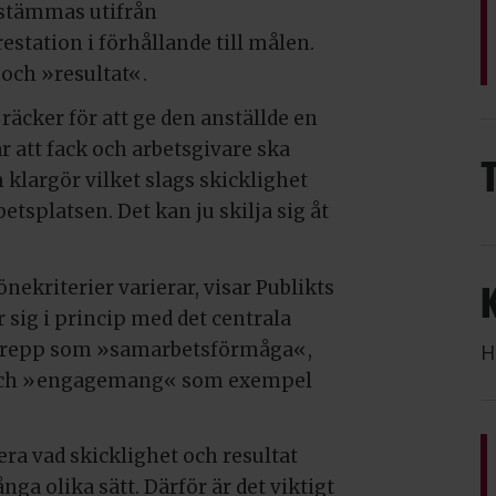
estämmas utifrån
station i förhållande till målen.
och »resultat«.
äcker för att ge den anställde en
r att fack och arbetsgivare ska
 klargör vilket slags skicklighet
etsplatsen. Det kan ju skilja sig åt
nekriterier varierar, visar Publikts
sig i princip med det centrala
begrepp som »samarbetsförmåga«,
H
och »engagemang« som exempel
era vad skicklighet och resultat
ga olika sätt. Därför är det viktigt