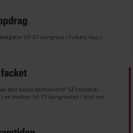
uppdrag
egater till ST-kongress i Folkets Hus i
 facket
har den bästa demokratin” Så (modest)
 i en motion till ST-kongressen i höst om
framtiden