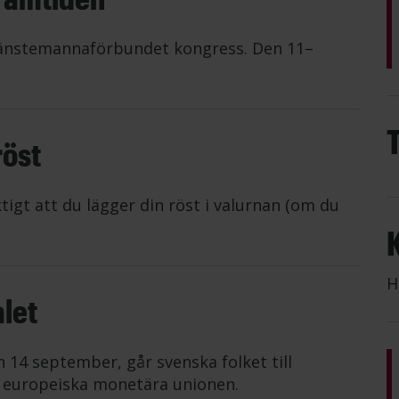
jänstemannaförbundet kongress. Den 11–
röst
tigt att du lägger din röst i valurnan (om du
H
let
14 september, går svenska folket till
en europeiska monetära unionen.