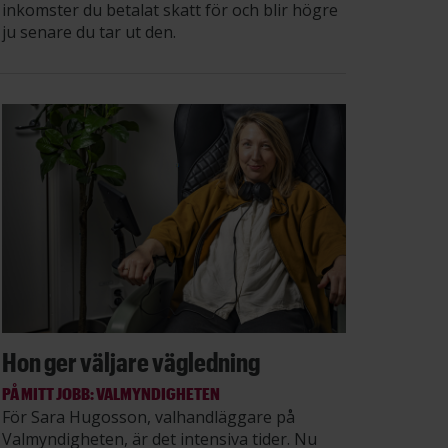
inkomster du betalat skatt för och blir högre
ju senare du tar ut den.
Hon ger väljare vägledning
PÅ MITT JOBB: VALMYNDIGHETEN
För Sara Hugosson, valhandläggare på
Valmyndigheten, är det intensiva tider. Nu