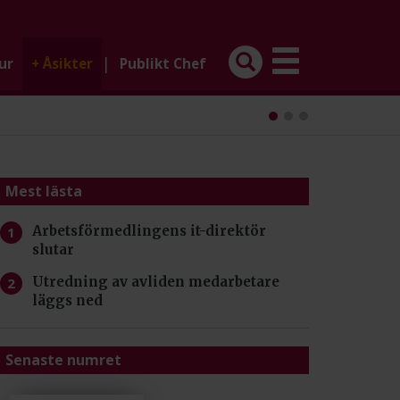
|
ur
+
Åsikter
Publikt Chef
Mest lästa
Arbetsförmedlingens it-direktör
slutar
Utredning av avliden medarbetare
läggs ned
Senaste numret