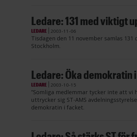
Ledare: 131 med viktigt 
LEDARE
2003-11-06
Tisdagen den 11 november samlas 131 del
Stockholm.
Ledare: Öka demokratin i
LEDARE
2003-10-15
”Somliga medlemmar tycker inte att vi 
uttrycker sig ST-AMS avdelningsstyrelse
demokratin i facket.
Ledare: Så stärks ST för 