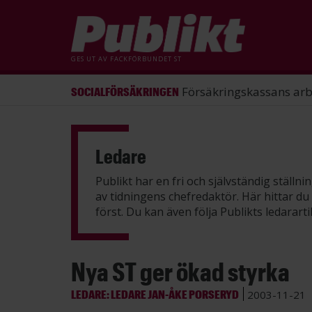
GES UT AV
FACKFÖRBUNDET ST
ST förlorade mål mot Energimy
ARBETSRÄTT
Hoppa
till
huvudinnehåll
Ledare
Publikt har en fri och självständig ställn
av tidningens chefredaktör. Här hittar du
först. Du kan även följa Publikts ledara
Nya ST ger ökad styrka
LEDARE: LEDARE JAN-ÅKE PORSERYD
2003-11-21