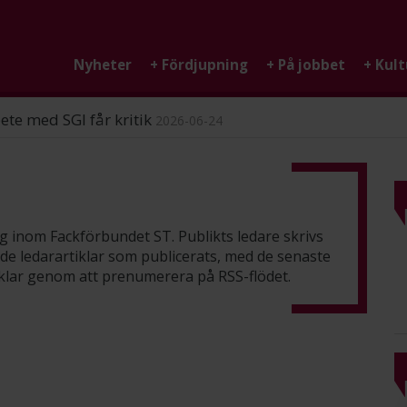
Nyheter
+
Fördjupning
+
På jobbet
+
Kult
ndigheten
2026-06-25
ing inom Fackförbundet ST. Publikts ledare skrivs
 de ledarartiklar som publicerats, med de senaste
rtiklar genom att prenumerera på
RSS-flödet
.