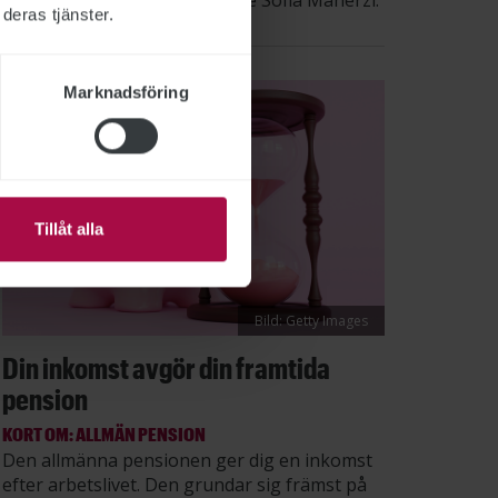
säger STs sektionsordförande Sofia Maherzi.
deras tjänster.
Marknadsföring
Tillåt alla
Bild: Getty Images
Din inkomst avgör din framtida
pension
KORT OM: ALLMÄN PENSION
Den allmänna pensionen ger dig en inkomst
efter arbetslivet. Den grundar sig främst på