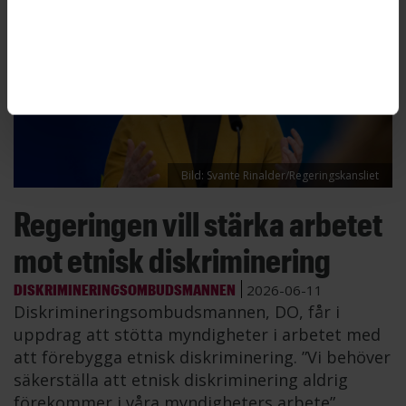
Bild: Svante Rinalder/Regeringskansliet
Regeringen vill stärka arbetet
mot etnisk diskriminering
DISKRIMINERINGSOMBUDSMANNEN
2026-06-11
Diskrimineringsombudsmannen, DO, får i
uppdrag att stötta myndigheter i arbetet med
att förebygga etnisk diskriminering. ”Vi behöver
säkerställa att etnisk diskriminering aldrig
förekommer i våra myndigheters arbete”,