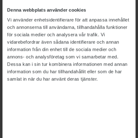
säkerhetsprövning
2024-12-10
Denna webbplats använder cookies
Vi använder enhetsidentifierare för att anpassa innehållet
Detta är en nyhetsartikel. Publikts nyhetsrapportering ska
och annonserna till användarna, tillhandahålla funktioner
vara saklig och korrekt. Tidningen har en fri och självständig
för sociala medier och analysera vår trafik. Vi
ställning gentemot sin ägare, Fackförbundet ST, och
vidarebefordrar även sådana identifierare och annan
utformas enligt journalistiska principer samt enligt
information från din enhet till de sociala medier och
spelreglerna för press, radio och TV.
annons- och analysföretag som vi samarbetar med.
Dessa kan i sin tur kombinera informationen med annan
information som du har tillhandahållit eller som de har
ÄMNEN:
Arbetsrätt
Arbetsgivarverket
samlat in när du har använt deras tjänster.
Säkerhet
Fackförbundet ST
Tipsa, debattera eller påpeka fel