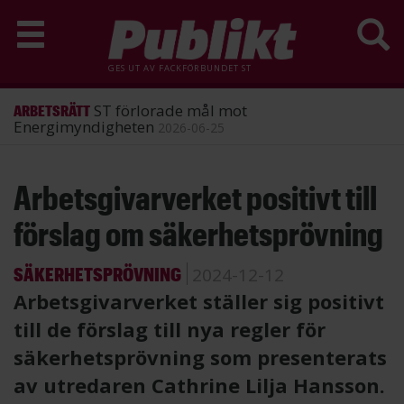
GES UT AV
FACKFÖRBUNDET ST
ST förlorade mål mot
ARBETSRÄTT
Energimyndigheten
2026-06-25
Hoppa
Arbetsgivarverket positivt till
till
huvudinnehåll
förslag om säkerhetsprövning
SÄKERHETSPRÖVNING
2024-12-12
Arbetsgivarverket ställer sig positivt
till de förslag till nya regler för
säkerhetsprövning som presenterats
av utredaren Cathrine Lilja Hansson.