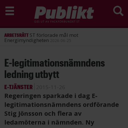
GES UT AV
FACKFÖRBUNDET ST
ST förlorade mål mot
ARBETSRÄTT
Energimyndigheten
2026-06-25
Hoppa
E-legitimationsnämndens
till
huvudinnehåll
ledning utbytt
E-TJÄNSTER
2015-11-26
Regeringen sparkade i dag E-
legitimationsnämndens ordförande
Stig Jönsson och flera av
ledamöterna i nämnden. Ny