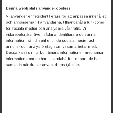
”E-legitimationsnämnden har ett viktigt
Denna webbplats använder cookies
uppdrag att lösa i samverkan med andra
Vi använder enhetsidentifierare för att anpassa innehållet
myndigheter. Därför utser vi nu en ny
och annonserna till användarna, tillhandahålla funktioner
för sociala medier och analysera vår trafik. Vi
sammansättning av myndighetens ledning, där
vidarebefordrar även sådana identifierare och annan
de myndigheter som är stora användare av e-
information från din enhet till de sociala medier och
legitimationer finns representerade”.
annons- och analysföretag som vi samarbetar med.
Dessa kan i sin tur kombinera informationen med annan
information som du har tillhandahållit eller som de har
LÄS MER
samlat in när du har använt deras tjänster.
Regeringen ger upp tidsplan för e-legitimation
2015-11-23
Tvivel på tidsplan för ny e-legitimation
2015-11-18
Försäkringskassan avvisar nya id-lösningen
2015-10-16
Varnar för risker med ny id-lösning
2015-03-24