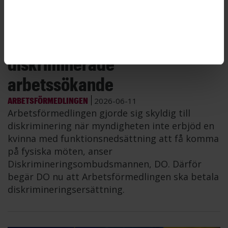
Arbetsförmedlingen
diskriminerade
arbetssökande
ARBETSFÖRMEDLINGEN
2026-06-11
Arbetsförmedlingen gjorde sig skyldig till
diskriminering när myndigheten inte erbjöd en
kvinna med funktionsnedsättning att få komma
på fysiska möten, anser
Diskrimineringsombudsmannen, DO. Därför
begär DO nu att Arbetsförmedlingen ska betala
diskrimineringsersättning.