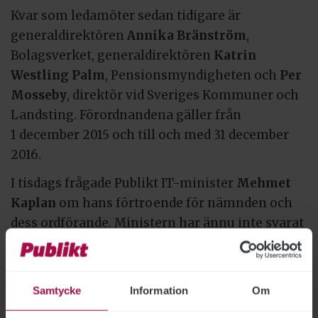
Kvar som ledamöter sedan tidigare är
generaldirektören
Annika Bränström
,
Bolagsverket, generaldirektören
Katrin
Westling Palm
, Pensionsmyndigheten och
Per
Mosseby
, direktör vid Sveriges Kommuner och
Landsting. Förordnandena gäller från
1 december 2015 och till och med 31 december
2016.
I tisdags frågade Publikt IT-minister
Mehmet
Kaplan
om hans förtroende för nämnden och
dess ordförande. Ministern har ännu inte svarat
Publikt. Men i dag kom alltså svaret genom
bytet av ledamöter.
I ett pressmeddelande från regeringen, skriver
Samtycke
Information
Om
Mehmet Kaplan: