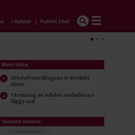
|
ur
+
Åsikter
Publikt Chef
Mest lästa
Arbetsförmedlingens it-direktör
slutar
Utredning av avliden medarbetare
läggs ned
Senaste numret