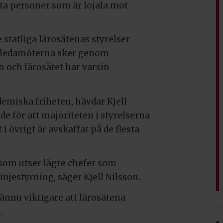
ätta personer som är lojala mot
 statliga lärosätenas styrelser
a ledamöterna sker genom
och lärosätet har varsin
ademiska friheten, hävdar Kjell
de för att majoriteten i styrelserna
 i övrigt är avskaffat på de flesta
r som utser lägre chefer som
injestyrning, säger Kjell Nilsson.
 ännu viktigare att lärosätena
.