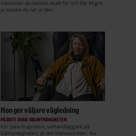
inkomster du betalat skatt för och blir högre
ju senare du tar ut den.
Hon ger väljare vägledning
PÅ MITT JOBB: VALMYNDIGHETEN
För Sara Hugosson, valhandläggare på
Valmyndigheten, är det intensiva tider. Nu