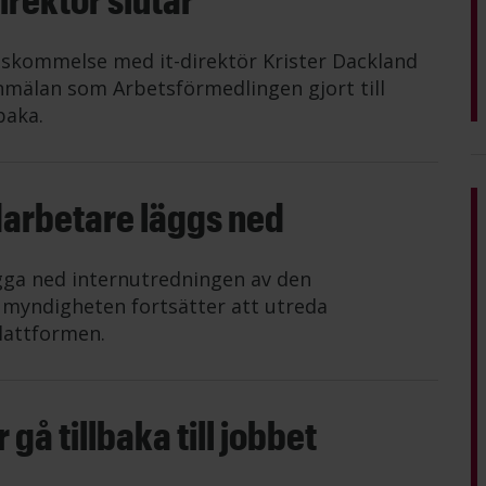
nskommelse med it-direktör Krister Dackland
mälan som Arbetsförmedlingen gjort till
baka.
darbetare läggs ned
gga ned internutredningen av den
n myndigheten fortsätter att utreda
lattformen.
gå tillbaka till jobbet