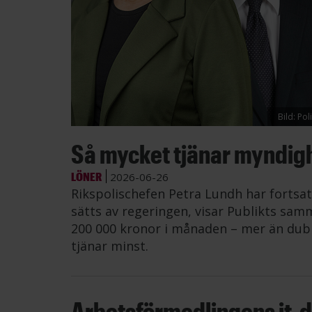
Bild: Po
Så mycket tjänar myndig
LÖNER
2026-06-26
Rikspolischefen Petra Lundh har fortsat
sätts av regeringen, visar Publikts samm
200 000 kronor i månaden – mer än dub
tjänar minst.
Arbetsförmedlingens it-di