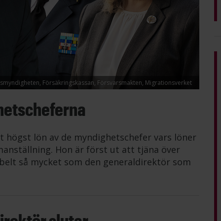
lismyndigheten, Försäkringskassan, Försvarsmakten, Migrationsverket
hetscheferna
t högst lön av de myndighetschefer vars löner
anställning. Hon är först ut att tjäna över
belt så mycket som den generaldirektör som
rektör slutar