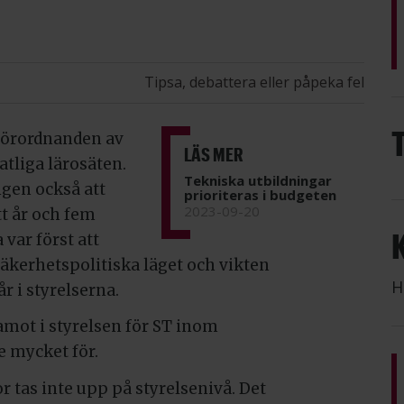
Tipsa, debattera eller påpeka fel
förordnanden av
LÄS MER
atliga lärosäten.
Tekniska utbildningar
ngen också att
prioriteras i budgeten
2023-09-20
tt år och fem
var först att
äkerhetspolitiska läget och vikten
H
r i styrelserna.
damot i styrelsen för ST inom
e mycket för.
r tas inte upp på styrelsenivå. Det