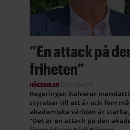
”En attack på d
friheten”
HÖGSKOLAN
2023-04-28
Regeringen halverar mandattid
styrelser till ett år och fem 
akademiska världen är starka, 
”Det är en attack på den akade
företrädaren Kjell Nilsson.