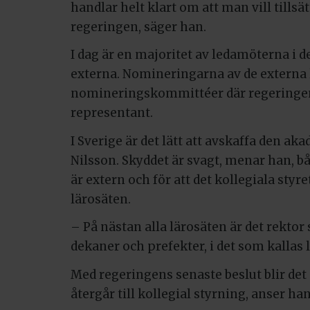
handlar helt klart om att man vill tills
regeringen, säger han.
I dag är en majoritet av ledamöterna i de
externa. Nomineringarna av de extern
nomineringskommittéer där regeringen 
representant.
I Sverige är det lätt att avskaffa den ak
Nilsson. Skyddet är svagt, menar han, bå
är extern och för att det kollegiala styret
lärosäten.
– På nästan alla lärosäten är det rekto
dekaner och prefekter, i det som kallas l
Med regeringens senaste beslut blir det
återgår till kollegial styrning, anser han