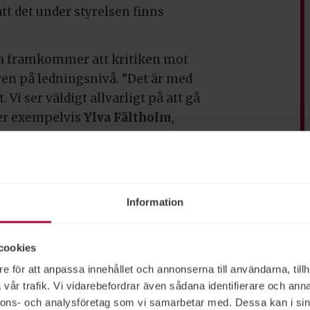
tt det under styrelsen finns
na framkommer att kritiken mot
en på ledningsnivå. ”Det är med
 Vi ser väldigt allvarligt på att gå
äger exempelvis
Ylva Fältholm
,
gen.
riges universitets- och
ingen från landets rektorer.
Information
 en fråga till utbildningsminister
en har samrått med SD i arbetet
cookies
lser.
e för att anpassa innehållet och annonserna till användarna, tillh
ring ska vara saklig och korrekt. Tidningen har en fri och
vår trafik. Vi vidarebefordrar även sådana identifierare och anna
bundet ST, och utformas enligt journalistiska principer
nnons- och analysföretag som vi samarbetar med. Dessa kan i sin