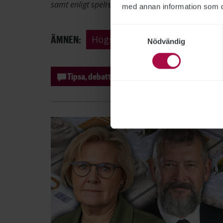
samt enligt spelreglerna för press, radio och TV.
med annan information som du 
Samtyckesval
ÄMNEN:
Högskolan
Nödvändig
Tipsa, debattera eller påpeka fel