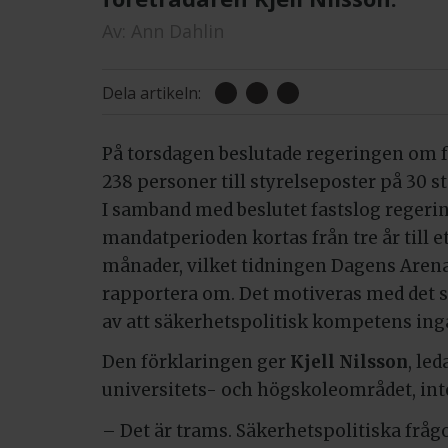
Av:
Ann Dahlin
Dela artikeln:
På torsdagen beslutade regeringen om 
238 personer till styrelseposter på 30 st
I samband med beslutet fastslog regeri
mandatperioden kortas från tre år till e
månader, vilket tidningen Dagens Arena 
rapportera om. Det motiveras med det s
av att säkerhetspolitisk kompetens ingå
Den förklaringen ger
Kjell Nilsson
, le
universitets- och högskoleområdet, int
– Det är trams. Säkerhetspolitiska frågo