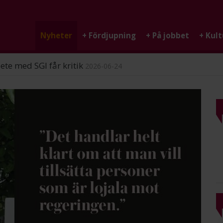
Nyheter
+
Fördjupning
+
På jobbet
+
Kult
ndigheten
2026-06-25