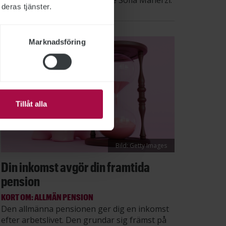
säger STs sektionsordförande Sofia Maherzi.
deras tjänster.
Marknadsföring
Tillåt alla
Bild: Getty Images
Din inkomst avgör din framtida
pension
KORT OM: ALLMÄN PENSION
Den allmänna pensionen ger dig en inkomst
efter arbetslivet. Den grundar sig främst på