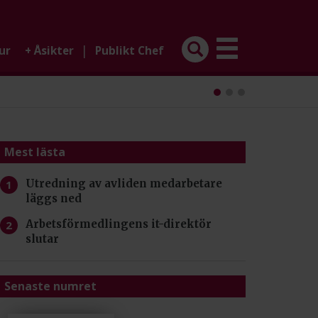
|
ur
+
Åsikter
Publikt Chef
Mest lästa
Utredning av avliden medarbetare
läggs ned
Arbetsförmedlingens it-direktör
slutar
Senaste numret