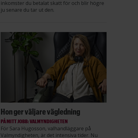
inkomster du betalat skatt för och blir högre
ju senare du tar ut den.
Hon ger väljare vägledning
PÅ MITT JOBB: VALMYNDIGHETEN
För Sara Hugosson, valhandläggare på
Valmyndigheten, är det intensiva tider. Nu