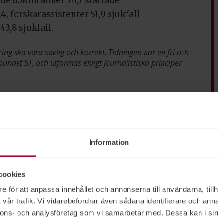
e doktorander 70,7 startade
4, forskarassistenter 51,9 sjukfall
3,8 sjukfall.
ring ska vara saklig och korrekt. Tidningen har en fri och
bundet ST, och utformas enligt journalistiska principer
g
Arbetsmiljö
Information
cookies
e för att anpassa innehållet och annonserna till användarna, tillh
vår trafik. Vi vidarebefordrar även sådana identifierare och anna
nnons- och analysföretag som vi samarbetar med. Dessa kan i sin