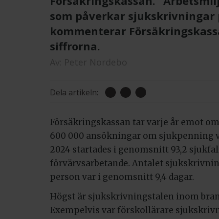
Försäkringskassan. ”Arbetsmilj
som påverkar sjukskrivningar
kommenterar Försäkringskassan
siffrorna.
Av:
Peter Nordebo
Dela artikeln:
Försäkringskassan tar varje år emot o
600 000 ansökningar om sjukpenning va
2024 startades i genomsnitt 93,2 sjukfal
förvärvsarbetande. Antalet sjukskrivni
person var i genomsnitt 9,4 dagar.
Högst är sjukskrivningstalen inom bran
Exempelvis var förskollärare sjukskrivn