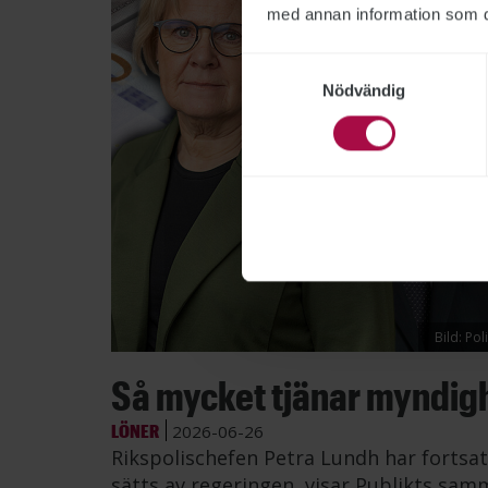
med annan information som du 
Samtyckesval
Nödvändig
Bild: Po
Så mycket tjänar myndig
LÖNER
2026-06-26
Rikspolischefen Petra Lundh har fortsat
sätts av regeringen, visar Publikts samm