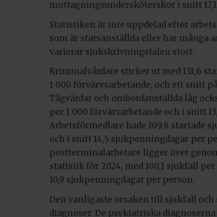
mottagningsundersköterskor i snitt 17,1
Statistiken är inte uppdelad efter arbe
som är statsanställda eller har många a
varierar sjukskrivningstalen stort.
Kriminalvårdare sticker ut med 131,6 sta
1 000 förvärvsarbetande, och ett snitt 
Tågvärdar och ombordanställda låg också
per 1 000 förvärsarbetande och i snitt 
Arbetsförmedlare hade 109,8 startade sj
och i snitt 14,5 sjukpenningdagar per p
postterminalarbetare ligger över genom
statistik för 2024, med 100,1 sjukfall pe
10,9 sjukpenningdagar per person.
Den vanligaste orsaken till sjukfall och
diagnoser. De psykiatriska diagnoserna