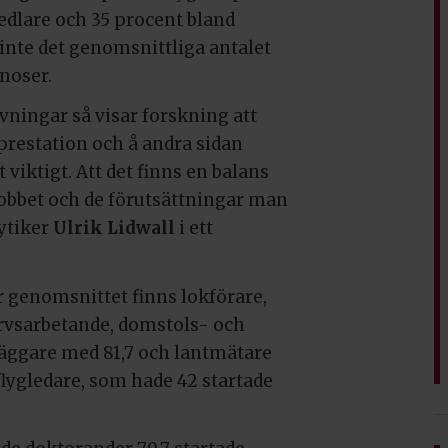
medlare och 35 procent bland
 inte det genomsnittliga antalet
noser.
ivningar så visar forskning att
prestation och å andra sidan
viktigt. Att det finns en balans
obbet och de förutsättningar man
ytiker
Ulrik Lidwall
i ett
 genomsnittet finns lokförare,
ärvsarbetande, domstols- och
läggare med 81,7 och lantmätare
flygledare, som hade 42 startade