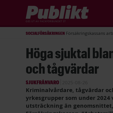
GES UT AV
FACKFÖRBUNDET ST
ST förlorade mål mot Energimy
ARBETSRÄTT
Hoppa
Höga sjuktal bla
till
huvudinnehåll
och tågvärdar
SJUKFRÅNVARO
2025-08-26
Kriminalvårdare, tågvärdar och
yrkesgrupper som under 2024 v
utsträckning än genomsnittet, 