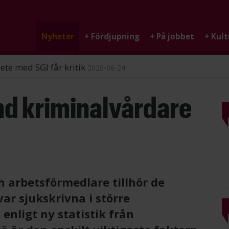
Nyheter
+
Fördjupning
+
På jobbet
+
Kult
ndigheten
2026-06-25
nd kriminalvårdare
 arbetsförmedlare tillhör de
ar sjukskrivna i större
enligt ny statistik från