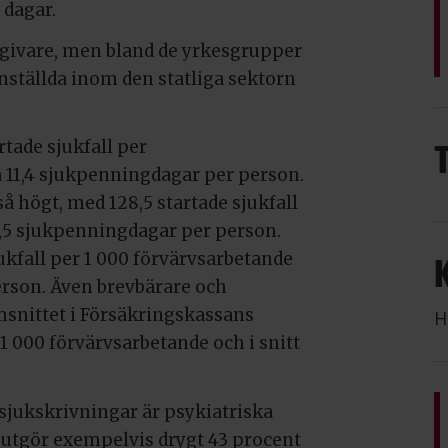
 dagar.
tsgivare, men bland de yrkesgrupper
nställda inom den statliga sektorn
rtade sjukfall per
på 11,4 sjukpenningdagar per person.
 högt, med 128,5 startade sjukfall
13,5 sjukpenningdagar per person.
ukfall per 1 000 förvärvsarbetande
erson. Även brevbärare och
snittet i Försäkringskassans
H
r 1 000 förvärvsarbetande och i snitt
 sjukskrivningar är psykiatriska
 utgör exempelvis drygt 43 procent