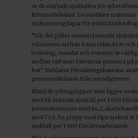
av de startade sjukfallen för arbetsför
kriminalvårdare. I statistiken redovisas
sjukpenningdagar för psykiatriska diag
”När det gäller stressrelaterade sjukskr
relationen mellan å ena sidan krav och 
belöning, mandat och resurser är väldigt 
mellan vad man förväntas prestera på j
har”, förklarar Försäkringskassans anal
pressmeddelande från myndigheten.
Bland de yrkesgrupper som ligger under
med 86 startade sjukfall per 1 000 förv
juristsekreterare med 84,2, skattehand
med 72,6. En grupp med låga sjuktal är 
sjukfall per 1 000 förvärvsarbetande.