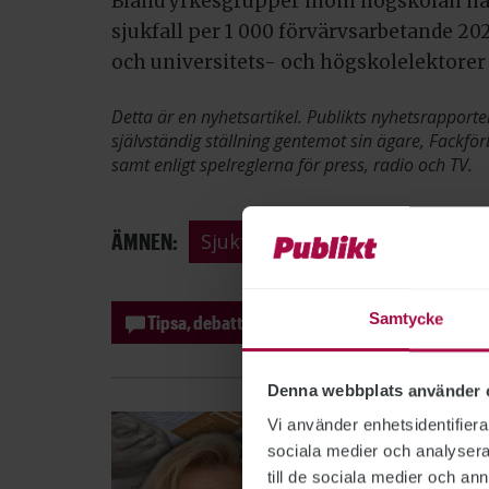
Bland yrkesgrupper inom högskolan had
sjukfall per 1 000 förvärvsarbetande 202
och universitets- och högskolelektorer 4
Detta är en nyhetsartikel. Publikts nyhetsrapporte
självständig ställning gentemot sin ägare, Fackför
samt enligt spelreglerna för press, radio och TV.
ÄMNEN:
Sjukfrånvaro
Sjukförsäkrin
Samtycke
Tipsa, debattera eller påpeka fel
Denna webbplats använder 
Vi använder enhetsidentifierar
sociala medier och analysera 
till de sociala medier och a