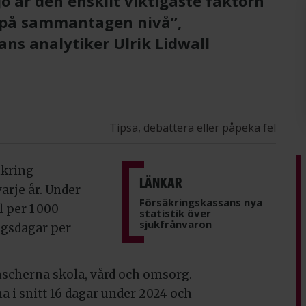
ö är den enskilt viktigaste faktorn
 på sammantagen nivå”,
s analytiker Ulrik Lidwall
Tipsa, debattera eller påpeka fel
mkring
LÄNKAR
rje år. Under
Försäkringskassans nya
l per 1 000
statistik över
sjukfrånvaron
ngsdagar per
scherna skola, vård och omsorg.
a i snitt 16 dagar under 2024 och