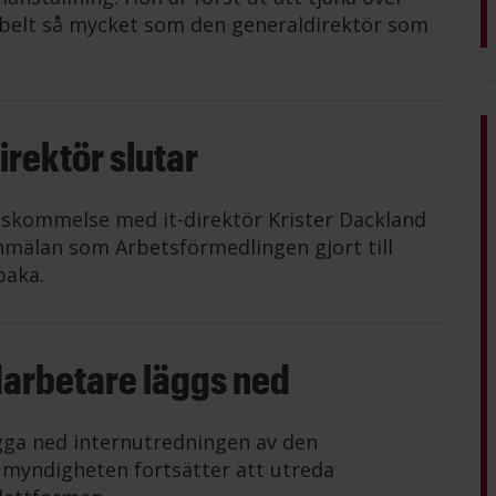
belt så mycket som den generaldirektör som
rektör slutar
nskommelse med it-direktör Krister Dackland
mälan som Arbetsförmedlingen gjort till
baka.
darbetare läggs ned
gga ned internutredningen av den
n myndigheten fortsätter att utreda