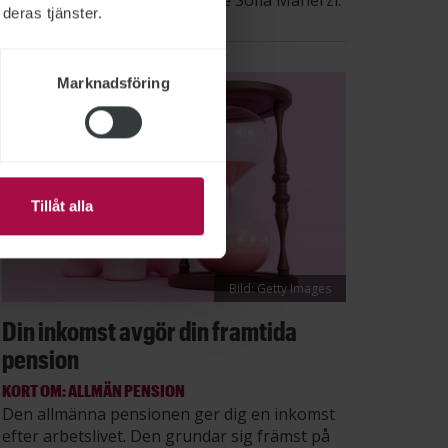
säger STs sektionsordförande Sofia Maherzi.
deras tjänster.
Marknadsföring
Tillåt alla
Bild: Getty Images
Din inkomst avgör din framtida
pension
KORT OM: ALLMÄN PENSION
Den allmänna pensionen ger dig en inkomst
efter arbetslivet. Den grundar sig främst på