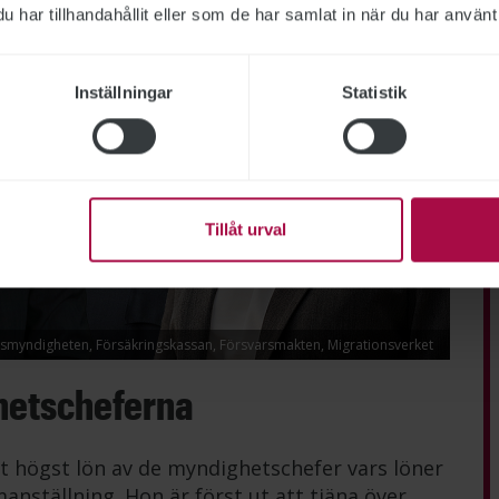
har tillhandahållit eller som de har samlat in när du har använt 
Inställningar
Statistik
Tillåt urval
lismyndigheten, Försäkringskassan, Försvarsmakten, Migrationsverket
hetscheferna
t högst lön av de myndighetschefer vars löner
anställning. Hon är först ut att tjäna över