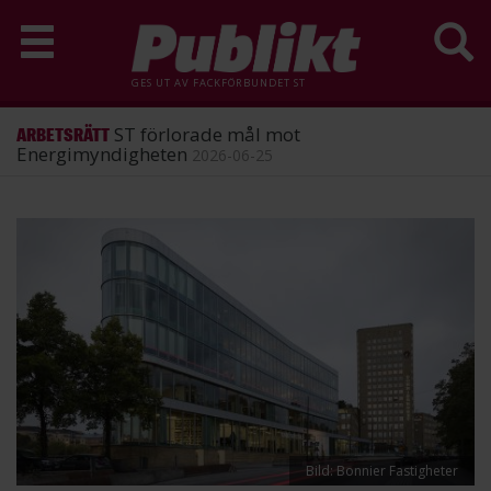
GES UT AV
FACKFÖRBUNDET ST
ST förlorade mål mot
ARBETSRÄTT
Energimyndigheten
2026-06-25
Hoppa
till
huvudinnehåll
Bild: Bonnier Fastigheter