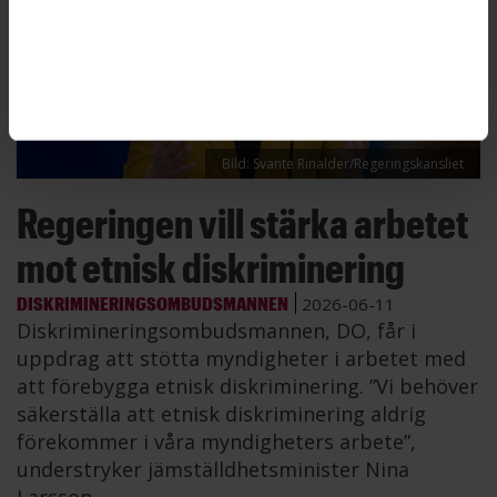
Bild: Svante Rinalder/Regeringskansliet
Regeringen vill stärka arbetet
mot etnisk diskriminering
DISKRIMINERINGSOMBUDSMANNEN
2026-06-11
Diskrimineringsombudsmannen, DO, får i
uppdrag att stötta myndigheter i arbetet med
att förebygga etnisk diskriminering. ”Vi behöver
säkerställa att etnisk diskriminering aldrig
förekommer i våra myndigheters arbete”,
understryker jämställdhetsminister Nina
Larsson.