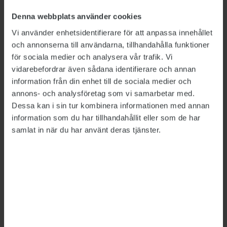
Förintelsemuseet ska öppna till sommaren
2021-10-11
Denna webbplats använder cookies
Vi använder enhetsidentifierare för att anpassa innehållet
och annonserna till användarna, tillhandahålla funktioner
Detta är en nyhetsartikel. Publikts nyhetsrapportering ska
vara saklig och korrekt. Tidningen har en fri och självständig
för sociala medier och analysera vår trafik. Vi
ställning gentemot sin ägare, Fackförbundet ST, och
vidarebefordrar även sådana identifierare och annan
utformas enligt journalistiska principer samt enligt
information från din enhet till de sociala medier och
spelreglerna för press, radio och TV.
annons- och analysföretag som vi samarbetar med.
Dessa kan i sin tur kombinera informationen med annan
information som du har tillhandahållit eller som de har
ÄMNEN:
Statens museer
Kultur
samlat in när du har använt deras tjänster.
Tipsa, debattera eller påpeka fel