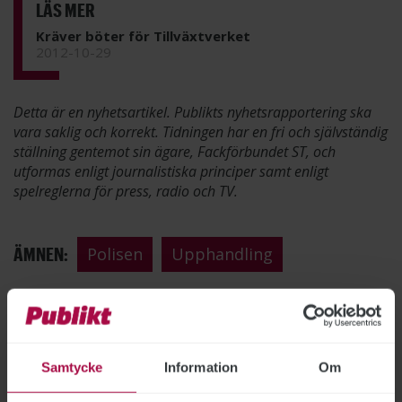
LÄS MER
Kräver böter för Tillväxtverket
2012-10-29
Detta är en nyhetsartikel. Publikts nyhetsrapportering ska
vara saklig och korrekt. Tidningen har en fri och självständig
ställning gentemot sin ägare, Fackförbundet ST, och
utformas enligt journalistiska principer samt enligt
spelreglerna för press, radio och TV.
ÄMNEN:
Polisen
Upphandling
Tipsa, debattera eller påpeka fel
Samtycke
Information
Om