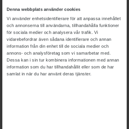
Denna webbplats använder cookies
Vi använder enhetsidentifierare för att anpassa innehållet
och annonserna till användarna, tillhandahålla funktioner
för sociala medier och analysera vår trafik. Vi
vidarebefordrar även sådana identifierare och annan
information från din enhet till de sociala medier och
Bild: Polismyndigheten, Försäkringskassan, Försvarsmakten,
annons- och analysföretag som vi samarbetar med.
Migrationsverket
Dessa kan i sin tur kombinera informationen med annan
information som du har tillhandahållit eller som de har
Så mycket tjänar
samlat in när du har använt deras tjänster.
myndighetscheferna
LÖNER
2026-06-26
Rikspolischefen Petra Lundh har fortsatt högst
lön av de myndighetschefer vars löner sätts av
regeringen, visar Publikts sammanställning.
Hon är först ut att tjäna över 200 000 kronor i
månaden – mer än dubbelt så mycket som den