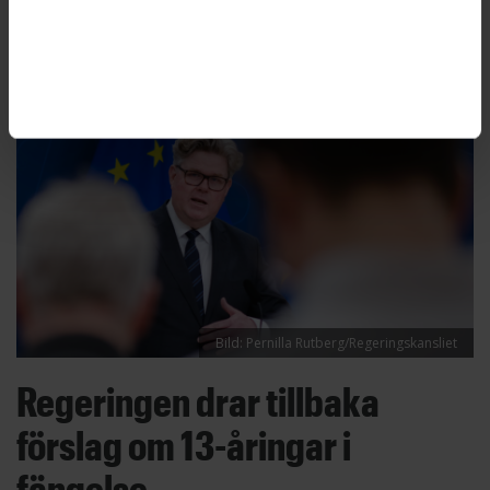
understryker jämställdhetsminister Nina
Larsson.
Bild: Pernilla Rutberg/Regeringskansliet
Regeringen drar tillbaka
förslag om 13-åringar i
fängelse