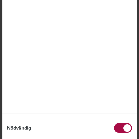
Fel att avskeda anställd på
Försäkringskassan
FÖRSÄKRINGSKASSAN
2026-06-18
Försäkringskassan hade inte rätt att avskeda en
medarbetare som gjort två otillåtna
registerslagningar, fastslår Arbetsdomstolen.
”Jag är nöjd med bedömningen”, säger STs
förbundsjurist Joakim Lindqvist.
Samtyckesval
Nödvändig