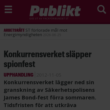
GES UT AV
FACKFÖRBUNDET ST
ST förlorade mål mot
ARBETSRÄTT
Energimyndigheten
2026-06-25
Hoppa
Konkurrensverket släpper
till
huvudinnehåll
spionfest
UPPHANDLING
2012-11-05
Konkurrensverket lägger ned sin
granskning av Säkerhetspolisens
James Bond-fest förra sommaren.
Tidsfristen för att utkräva