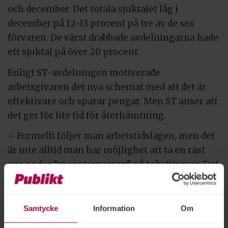
och december. Det totala sjuktalet låg i
december på 12-13 procent på tre av de sex
förvaren. De värst drabbade avdelningarna hade
ett sjuktal på över 20 procent.
Enligt ST-avdelningen motiverade
arbetsgivaren det nya schemat med att det är
effektivare och sparar pengar. Men ST anser att
det ger för lite tid för återhämtning.
– Formellt följer man arbetstidslagen, men det
är inte alltid man har möjlighet att ta en rast
ens under ”monsterpassen” på tolv timmar. Det
händer oplanerade saker, exempelvis kan
Kriminalvården eller Polisen plötsligt komma
och lämna av en person, säger
Anna Ahnlund
,
Samtycke
Information
Om
ordförande för ST inom Migrationsverket i