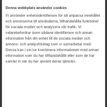
sektion syd.
Denna webbplats använder cookies
De fackliga företrädarna pekar också på att
Vi använder enhetsidentifierare för att anpassa innehållet
arbetsuppgifterna för den stora yrkesgrupp
och annonserna till användarna, tillhandahålla funktioner
som kallas handledare har utökats med sysslor
för sociala medier och analysera vår trafik. Vi
vidarebefordrar även sådana identifierare och annan
som handläggare tidigare utförde. Det gäller
information från din enhet till de sociala medier och
bland annat inskrivning och utskrivning av
annons- och analysföretag som vi samarbetar med.
förvarstagna, beslut om kroppsvisitation och
Dessa kan i sin tur kombinera informationen med annan
omhändertagande av egendom.
information som du har tillhandahållit eller som de har
samlat in när du har använt deras tjänster.
Anna Ahnlund framhåller att flera medlemmar
påtalat att säkerheten kan bli lidande när
personalen är utmattad.
– Senast förra veckan lyftes det igen till ST.
Dagen efter hade vi en rymning i Åstorp.
Joakim Jansson
, biträdande regiondirektör för