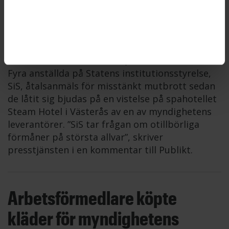
SiS åtalsanmäler fyra
anställda som bjudits på hotell
STATENS INSTITUTIONSSTYRELSE
2026-06-12
Fyra anställda på Statens institutionsstyrelse,
SiS, åtalsanmäls för misstänkt mutbrott sedan
de låtit sig bjudas på en vistelse på spahotellet
Steam Hotel i Västerås av en av myndighetens
leverantörer. ”SiS tar frågan om otillbörliga
förmåner på största allvar”, skriver
presstjänsten i en kommentar till Publikt.
Arbetsförmedlare köpte
kläder för myndighetens