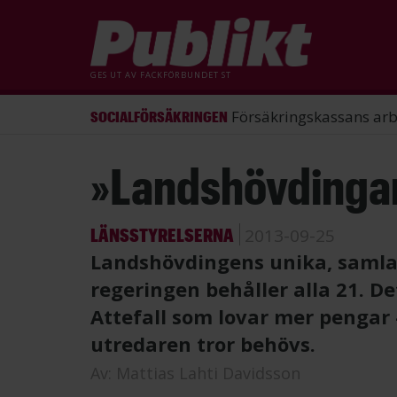
GES UT AV
FACKFÖRBUNDET ST
ST förlorade mål mot Energimy
ARBETSRÄTT
Hoppa
»Landshövdingarn
till
huvudinnehåll
LÄNSSTYRELSERNA
2013-09-25
Landshövdingens unika, samland
regeringen behåller alla 21. De
Attefall som lovar mer pengar
utredaren tror behövs.
Av:
Mattias Lahti Davidsson