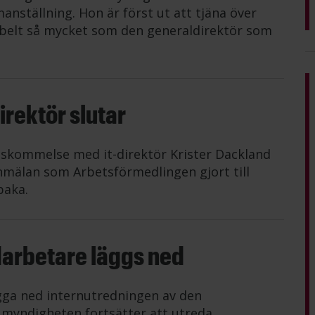
anställning. Hon är först ut att tjäna över
belt så mycket som den generaldirektör som
rektör slutar
nskommelse med it-direktör Krister Dackland
mälan som Arbetsförmedlingen gjort till
baka.
darbetare läggs ned
gga ned internutredningen av den
n myndigheten fortsätter att utreda