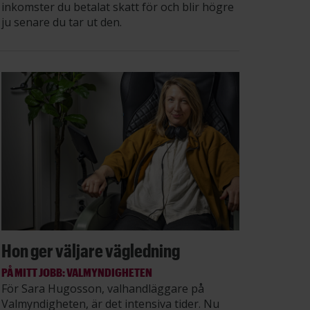
inkomster du betalat skatt för och blir högre
ju senare du tar ut den.
Hon ger väljare vägledning
PÅ MITT JOBB: VALMYNDIGHETEN
För Sara Hugosson, valhandläggare på
Valmyndigheten, är det intensiva tider. Nu