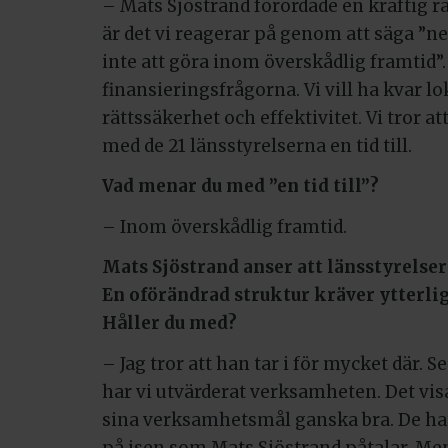
– Mats Sjöstrand förordade en kraftig ra
är det vi reagerar på genom att säga ”n
inte att göra inom överskådlig framtid”. 
finansieringsfrågorna. Vi vill ha kvar
rättssäkerhet och effektivitet. Vi tror a
med de 21 länsstyrelserna en tid till.
Vad menar du med ”en tid till”?
– Inom överskådlig framtid.
Mats Sjöstrand anser att länsstyrelser
En oförändrad struktur kräver ytterli
Håller du med?
– Jag tror att han tar i för mycket där.
har vi utvärderat verksamheten. Det visa
sina verksamhetsmål ganska bra. De har 
på isen som Mats Sjöstrand påtalar. Me