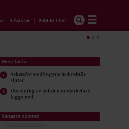
|
ur
+
Åsikter
Publikt Chef
Mest lästa
Arbetsförmedlingens it-direktör
slutar
Utredning av avliden medarbetare
läggs ned
Senaste numret