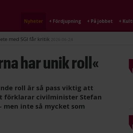
Nyheter
+
Fördjupning
+
På jobbet
+
Kult
ndigheten
2026-06-25
a har unik roll«
e roll är så pass viktig att
t förklarar civilminister Stefan
 - men inte så mycket som