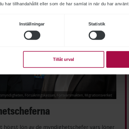
har tillhandahållit eller som de har samlat in när du har använt 
Inställningar
Statistik
Tillåt urval
lismyndigheten, Försäkringskassan, Försvarsmakten, Migrationsverket
hetscheferna
t högst lön av de myndighetschefer vars löner