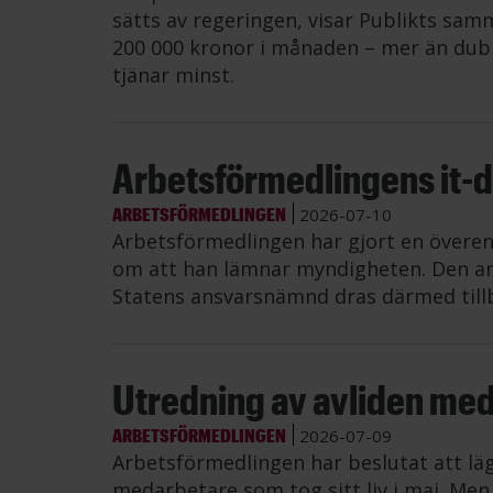
sätts av regeringen, visar Publikts samm
200 000 kronor i månaden – mer än dub
tjänar minst.
Arbetsförmedlingens it-di
ARBETSFÖRMEDLINGEN
2026-07-10
Arbetsförmedlingen har gjort en övere
om att han lämnar myndigheten. Den an
Statens ansvarsnämnd dras därmed till
Utredning av avliden me
ARBETSFÖRMEDLINGEN
2026-07-09
Arbetsförmedlingen har beslutat att lä
medarbetare som tog sitt liv i maj. Me