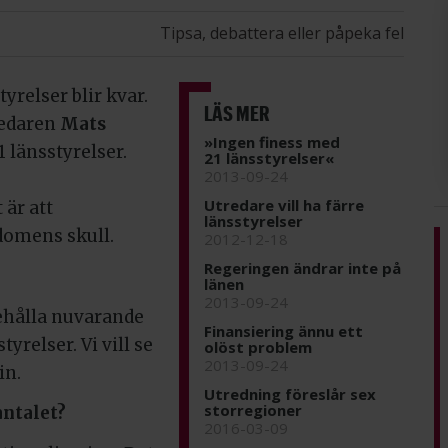
Tipsa, debattera eller påpeka fel
yrelser blir kvar.
LÄS MER
redaren
Mats
»Ingen finess med
 länsstyrelser.
21 länsstyrelser«
2013-09-24
Utredare vill ha färre
är att
länsstyrelser
domens skull.
2012-12-18
Regeringen ändrar inte på
länen
2013-09-24
 behålla nuvarande
Finansiering ännu ett
tyrelser. Vi vill se
olöst problem
2013-09-24
in.
Utredning föreslår sex
storregioner
antalet?
2016-03-09