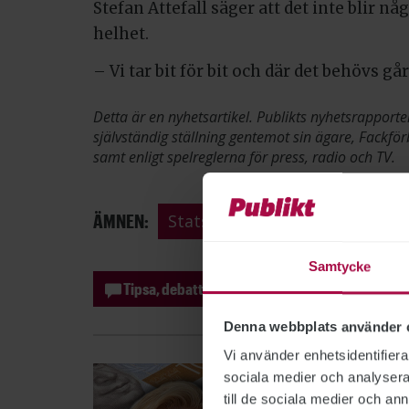
Stefan Attefall säger att det inte blir n
helhet.
– Vi tar bit för bit och där det behövs gå
Detta är en nyhetsartikel. Publikts nyhetsrapporte
självständig ställning gentemot sin ägare, Fackför
samt enligt spelreglerna för press, radio och TV.
ÄMNEN:
Statsförvaltning
Länsstyre
Samtycke
Tipsa, debattera eller påpeka fel
Denna webbplats använder 
Vi använder enhetsidentifierar
sociala medier och analysera 
till de sociala medier och a