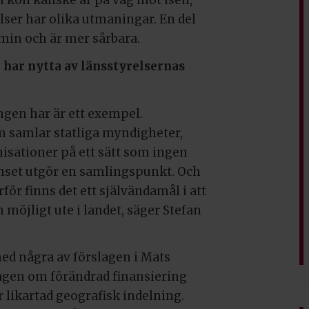
lser har olika utmaningar. En del
min och är mer sårbara.
 har nytta av länsstyrelsernas
ngen har är ett exempel.
 samlar statliga myndigheter,
sationer på ett sätt som ingen
enset utgör en samlingspunkt. Och
för finns det ett självändamål i att
 möjligt ute i landet, säger Stefan
ed några av förslagen i Mats
lagen om förändrad finansiering
 likartad geografisk indelning.