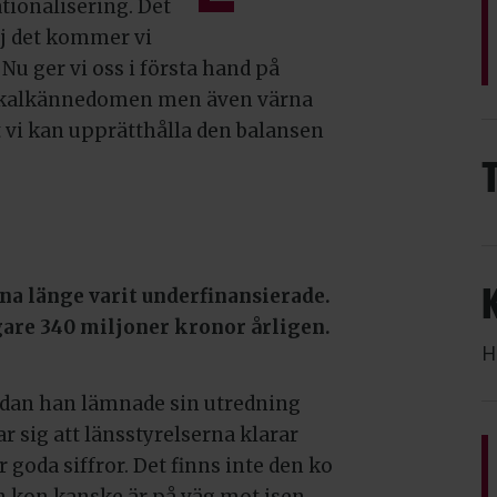
tionalisering. Det
ej det kommer vi
Nu ger vi oss i första hand på
 lokalkännedomen men även värna
tt vi kan upprätthålla den balansen
na länge varit underfinansierade.
gare 340 miljoner kronor årligen.
H
 Sedan han lämnade sin utredning
r sig att länsstyrelserna klarar
goda siffror. Det finns inte den ko
n kon kanske är på väg mot isen,