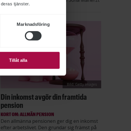
säger STs sektionsordförande Sofia Maherzi.
deras tjänster.
Marknadsföring
Tillåt alla
Bild: Getty Images
Din inkomst avgör din framtida
pension
KORT OM: ALLMÄN PENSION
Den allmänna pensionen ger dig en inkomst
efter arbetslivet. Den grundar sig främst på