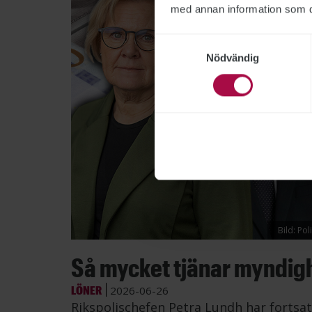
med annan information som du 
Samtyckesval
Nödvändig
Bild: Po
Så mycket tjänar myndig
LÖNER
2026-06-26
Rikspolischefen Petra Lundh har fortsat