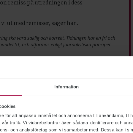
ågon remiss på utredningen i dess
r vi ut med remisser, säger han.
ring ska vara saklig och korrekt. Tidningen har en fri och
bundet ST, och utformas enligt journalistiska principer
lserna
Information
cookies
e för att anpassa innehållet och annonserna till användarna, tillh
vår trafik. Vi vidarebefordrar även sådana identifierare och anna
nnons- och analysföretag som vi samarbetar med. Dessa kan i sin