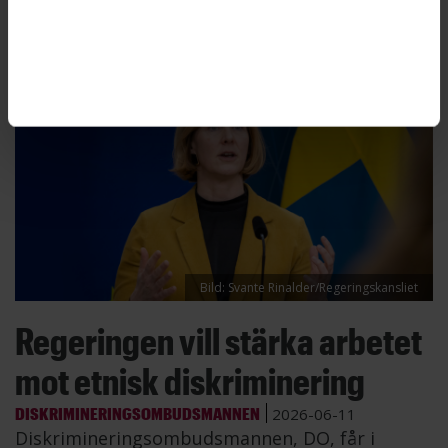
diskrimineringsersättning.
Bild: Svante Rinalder/Regeringskansliet
Regeringen vill stärka arbetet
mot etnisk diskriminering
DISKRIMINERINGSOMBUDSMANNEN
2026-06-11
Diskrimineringsombudsmannen, DO, får i