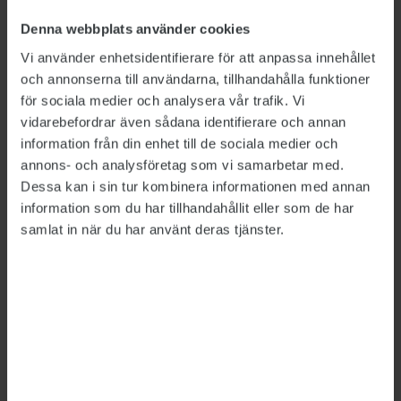
Datadirektiv snabbehandlas
2012-02-23
Denna webbplats använder cookies
Miljonböter för svenska staten
Vi använder enhetsidentifierare för att anpassa innehållet
2013-05-31
och annonserna till användarna, tillhandahålla funktioner
för sociala medier och analysera vår trafik. Vi
Denna artikel publicerades i Publikts föregångare ST Press.
vidarebefordrar även sådana identifierare och annan
information från din enhet till de sociala medier och
Detta är en nyhetsartikel. Publikts nyhetsrapportering ska
annons- och analysföretag som vi samarbetar med.
vara saklig och korrekt. Tidningen har en fri och självständig
Dessa kan i sin tur kombinera informationen med annan
ställning gentemot sin ägare, Fackförbundet ST, och
information som du har tillhandahållit eller som de har
utformas enligt journalistiska principer samt enligt
samlat in när du har använt deras tjänster.
spelreglerna för press, radio och TV.
ÄMNEN:
Regering och riksdag
Offentlighet och sekretess