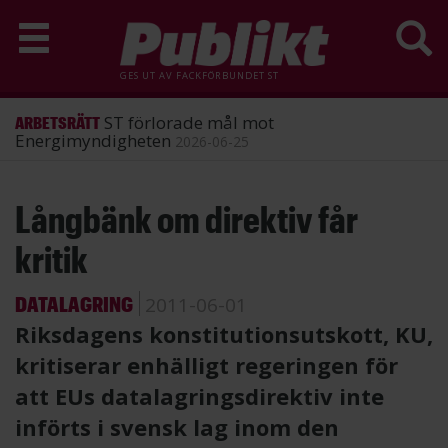
GES UT AV
FACKFÖRBUNDET ST
ST förlorade mål mot
ARBETSRÄTT
Energimyndigheten
2026-06-25
Hoppa
Långbänk om direktiv får
till
huvudinnehåll
kritik
DATALAGRING
2011-06-01
Riksdagens konstitutionsutskott, KU,
kritiserar enhälligt regeringen för
att EUs datalagringsdirektiv inte
införts i svensk lag inom den