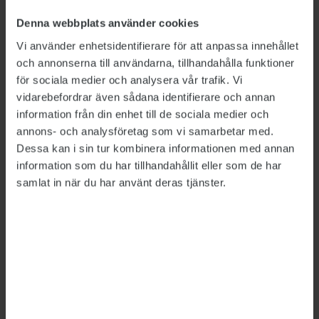
Denna webbplats använder cookies
Vi använder enhetsidentifierare för att anpassa innehållet
och annonserna till användarna, tillhandahålla funktioner
för sociala medier och analysera vår trafik. Vi
vidarebefordrar även sådana identifierare och annan
Bild: Mikael Wallerstedt
information från din enhet till de sociala medier och
annons- och analysföretag som vi samarbetar med.
Mycket olämpligt, anser
Olle Lundin
, professor
Dessa kan i sin tur kombinera informationen med annan
i förvaltningsrätt vid Uppsala universitet.
information som du har tillhandahållit eller som de har
samlat in när du har använt deras tjänster.
– Det är absolut inte förenligt med kravet på
saklighet, som finns både i regeringsformen
och i förvaltningslagen. Sådana här nära
kontakter mellan leverantör och myndighet
gör att risken för korruption ökar dramatiskt,
säger han.