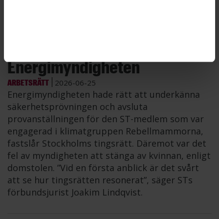
Bild: Sirpa Ukura/Mostphotos, Fredrik Hjerling, Extinction Rebellion
Sverige/Flickr
ST förlorade mål mot
Energimyndigheten
ARBETSRÄTT
2026-06-25
Energimyndigheten hade rätt att underkänna
säkerhetsprövningen och avsluta
provanställningen för den ST-medlem som var
engagerad i klimatgruppen Rebellmammorna,
fastslår Stockholms tingsrätt. Däremot var det
fel av myndigheten att stänga av kvinnan, enligt
domstolen. ”Vid en första anblick är det svårt
att se hur tingsrätten resonerat”, säger STs
förbundsjurist Joakim Lindqvist.