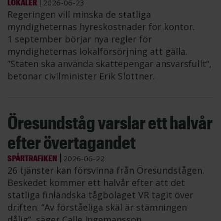
LOKALER
2026-06-23
Regeringen vill minska de statliga
myndigheternas hyreskostnader för kontor.
1 september börjar nya regler för
myndigheternas lokalförsörjning att gälla.
”Staten ska använda skattepengar ansvarsfullt”,
betonar civilminister Erik Slottner.
Öresundståg varslar ett halvår
efter övertagandet
SPÅRTRAFIKEN
2026-06-22
26 tjänster kan försvinna från Öresundstågen.
Beskedet kommer ett halvår efter att det
statliga finländska tågbolaget VR tagit över
driften. ”Av förståeliga skäl är stämningen
dålig”, säger Calle Ingemansson,