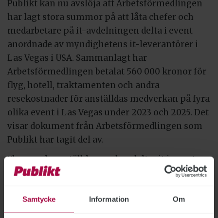
Publikt kan nu avslöja att Arbetsförmedlingen
har lagt stora summor på att låta chefer och
medarbetare på it-avdelningen delta i event
anordnade av myndighetens it-leverantörer i
Las Vegas i USA. Sammanlagt har
Arbetsförmedlingen betalat 560 000 kronor för
flyg, hotell, traktamenten och andra
resekostnader för anställdas medverkan på fyra
olika event i Las Vegas under 2023 och 2025. Det
visar dokument från Arbetsförmedlingen som
Publikt har tagit del av.
Flera av de anställda som har deltagit i eventen
medverkar också i marknadsföring av
leverantörerna, både på företagens egna sajter
och på Linkedin.
Samtycke
Information
Om