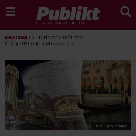
GES UT AV
FACKFÖRBUNDET ST
ST förlorade mål mot
ARBETSRÄTT
Energimyndigheten
2026-06-25
Hoppa
till
huvudinnehåll
Bild: Getty Images