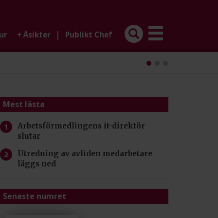
|
ur
+
Åsikter
Publikt Chef
Mest lästa
Arbetsförmedlingens it-direktör
slutar
Utredning av avliden medarbetare
läggs ned
Senaste numret