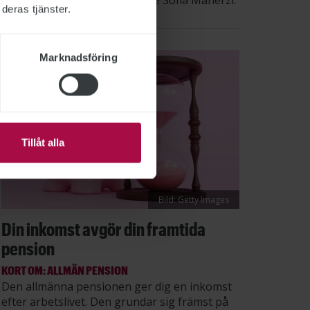
säger STs sektionsordförande Sofia Maherzi.
deras tjänster.
Marknadsföring
Tillåt alla
Bild: Getty Images
Din inkomst avgör din framtida
pension
KORT OM: ALLMÄN PENSION
Den allmänna pensionen ger dig en inkomst
efter arbetslivet. Den grundar sig främst på