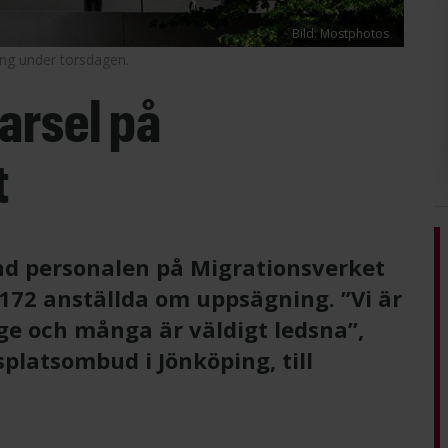
Bild: Mostphotos
ing under torsdagen.
arsel på
t
nd personalen på Migrationsverket
172 anställda om uppsägning. ”Vi är
e och många är väldigt ledsna”,
platsombud i Jönköping, till