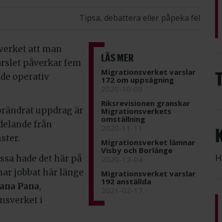
Tipsa, debattera eller påpeka fel
verket att man
LÄS MER
rslet påverkar fem
Migra­tions­verket varslar
åde operativ
172 om uppsäg­ning
2020-10-09
Riksrevisionen granskar
örändrat uppdrag är
Migrationsverkets
omställning
ddelande från
2020-11-11
ster.
Migrationsverket lämnar
Visby och Borlänge
H
issa hade det här på
2020-12-04
ar jobbat här länge
Migrationsverket varslar
192 anställda
ana Pana
,
2021-02-17
nsverket i