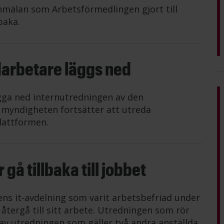
mälan som Arbetsförmedlingen gjort till
baka.
darbetare läggs ned
gga ned internutredningen av den
n myndigheten fortsätter att utreda
lattformen.
gå tillbaka till jobbet
ens it-avdelning som varit arbetsbefriad under
tergå till sitt arbete. Utredningen som rör
av utredningen som gäller två andra anställda