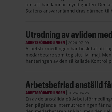
om att han lämnar myndigheten. Den an
Statens ansvarsnämnd dras därmed till
Utredning av avliden me
ARBETSFÖRMEDLINGEN
2026-07-09
Arbetsförmedlingen har beslutat att lä
medarbetare som tog sitt liv i maj. Me
hanteringen av den så kallade Kontrollp
Arbetsbefriad anställd får 
ARBETSFÖRMEDLINGEN
2026-06-26
En av de anställda på Arbetsförmedling
den pågående internutredningen får nu å
den medarbetaren är klar, men den del 