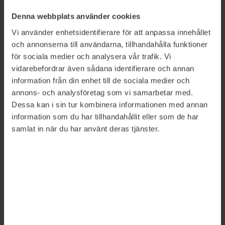
I sin dom ålägger Arbetsdomstolen kommunen
Denna webbplats använder cookies
att betala 50 000 kronor i allmänt skadestånd
Vi använder enhetsidentifierare för att anpassa innehållet
till handläggaren. Därtill ska kommunen
och annonserna till användarna, tillhandahålla funktioner
ersätta rättegångskostnaderna med
för sociala medier och analysera vår trafik. Vi
230 400 kronor.
vidarebefordrar även sådana identifierare och annan
information från din enhet till de sociala medier och
annons- och analysföretag som vi samarbetar med.
LÄNKAR
Dessa kan i sin tur kombinera informationen med annan
ADs dom om missgynnande vid avslutande av
information som du har tillhandahållit eller som de har
föräldraledighet
samlat in när du har använt deras tjänster.
Detta är en nyhetsartikel. Publikts nyhetsrapportering ska
vara saklig och korrekt. Tidningen har en fri och självständig
ställning gentemot sin ägare, Fackförbundet ST, och
utformas enligt journalistiska principer samt enligt
spelreglerna för press, radio och TV.