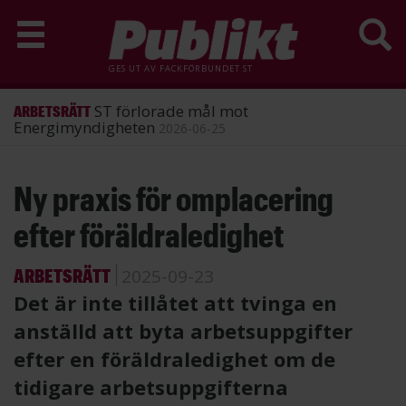
GES UT AV
FACKFÖRBUNDET ST
ST förlorade mål mot
ARBETSRÄTT
Energimyndigheten
2026-06-25
Hoppa
Ny praxis för omplacering
till
huvudinnehåll
efter föräldraledighet
ARBETSRÄTT
2025-09-23
Det är inte tillåtet att tvinga en
anställd att byta arbetsuppgifter
efter en föräldraledighet om de
tidigare arbetsuppgifterna