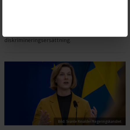
diskriminering när myndigheten inte erbjöd en
kvinna med funktionsnedsättning att få komma
på fysiska möten, anser
Diskrimineringsombudsmannen, DO. Därför
begär DO nu att Arbetsförmedlingen ska betala
diskrimineringsersättning.
Bild: Svante Rinalder/Regeringskansliet