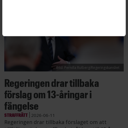
Bild: Pernilla Rutberg/Regeringskansliet
Regeringen drar tillbaka
förslag om 13-åringar i
fängelse
STRAFFRÄTT
2026-06-11
Regeringen drar tillbaka förslaget om att