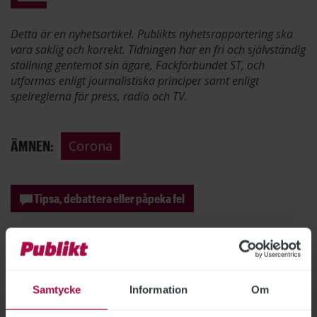
Detta är en nyhetsartikel. Publikts nyhetsrapportering ska
vara saklig och korrekt. Tidningen har en fri och självständig
ställning gentemot sin ägare, Fackförbundet ST, och
utformas enligt journalistiska principer samt enligt
spelreglerna för press, radio och TV.
ÄMNEN:
Corona
Tipsa, debattera eller påpeka fel
Samtycke
Information
Om