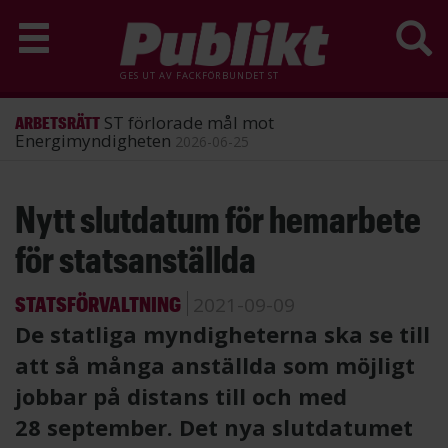
GES UT AV
FACKFÖRBUNDET ST
ST förlorade mål mot
ARBETSRÄTT
Energimyndigheten
2026-06-25
Hoppa
Nytt slutdatum för hemarbete
till
huvudinnehåll
för statsanställda
STATSFÖRVALTNING
2021-09-09
De statliga myndigheterna ska se till
att så många anställda som möjligt
jobbar på distans till och med
28 september. Det nya slutdatumet