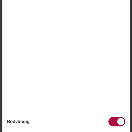
Försäkringskassan
FÖRSÄKRINGSKASSAN
2026-06-18
Försäkringskassan hade inte rätt att avskeda en
medarbetare som gjort två otillåtna
registerslagningar, fastslår Arbetsdomstolen.
”Jag är nöjd med bedömningen”, säger STs
förbundsjurist Joakim Lindqvist.
Samtyckesval
Nödvändig