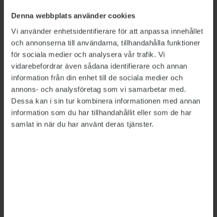
Denna webbplats använder cookies
Vi använder enhetsidentifierare för att anpassa innehållet
och annonserna till användarna, tillhandahålla funktioner
Bild: Polismyndigheten, Försäkringskassan, Försvarsmakten,
för sociala medier och analysera vår trafik. Vi
Migrationsverket
vidarebefordrar även sådana identifierare och annan
Så mycket tjänar
information från din enhet till de sociala medier och
annons- och analysföretag som vi samarbetar med.
myndighetscheferna
Dessa kan i sin tur kombinera informationen med annan
information som du har tillhandahållit eller som de har
LÖNER
2026-06-26
samlat in när du har använt deras tjänster.
Rikspolischefen Petra Lundh har fortsatt högst
lön av de myndighetschefer vars löner sätts av
regeringen, visar Publikts sammanställning.
Hon är först ut att tjäna över 200 000 kronor i
månaden – mer än dubbelt så mycket som den
generaldirektör som tjänar minst.