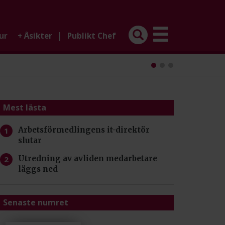
|
ur
+
Åsikter
Publikt Chef
Mest lästa
Arbetsförmedlingens it-direktör
slutar
Utredning av avliden medarbetare
läggs ned
Senaste numret