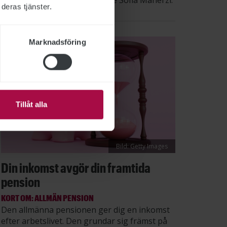
säger STs sektionsordförande Sofia Maherzi.
deras tjänster.
Marknadsföring
Tillåt alla
Bild: Getty Images
Din inkomst avgör din framtida
pension
KORT OM: ALLMÄN PENSION
Den allmänna pensionen ger dig en inkomst
efter arbetslivet. Den grundar sig främst på