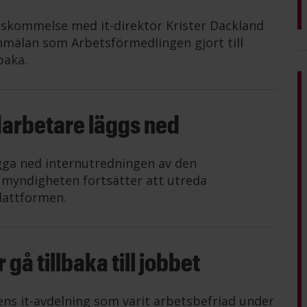
nskommelse med it-direktör Krister Dackland
mälan som Arbetsförmedlingen gjort till
baka.
darbetare läggs ned
gga ned internutredningen av den
n myndigheten fortsätter att utreda
lattformen.
gå tillbaka till jobbet
ens it-avdelning som varit arbetsbefriad under