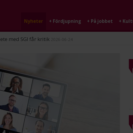
Nyheter
+
Fördjupning
+
På jobbet
+
Kult
ndigheten
2026-06-25