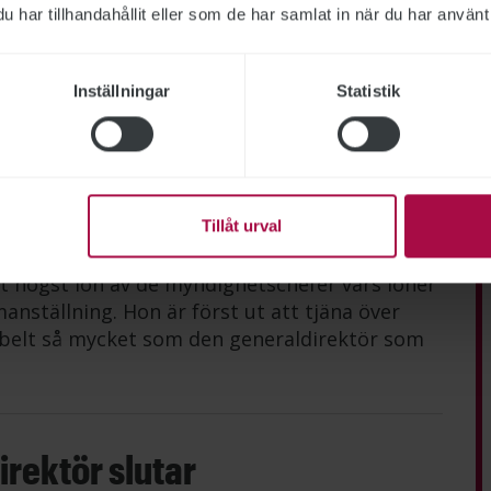
har tillhandahållit eller som de har samlat in när du har använt 
Inställningar
Statistik
lismyndigheten, Försäkringskassan, Försvarsmakten, Migrationsverket
hetscheferna
Tillåt urval
t högst lön av de myndighetschefer vars löner
anställning. Hon är först ut att tjäna över
belt så mycket som den generaldirektör som
rektör slutar