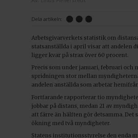
Av:
Linus Hellerstedt
Dela artikeln:
Arbetsgivarverkets statistik om distan
statsanställda i april visar att andelen 
ligger kvar på strax över 60 procent.
Precis som under januari, februari och 
spridningen stor mellan myndigheterna 
andelen anställda som arbetar hemifrån
Fortfarande rapporterar tio myndigheter
jobbar på distans, medan 21 av myndig
att färre än hälften gör detsamma. Det 
ökning med två myndigheter.
Statens institutionsstyrelse den enda