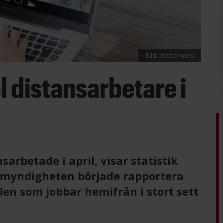
Bild: Mostphotos
 distansarbetare i
sarbetade i april, visar statistik
 myndigheten började rapportera
elen som jobbar hemifrån i stort sett