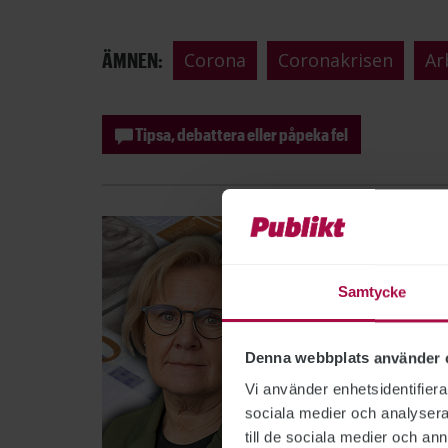
ÄMNEN:
Corona
Coronakrisen
Ar
Tipsa, debattera eller påpeka fel
Samtycke
Denna webbplats använder 
Vi använder enhetsidentifierar
sociala medier och analysera 
till de sociala medier och a