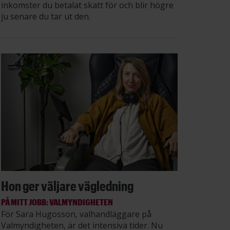
inkomster du betalat skatt för och blir högre
ju senare du tar ut den.
Hon ger väljare vägledning
PÅ MITT JOBB: VALMYNDIGHETEN
För Sara Hugosson, valhandläggare på
Valmyndigheten, är det intensiva tider. Nu