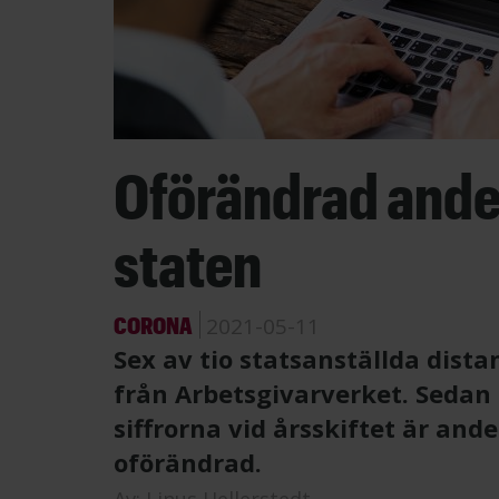
Oförändrad andel
staten
CORONA
2021-05-11
Sex av tio statsanställda distan
från Arbetsgivarverket. Sedan
siffrorna vid årsskiftet är and
oförändrad.