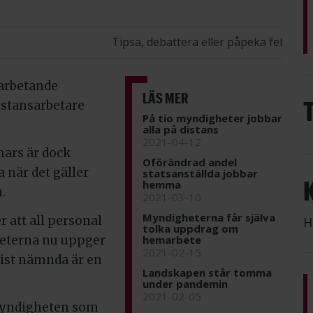
Tipsa, debattera eller påpeka fel
sarbetande
LÄS MER
distansarbetare
På tio myndigheter jobbar
alla på distans
2021-04-12
mars är dock
Oförändrad andel
när det gäller
statsanställda jobbar
hemma
.
2021-03-10
Myndigheterna får själva
 att all personal
H
tolka uppdrag om
heterna nu uppger
hemarbete
2021-02-15
sist nämnda är en
Landskapen står tomma
under pandemin
2021-02-05
 myndigheten som