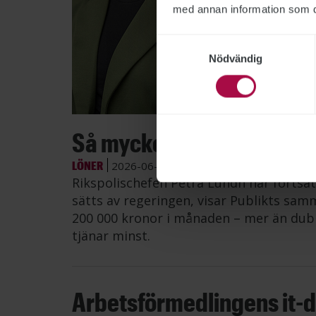
med annan information som du 
Samtyckesval
Nödvändig
Bild: Po
Så mycket tjänar myndig
LÖNER
2026-06-26
Rikspolischefen Petra Lundh har fortsat
sätts av regeringen, visar Publikts samm
200 000 kronor i månaden – mer än dub
tjänar minst.
Arbetsförmedlingens it-di