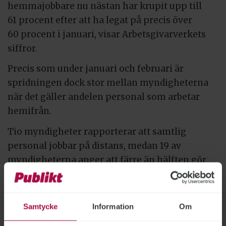
hemmajobbare nu nästan har krupit upp till
61 procent efter att ha legat på precis över
60 procent i januari, visar Arbetsgivarverkets
siffror.
Precis som under januari och februari är
spridningen dock stor mellan myndigheterna
när det gäller andelen personal som arbetar
hemifrån.
Tio myndigheter rapporterar att samtlig
personal jobbar på distans, medan 19 av
myndigheterna anger att färre än hälften gör
detsamma.
Statens institutionsstyrelse och
Samtycke
Information
Om
Överklagandenämnden för studiestöd är de
enda myndigheter som uppger att färre än