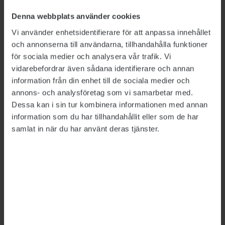
10 procent av de anställda jobbar på distans.
Denna webbplats använder cookies
Myndigheternas uppdrag om att rapportera in
Vi använder enhetsidentifierare för att anpassa innehållet
hemarbete till Arbetsgivarverket gäller till och
och annonserna till användarna, tillhandahålla funktioner
för sociala medier och analysera vår trafik. Vi
med 1 juli 2021.
vidarebefordrar även sådana identifierare och annan
information från din enhet till de sociala medier och
annons- och analysföretag som vi samarbetar med.
Dessa kan i sin tur kombinera informationen med annan
information som du har tillhandahållit eller som de har
samlat in när du har använt deras tjänster.
LÄS MER
Oförändrad andel statsanställda jobbar hemma
2021-03-10
Myndigheterna får själva tolka uppdrag om
hemarbete