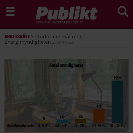
GES UT AV
FACKFÖRBUNDET ST
ST förlorade mål mot
ARBETSRÄTT
Energimyndigheten
2026-06-25
Hoppa
till
huvudinnehåll