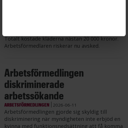
pengar
ARBETSFÖRMEDLINGEN
2026-06-11
En anställd på Arbetsförmedlingen köpte kläder
– ullsockor, gummistövlar, löparskor och
mycket annat – för myndighetens pengar.
Totalt kostade kläderna nästan 20 000 kronor.
Arbetsförmedlaren riskerar nu avsked.
Arbetsförmedlingen
diskriminerade
arbetssökande
ARBETSFÖRMEDLINGEN
2026-06-11
Arbetsförmedlingen gjorde sig skyldig till
diskriminering när myndigheten inte erbjöd en
kvinna med funktionsnedsättning att få komma