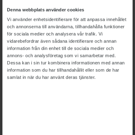
”Domstolen har ansett att besluten haft stöd i
Denna webbplats använder cookies
lag, haft ett ändamålsenligt syfte och ryms
Vi använder enhetsidentifierare för att anpassa innehållet
inom myndighetens breda
och annonserna till användarna, tillhandahålla funktioner
bedömningsmarginal i frågor om
för sociala medier och analysera vår trafik. Vi
vidarebefordrar även sådana identifierare och annan
säkerhetsskydd och säkerhetsprövningar.
information från din enhet till de sociala medier och
Energimyndighetens åtgärd har därför inte
annons- och analysföretag som vi samarbetar med.
utgjort en otillåten inskränkning i
Dessa kan i sin tur kombinera informationen med annan
handläggarens grundläggande fri- och
information som du har tillhandahållit eller som de har
rättigheter”, skriver tingsrätten i domen.
samlat in när du har använt deras tjänster.
STs förbundsjurist
Joakim Lindqvist
är
besviken över utfallet.
– Jag hade tänkt mig två möjliga utfall, det blev
inget av dem. Vi välkomnar så klart tingsrättens
skrivning om att hennes yttrandefrihet och
opinionsrättigheter har kränkts i delen som