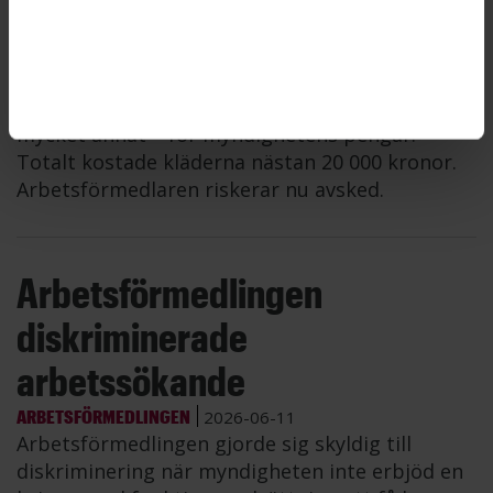
pengar
ARBETSFÖRMEDLINGEN
2026-06-11
En anställd på Arbetsförmedlingen köpte kläder
– ullsockor, gummistövlar, löparskor och
mycket annat – för myndighetens pengar.
Totalt kostade kläderna nästan 20 000 kronor.
Arbetsförmedlaren riskerar nu avsked.
Arbetsförmedlingen
diskriminerade
arbetssökande
ARBETSFÖRMEDLINGEN
2026-06-11
Arbetsförmedlingen gjorde sig skyldig till
diskriminering när myndigheten inte erbjöd en