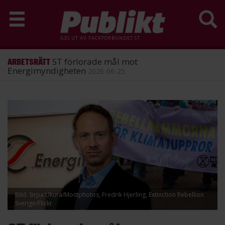
GES UT AV
FACKFÖRBUNDET ST
ST förlorade mål mot
ARBETSRÄTT
Energimyndigheten
2026-06-25
Hoppa
till
huvudinnehåll
Bild: Sirpa Ukura/Mostphotos, Fredrik Hjerling, Extinction Rebellion
Sverige/Flickr