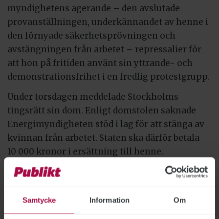
myndighetens agerande – den avslutade
provanställningen, underkännandet av henne i
den förnyade säkerhetsprövningen och
avstängningen från arbetet – repressalier för
att hon på fritiden använt sin yttrande- och
demonstrationsfrihet i en fredlig protestgrupp.
Under torsdagen meddelade Stockholms
tingsrätt sin dom. Enligt domstolen saknade
Energimyndigheten stöd i lag för att stänga av
kvinnan från arbetet. Staten ska därför betala
10 000 kronor i ersättning till henne.
Däremot ogillas STs talan i övrigt. Enligt
tingsrätten hade Energimyndigheten rätt att
underkänna säkerhetsprövningen och avsluta
Samtycke
Information
Om
provanställningen.