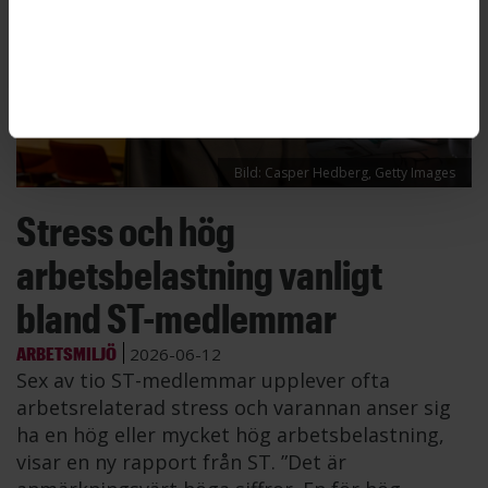
Bild: Casper Hedberg, Getty Images
Stress och hög
arbetsbelastning vanligt
bland ST-medlemmar
ARBETSMILJÖ
2026-06-12
Sex av tio ST-medlemmar upplever ofta
arbetsrelaterad stress och varannan anser sig
ha en hög eller mycket hög arbetsbelastning,
visar en ny rapport från ST. ”Det är