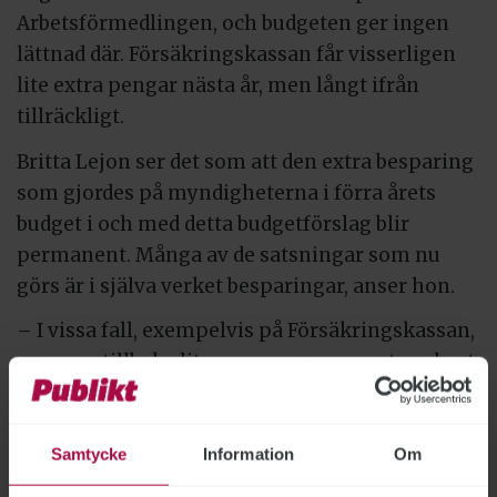
Arbetsförmedlingen, och budgeten ger ingen
lättnad där. Försäkringskassan får visserligen
lite extra pengar nästa år, men långt ifrån
tillräckligt.
Britta Lejon ser det som att den extra besparing
som gjordes på myndigheterna i förra årets
budget i och med detta budgetförslag blir
permanent. Många av de satsningar som nu
görs är i själva verket besparingar, anser hon.
– I vissa fall, exempelvis på Försäkringskassan,
ger man tillbaka lite av pengarna som togs bort
förra året. Sedan kallar man det för satsning,
trots att det egentligen inte är det.
Samtycke
Information
Om
Att myndigheter först blir av med pengar och