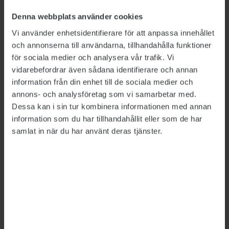
sedan ett år senare får tillbaka en del av dem
leder enligt Britta Lejon till en ryckighet som är
Denna webbplats använder cookies
problematisk. På grund av minskade anslag
Vi använder enhetsidentifierare för att anpassa innehållet
tvingades flera myndigheter förra året avsluta
och annonserna till användarna, tillhandahålla funktioner
för sociala medier och analysera vår trafik. Vi
provanställningar eller säga upp personal som
vidarebefordrar även sådana identifierare och annan
nyligen anställts, konstaterar hon.
information från din enhet till de sociala medier och
– Myndigheterna fick kasta bort pengar de lagt
annons- och analysföretag som vi samarbetar med.
Dessa kan i sin tur kombinera informationen med annan
på rekrytering och utbildning, för att nu ett år
information som du har tillhandahållit eller som de har
senare få lite extrapengar just för att rekrytera
samlat in när du har använt deras tjänster.
och utbilda personal. Det skapar problem i
verksamheterna och är inte en god hushållning
med våra skattepengar.
Samtidigt ser Britta Lejon också några
ljusglimtar i regeringens budgetförslag. Hon
välkomnar att det innehåller satsningar på
rättsväsendet och infrastruktur, och att