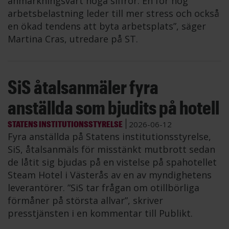
anmärkningsvärt höga siffror. En för hög
arbetsbelastning leder till mer stress och också
en ökad tendens att byta arbetsplats”, säger
Martina Cras, utredare på ST.
SiS åtalsanmäler fyra
anställda som bjudits på hotell
STATENS INSTITUTIONSSTYRELSE
2026-06-12
Fyra anställda på Statens institutionsstyrelse,
SiS, åtalsanmäls för misstänkt mutbrott sedan
de låtit sig bjudas på en vistelse på spahotellet
Steam Hotel i Västerås av en av myndighetens
leverantörer. ”SiS tar frågan om otillbörliga
förmåner på största allvar”, skriver
presstjänsten i en kommentar till Publikt.