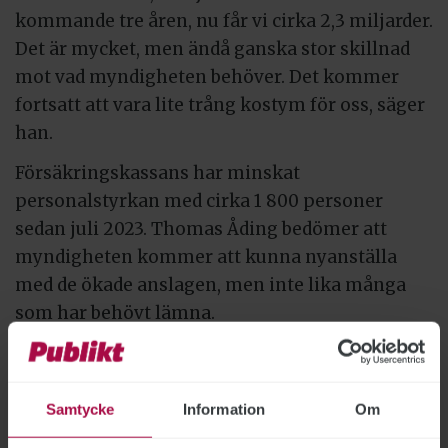
kommande tre åren, nu får vi cirka 2,3 miljarder.
Det är mycket, men ändå ganska stor skillnad
mot vad myndigheten behöver. Det kommer
fortsatt att vara lite trång kostym för oss, säger
han.
Försäkringskassans har minskat
personalstyrkan med cirka 1 800 personer
sedan juli 2023. Thomas Åding bedömer att
myndigheten kommer att kunna nyanställa
med de ökade anslagen, men inte lika många
som har behövt lämna.
– Vi kommer att kunna utöka personalen lite
grann, men inte på den nivån vi var innan.
Samtycke
Information
Om
Och det kommer att ta tid innan det syns en