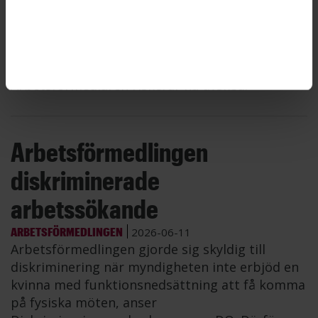
En anställd på Arbetsförmedlingen köpte kläder
– ullsockor, gummistövlar, löparskor och
mycket annat – för myndighetens pengar.
Totalt kostade kläderna nästan 20 000 kronor.
Arbetsförmedlaren riskerar nu avsked.
Arbetsförmedlingen
diskriminerade
arbetssökande
ARBETSFÖRMEDLINGEN
2026-06-11
Arbetsförmedlingen gjorde sig skyldig till
diskriminering när myndigheten inte erbjöd en
kvinna med funktionsnedsättning att få komma
på fysiska möten, anser