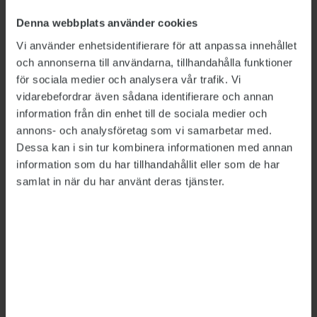
effekt på handläggningstiderna, enligt Thomas
Åding.
Denna webbplats använder cookies
Vi använder enhetsidentifierare för att anpassa innehållet
– Eftersom vi fick en så stor neddragning av
och annonserna till användarna, tillhandahålla funktioner
anslagen i år har vi hamnat i en situation där vi
för sociala medier och analysera vår trafik. Vi
saknar förmåga att utföra vårt uppdrag. Vi har
vidarebefordrar även sådana identifierare och annan
sett handläggningstiderna öka, och de kommer
information från din enhet till de sociala medier och
att fortsätta öka under året. Det tar lång tid att
annons- och analysföretag som vi samarbetar med.
Dessa kan i sin tur kombinera informationen med annan
vända när vi tappar mark så här, tyvärr. Vi
information som du har tillhandahållit eller som de har
kanske börjar se effekter av tillskotten nästa
samlat in när du har använt deras tjänster.
höst.
De ökade anslagen ska enligt pressmeddelandet
gå till Försäkringskassans kärnverksamhet.
Regeringen nämner även vissa reformer, bland
annat stöd för återgång i arbete, en särskild
satsning för att stoppa bidragsbrott och
felaktiga utbetalningar inom