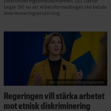
Diskrimineringsombudsmannen, DO. Därför
begär DO nu att Arbetsförmedlingen ska betala
diskrimineringsersättning.
Bild: Svante Rinalder/Regeringskansliet
Regeringen vill stärka arbetet
mot etnisk diskriminering