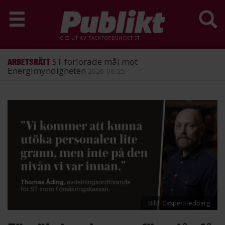
GES UT AV
FACKFÖRBUNDET ST
ST förlorade mål mot
ARBETSRÄTT
Energimyndigheten
2026-06-25
Hoppa
till
huvudinnehåll
Bild: Casper Hedberg