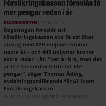
Försäkringskassan föreslås få
mer pengar redan i år
STATSBUDGETEN
2024-09-05
Regeringen föreslår att
Försäkringskassan ska få ett ökat
anslag med 820 miljoner kronor
nästa år – och 445 miljoner kronor
extra redan i år. ”Det är bra, men det
är lite för sent och lite för lite
pengar”, säger Thomas Åding,
avdelningsordförande för ST inom
Försäkringskassan.
Av:
Anna de Lima Fagerlind,
Peter Nordebo