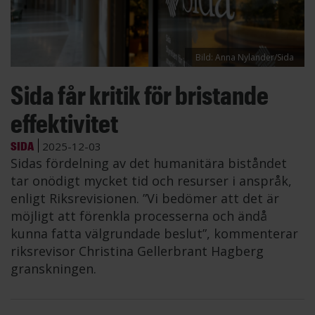
Bild: Anna Nylander/Sida
Sida får kritik för bristande
effektivitet
SIDA
2025-12-03
Sidas fördelning av det humanitära biståndet
tar onödigt mycket tid och resurser i anspråk,
enligt Riksrevisionen. ”Vi bedömer att det är
möjligt att förenkla processerna och ändå
kunna fatta välgrundade beslut”, kommenterar
riksrevisor Christina Gellerbrant Hagberg
granskningen.