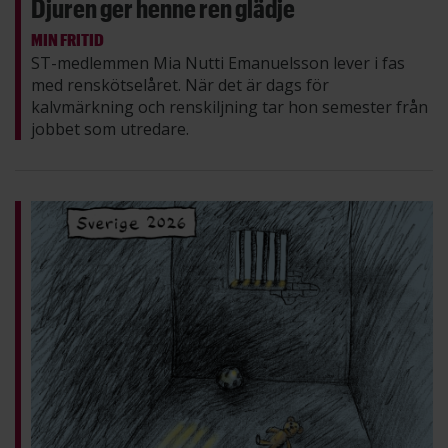
Djuren ger henne ren glädje
MIN FRITID
ST-medlemmen Mia Nutti Emanuelsson lever i fas
med renskötselåret. När det är dags för
kalvmärkning och renskiljning tar hon semester från
jobbet som utredare.