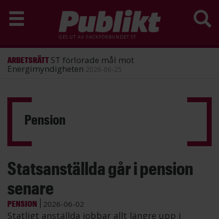
GES UT AV
FACKFÖRBUNDET ST
ST förlorade mål mot
ARBETSRÄTT
Energimyndigheten
2026-06-25
Hoppa
till
huvudinnehåll
Pension
Statsanställda går i pension
senare
PENSION
2026-06-02
Statligt anställda jobbar allt längre upp i