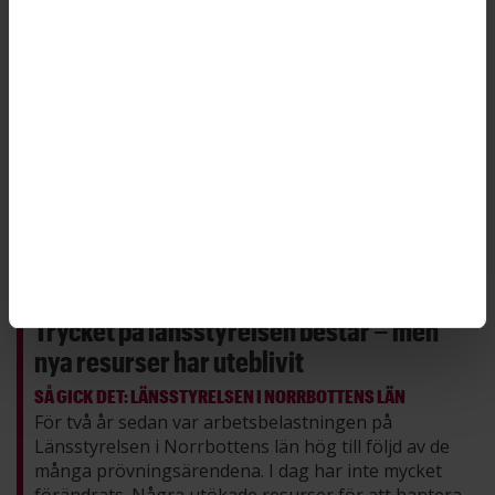
Trycket på länsstyrelsen består – men
nya resurser har uteblivit
SÅ GICK DET: LÄNSSTYRELSEN I NORRBOTTENS LÄN
För två år sedan var arbetsbelastningen på
Länsstyrelsen i Norrbottens län hög till följd av de
många prövningsärendena. I dag har inte mycket