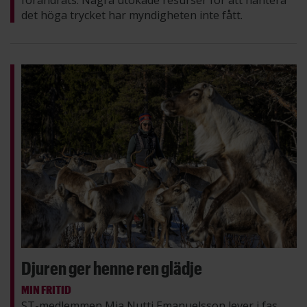
förändrats. Några utökade resurser för att hantera
det höga trycket har myndigheten inte fått.
Djuren ger henne ren glädje
MIN FRITID
ST-medlemmen Mia Nutti Emanuelsson lever i fas