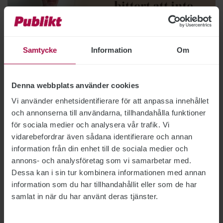
Samtycke
Information
Om
Bild: Privat
Denna webbplats använder cookies
Han vill jobba vidare – men
Vi använder enhetsidentifierare för att anpassa innehållet
och annonserna till användarna, tillhandahålla funktioner
sägs upp vid 69
för sociala medier och analysera vår trafik. Vi
vidarebefordrar även sådana identifierare och annan
ARBETSFÖRMEDLINGEN
2024-06-20
information från din enhet till de sociala medier och
För ST-medlemmen Bernth Hultman, som snart
annons- och analysföretag som vi samarbetar med.
fyller 69 år, är känslorna inför
Dessa kan i sin tur kombinera informationen med annan
födelsedagsfirandet tudelade. På grund av hans
information som du har tillhandahållit eller som de har
ålder sägs han upp när Arbetsförmedlingen
samlat in när du har använt deras tjänster.
sparar. ”Det är tufft att tvingas sluta när jag
egentligen vill arbeta vidare”, säger han.