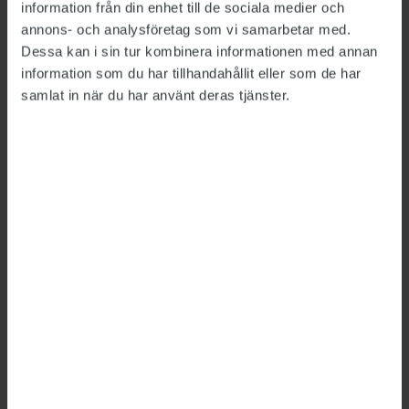
information från din enhet till de sociala medier och
KORT OM: MOBILSÄKERHET
2022-03-25
annons- och analysföretag som vi samarbetar med.
Jobbmobilen blir ett allt viktigare redskap och
Dessa kan i sin tur kombinera informationen med annan
innehåller mycket vi inte vill förlora. Därför är
information som du har tillhandahållit eller som de har
det viktigt att skydda den.
samlat in när du har använt deras tjänster.
Bild: Getty Images