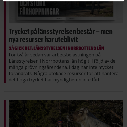
Trycket på länsstyrelsen består – men
nya resurser har uteblivit
SÅ GICK DET: LÄNSSTYRELSEN I NORRBOTTENS LÄN
För två år sedan var arbetsbelastningen på
Länsstyrelsen i Norrbottens län hög till följd av de
många prövningsärendena. I dag har inte mycket
förändrats. Några utökade resurser för att hantera
det höga trycket har myndigheten inte fått.