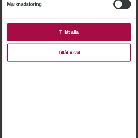
Marknadsföring
Tillåt alla
Tillåt urval
Bild: Getty Images
Att skala ned på jobbandet
KORT OM: DELTID
2020-12-21
Många skulle vilja skala ned på jobbandet. Men
att arbeta färre timmar påverkar inte bara hur
mycket du får ut i lön. Det är klyftigt att ha koll
på fakta innan du kommer överens med din