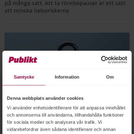
på många sätt. Att ta rörelsepauser är ett sätt
att minska hälsoriskerna.
Samtycke
Information
Om
Denna webbplats använder cookies
Vi använder enhetsidentifierare för att anpassa innehållet
Bild: Getty Images
och annonserna till användarna, tillhandahålla funktioner
för sociala medier och analysera vår trafik. Vi
Så skyddar du din jobbmobil
vidarebefordrar även sådana identifierare och annan