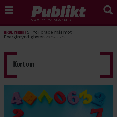
GES UT AV
FACKFÖRBUNDET ST
ST förlorade mål mot
ARBETSRÄTT
Energimyndigheten
2026-06-25
Hoppa
till
huvudinnehåll
Kort om