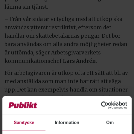
lämna sin tjänst.
– Från vår sida är vi tydliga med att utköp ska
användas ytterst restriktivt, eftersom det
handlar om skattebetalarnas pengar. Det bör
bara användas om alla andra möjligheter redan
är uttömda, säger Arbetsgivarverkets
kommunikationschef
Lars Andrén
.
För arbetsgivaren är utköp ofta ett sätt att bli av
med anställda som man inte har rätt att säga
upp. Det kan exempelvis handla om situationer
där arbetsgivaren upplever att en medarbetare
eller chef misskött sig, inte fungerar i
arbetsgruppen eller levererar dåligt – men där
Samtycke
Information
Om
det saknas möjligheter till omplacering och
inte finns tillräckliga skäl för uppsägning.