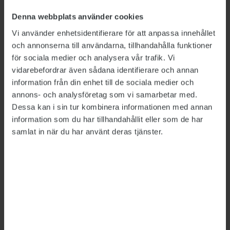
Det kan också handla om anställda som varit
Denna webbplats använder cookies
sjukskrivna en längre tid och inte bedöms
Vi använder enhetsidentifierare för att anpassa innehållet
kunna komma tillbaka i tjänst, eller anställda
och annonserna till användarna, tillhandahålla funktioner
för sociala medier och analysera vår trafik. Vi
vars arbetsuppgifter har förändrats på ett
vidarebefordrar även sådana identifierare och annan
sådant sätt att de saknar nödvändig kompetens.
information från din enhet till de sociala medier och
För att ett utköp ska kunna genomföras krävs
annons- och analysföretag som vi samarbetar med.
Dessa kan i sin tur kombinera informationen med annan
att arbetsgivaren och den anställde är överens
information som du har tillhandahållit eller som de har
om villkoren för uppgörelsen. Både
samlat in när du har använt deras tjänster.
förtroendevalda och personalansvariga som
Publikt har talat med anser att utköp ibland är
nödvändiga – och också kan bli en bra lösning.
– En förutsättning för att ett utköp ska bli av är
ju att båda parter ska känna sig nöjda. Från
fackligt håll ser vi därför positivt på att den här