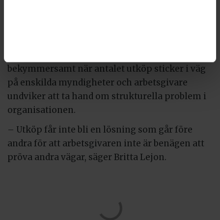
Britta Lejon tycker att det är svårt att bedöma
rimligheten i de totala siffrorna som
myndigheterna lagt på utköp under de senaste
åren. Däremot konstaterar hon att det är
bekymmersamt när antalet utköp sticker i väg
på enskilda myndigheter och arbetsgivare
undviker att ta hand om strukturella problem i
organisationen.
– Utköp får inte bli en lösning som går före
andra för att arbetsgivaren inte är benägen att
pröva andra vägar, säger Britta Lejon.