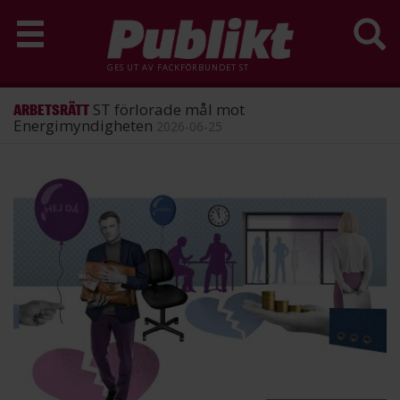
GES UT AV
FACKFÖRBUNDET ST
ST förlorade mål mot
ARBETSRÄTT
Energimyndigheten
2026-06-25
Hoppa
till
huvudinnehåll