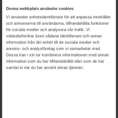
de som talar svenska, är utbildade och har haft
jobb nyligen eller fortfarande har ett jobb.
Denna webbplats använder cookies
Vi använder enhetsidentifierare för att anpassa innehållet
Den nuvarande regeringen har tagit bort
och annonserna till användarna, tillhandahålla funktioner
förbudet att arbeta med de grupperna, men
för sociala medier och analysera vår trafik. Vi
fortfarande finns inget uttryckligt uppdrag att
vidarebefordrar även sådana identifierare och annan
stötta människor som har relativt lätt att hitta
information från din enhet till de sociala medier och
ett arbete.
annons- och analysföretag som vi samarbetar med.
Dessa kan i sin tur kombinera informationen med annan
Den svenska arbetsmarknaden går bra,
information som du har tillhandahållit eller som de har
framhåller Britta Lejon.
samlat in när du har använt deras tjänster.
– Vi har ett extremt högt tryck i ekonomin. Men
det finns bekymmer bakom den ljusa bilden,
högtrycket når inte alla. Har man inte skola är
det inte lätt att få ett arbete, och det tar lång tid
för nyanlända att etablera sig, särskilt för
kvinnor.