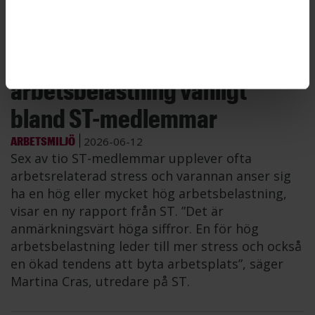
Bild: Casper Hedberg, Getty Images
Stress och hög
arbetsbelastning vanligt
bland ST-medlemmar
ARBETSMILJÖ
2026-06-12
Sex av tio ST-medlemmar upplever ofta
arbetsrelaterad stress och varannan anser sig
ha en hög eller mycket hög arbetsbelastning,
visar en ny rapport från ST. ”Det är
anmärkningsvärt höga siffror. En för hög
arbetsbelastning leder till mer stress och också
en ökad tendens att byta arbetsplats”, säger
Martina Cras, utredare på ST.