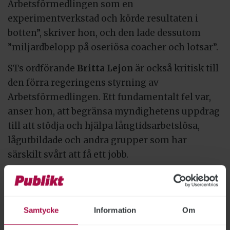
Arbetsförmedlingen som en
experimentverkstad och körde resultaten i
botten”, skriver hon, och den lade dessutom
”miljardbelopp på oseriösa coacher och lotsar”.
STs ordförande
Britta Lejon
är också kritisk till
den förra regeringens styrning av
Arbetsförmedlingen. Ett fundamentalt fel var,
anser hon, att begränsa myndighetens uppdrag
till att stödja och hjälpa långtidsarbetslösa,
lågutbildade och andra grupper som har
särskilt svårt att få ett jobb.
– Jag tror att det har varit förödande för
Arbetsförmedlingens legitimitet att de inte har
haft i uppdrag att hjälpa dem som knackar på
Samtycke
Information
Om
hos Arbetsförmedlingen och är bättre rustade –