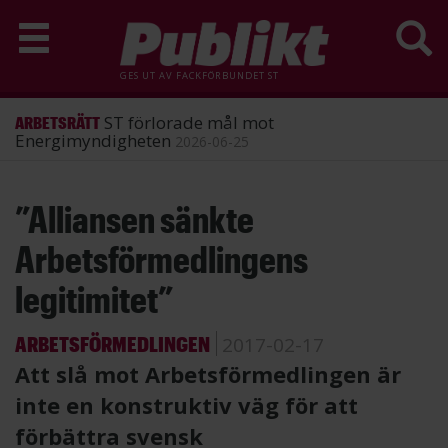
GES UT AV
FACKFÖRBUNDET ST
ST förlorade mål mot
ARBETSRÄTT
Energimyndigheten
2026-06-25
Hoppa
”Alliansen sänkte
till
huvudinnehåll
Arbetsförmedlingens
legitimitet”
ARBETSFÖRMEDLINGEN
2017-02-17
Att slå mot Arbetsförmedlingen är
inte en konstruktiv väg för att
förbättra svensk