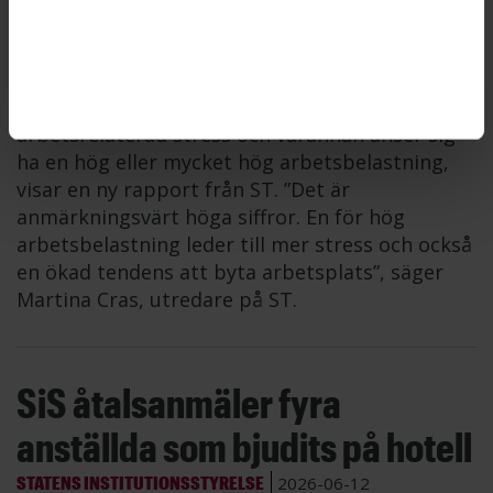
bland ST-medlemmar
ARBETSMILJÖ
2026-06-12
Sex av tio ST-medlemmar upplever ofta
arbetsrelaterad stress och varannan anser sig
ha en hög eller mycket hög arbetsbelastning,
visar en ny rapport från ST. ”Det är
anmärkningsvärt höga siffror. En för hög
arbetsbelastning leder till mer stress och också
en ökad tendens att byta arbetsplats”, säger
Martina Cras, utredare på ST.
SiS åtalsanmäler fyra
anställda som bjudits på hotell
STATENS INSTITUTIONSSTYRELSE
2026-06-12