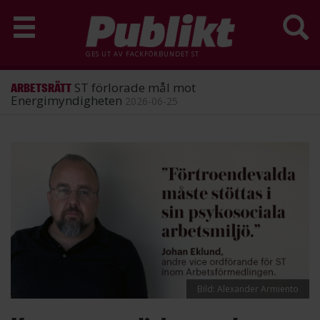
GES UT AV
FACKFÖRBUNDET ST
ST förlorade mål mot
ARBETSRÄTT
Energimyndigheten
2026-06-25
Hoppa
till
huvudinnehåll
Bild: Alexander Armiento