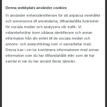
arbetsplatsen.
Denna webbplats använder cookies
– Vi måste verkligen se över det här förlegade
Vi använder enhetsidentifierare för att anpassa innehållet
och annonserna till användarna, tillhandahålla funktioner
avtalet, sade
Angelica Hultgren
, andre vice
för sociala medier och analysera vår trafik. Vi
ordförande för ST inom Polisen.
vidarebefordrar även sådana identifierare och annan
Förbundsstyrelsens förslag, att bifalla
information från din enhet till de sociala medier och
annons- och analysföretag som vi samarbetar med.
motionen, uppskattades av många
Dessa kan i sin tur kombinera informationen med annan
kongressombud, men väckte också frågor.
information som du har tillhandahållit eller som de har
Malin Almqvist Klaesson
,
samlat in när du har använt deras tjänster.
avdelningsordförande för ST inom
Kronofogden, ville veta hur förbundsstyrelsen
skulle ta hand om frågan.
– På vilket sätt man ska göra det är nästa
förbundsstyrelses jobb, svarade
Thomas Åding
,
ledamot i förbundsstyrelsen.