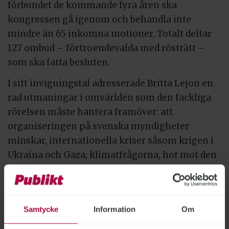
förbundet de kommande fyra åren ska
kongressen gå igenom och behandla inte
mindre än 65 inkomna motioner. Totalt deltar
127 ombud – förtroendevalda med rösträtt –
som ska fatta besluten.
I sitt invigningstal adresserade Britta Lejon en
rad utmaningar i omvärlden som den fackliga
rörelsen måste hantera framöver: att
organiseringen på svenska myndigheter
minskar, internationella kriser såsom krigen i
Ukraina och Gaza, klimatfrågorna, hot mot den
svenska demokratin och ett ökande antal
varsel.
Britta Lejon framhöll att det fackliga arbetet är
Samtycke
Information
Om
svårare än på länge.