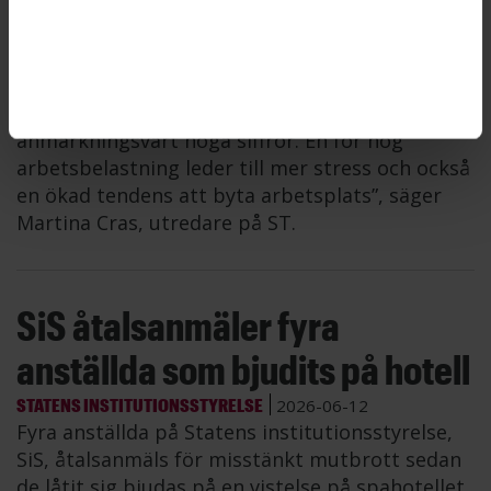
ARBETSMILJÖ
2026-06-12
Sex av tio ST-medlemmar upplever ofta
arbetsrelaterad stress och varannan anser sig
ha en hög eller mycket hög arbetsbelastning,
visar en ny rapport från ST. ”Det är
anmärkningsvärt höga siffror. En för hög
arbetsbelastning leder till mer stress och också
en ökad tendens att byta arbetsplats”, säger
Martina Cras, utredare på ST.
SiS åtalsanmäler fyra
anställda som bjudits på hotell
STATENS INSTITUTIONSSTYRELSE
2026-06-12
Fyra anställda på Statens institutionsstyrelse,
SiS, åtalsanmäls för misstänkt mutbrott sedan
de låtit sig bjudas på en vistelse på spahotellet