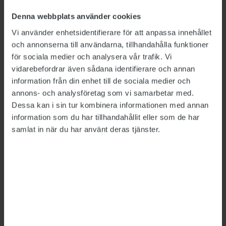
– Men det är också då vi är som bäst och det
Denna webbplats använder cookies
fackliga arbetet behövs som mest. Vi är ett
Vi använder enhetsidentifierare för att anpassa innehållet
förbund med stora resurser, vi har kunskaperna
och annonserna till användarna, tillhandahålla funktioner
och erfarenheterna. Vi är en del av den stora
för sociala medier och analysera vår trafik. Vi
internationella fackliga rörelsen och vi är
vidarebefordrar även sådana identifierare och annan
många. De beslut och vägval som vi tar på den
information från din enhet till de sociala medier och
annons- och analysföretag som vi samarbetar med.
här kongressen är verkligt betydelsefulla.
Dessa kan i sin tur kombinera informationen med annan
Britta Lejon var inte den enda som tog plats på
information som du har tillhandahållit eller som de har
scenen under invigningen. Särskilt inbjuden var
samlat in när du har använt deras tjänster.
finansminister
Elisabeth Svantesson
, M.
I sitt tal valde finansministern att rikta ljuset
mot Ukraina. Hon betonade det stora stöd
Sverige gett landet sedan Rysslands fullskaliga
invasion för över två år sedan.