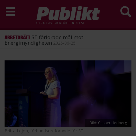
GES UT AV
FACKFÖRBUNDET ST
ST förlorade mål mot
ARBETSRÄTT
Energimyndigheten
2026-06-25
Hoppa
till
huvudinnehåll
Bild: Casper Hedberg
Britta Lejon, förbundsordförande för ST.