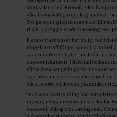
bedrägerihärva, till att utmäta en dyr k
storstadsnatten. Kronofogden har ju ut
våra huvudsakliga uppdrag, men det är 
övriga myndigheterna som det blir så hä
rikskronofogde
Fredrik Rosengren
i p
Flera stora insatser har enligt redovisn
fängelsestraff för personer i kriminell
avancerad brottslighet med våld, narko
ekonomiska brott. I flera fall bedöms i
nätverkens långsiktiga förmåga att begå
operativa insatser som har skapat en lå
både i större städer och på mindre orte
”Polisens kraftsamling har kompletter
myndighetsgemensam insats, kallad Fre
ekonomi, bidrag och företagande. Geme
bidragsutbetalningar, utmätt tillgångar