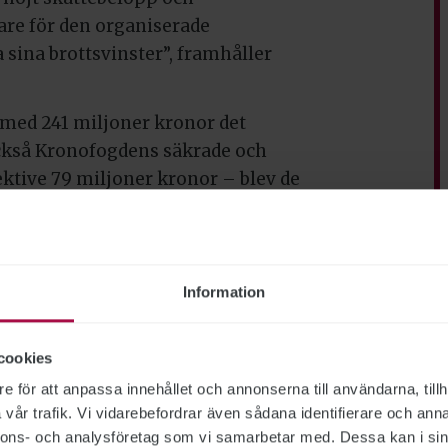
rare för den organiserade
a sina brottsvinster”, framhåller
 med 241 miljoner kronor det
 Också Kronofogdens säkrade och
ektive 79 miljoner kronor – blev de
llgångar uppgick till nästan
 belopp än året innan.
Information
ljd av förhindrade felaktiga
ttills, med 13 miljoner kronor.
cookies
å 50 miljoner kronor var något
e för att anpassa innehållet och annonserna till användarna, tillh
vår trafik. Vi vidarebefordrar även sådana identifierare och anna
nnons- och analysföretag som vi samarbetar med. Dessa kan i sin
t totalt sett, från 526 till 461 år