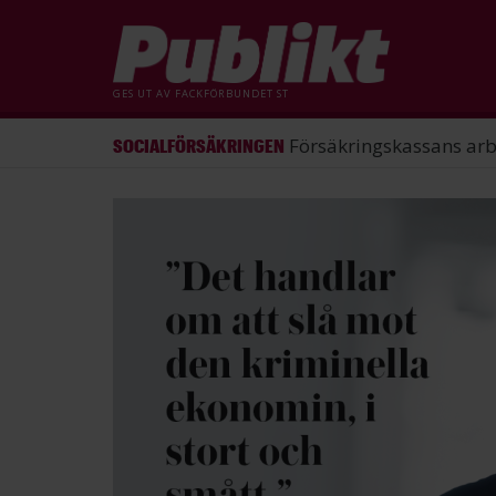
GES UT AV
FACKFÖRBUNDET ST
ST förlorade mål mot Energimy
ARBETSRÄTT
Hoppa
till
huvudinnehåll