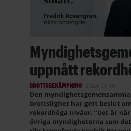
Myndighetsgeme
uppnått rekordh
BROTTSBEKÄMPNING
2024-04-10
Den myndighetsgemensamma s
brottslighet har gett beslut 
rekordhöga nivåer. ”Det är när
övriga myndigheterna som det 
rikskronofogde Fredrik Rosengr