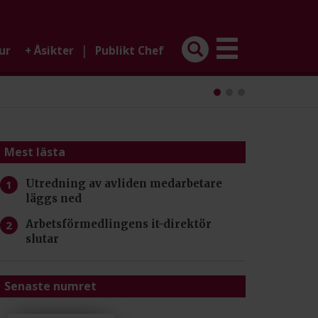
|
ur
+
Åsikter
Publikt Chef
Mest lästa
Utredning av avliden medarbetare
läggs ned
Arbetsförmedlingens it-direktör
slutar
Senaste numret