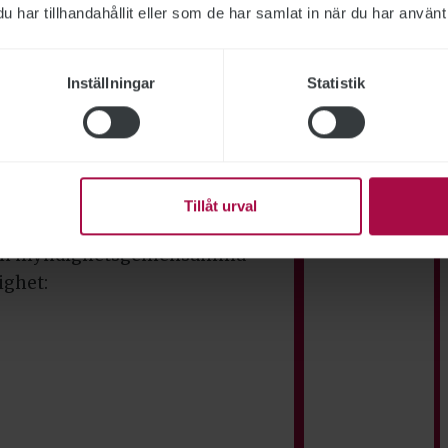
har tillhandahållit eller som de har samlat in när du har använt 
gen mot aktörerna i våldsvågen,
n och en minskad effekt av
bidragit till detta. Samtidigt var
Inställningar
Statistik
ns regionala insatser, som ökade
Tillåt urval
en gemensamma satsningen
i den myndighetsgemensamma
ighet: