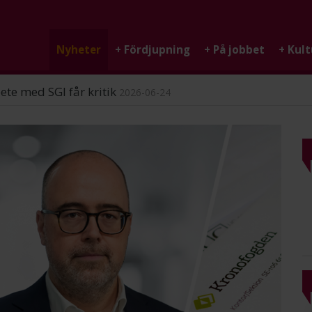
Nyheter
+
Fördjupning
+
På jobbet
+
Kult
ndigheten
2026-06-25