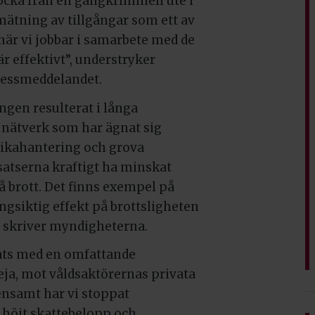
locka från en gängkriminell ute i
mätning av tillgångar som ett av
när vi jobbar i samarbete med de
r effektivt”, understryker
ressmeddelandet.
ingen resulterat i långa
a nätverk som har ägnat sig
tikahantering och grova
nsatserna kraftigt ha minskat
 brott. Det finns exempel på
ngsiktig effekt på brottsligheten
r, skriver myndigheterna.
ats med en omfattande
ja, mot våldsaktörernas privata
nsamt har vi stoppat
, höjt skattebelopp och