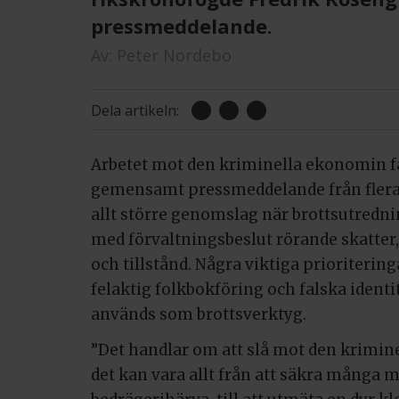
pressmeddelande.
Av:
Peter Nordebo
Dela artikeln:
Arbetet mot den kriminella ekonomin få
gemensamt pressmeddelande från flera
allt större genomslag när brottsutredn
med förvaltningsbeslut rörande skatter, 
och tillstånd. Några viktiga prioriterin
felaktig folkbokföring och falska identi
används som brottsverktyg.
”Det handlar om att slå mot den krimine
det kan vara allt från att säkra många mi