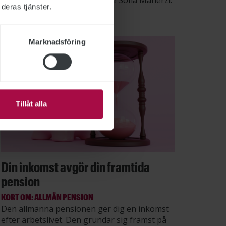
säger STs sektionsordförande Sofia Maherzi.
deras tjänster.
Marknadsföring
Tillåt alla
Din inkomst avgör din framtida
pension
KORT OM: ALLMÄN PENSION
Den allmänna pensionen ger dig en inkomst
efter arbetslivet. Den grundar sig främst på