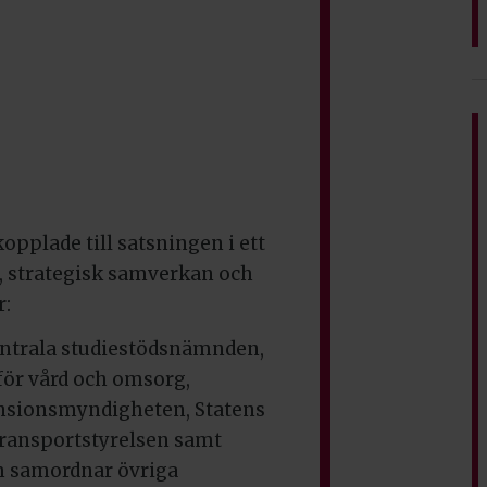
opplade till satsningen i ett
 strategisk samverkan och
r:
entrala studiestödsnämnden,
för vård och omsorg,
ensionsmyndigheten, Statens
 Transportstyrelsen samt
m samordnar övriga