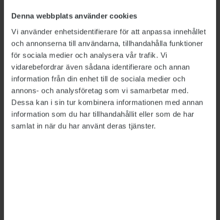
arbetsmarknadsdepartementet,
Denna webbplats använder cookies
utbildningsdepartementet,
Vi använder enhetsidentifierare för att anpassa innehållet
näringsdepartementet och
och annonserna till användarna, tillhandahålla funktioner
finansdepartementet.
för sociala medier och analysera vår trafik. Vi
vidarebefordrar även sådana identifierare och annan
Detta är en nyhetsartikel. Publikts nyhetsrapportering ska
information från din enhet till de sociala medier och
vara saklig och korrekt. Tidningen har en fri och självständig
annons- och analysföretag som vi samarbetar med.
ställning gentemot sin ägare, Fackförbundet ST, och
Dessa kan i sin tur kombinera informationen med annan
utformas enligt journalistiska principer samt enligt
information som du har tillhandahållit eller som de har
spelreglerna för press, radio och TV.
samlat in när du har använt deras tjänster.
ÄMNEN:
Arbetsmarknad
Regering och riksdag
Regeringskansliet
Tipsa, debattera eller påpeka fel