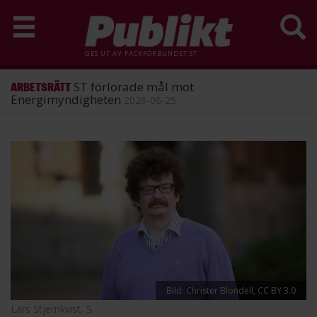
GES UT AV
FACKFÖRBUNDET ST
ST förlorade mål mot
ARBETSRÄTT
Energimyndigheten
2026-06-25
Hoppa
till
huvudinnehåll
Bild: Christer Blondell, CC BY 3.0
Lars Stjernkvist, S.