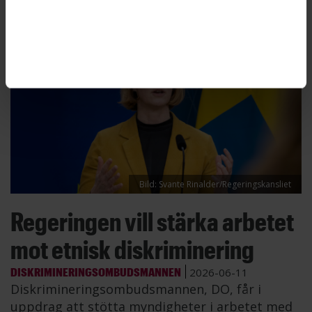
Bild: Svante Rinalder/Regeringskansliet
Regeringen vill stärka arbetet
mot etnisk diskriminering
DISKRIMINERINGSOMBUDSMANNEN
2026-06-11
Diskrimineringsombudsmannen, DO, får i
uppdrag att stötta myndigheter i arbetet med