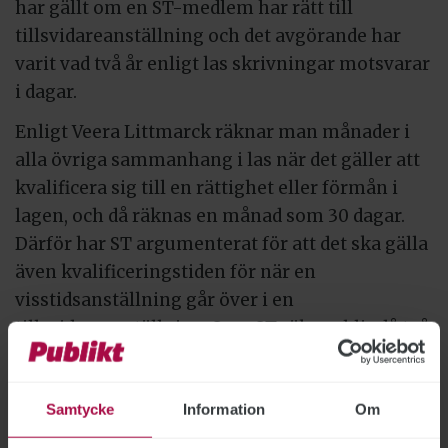
har gällt om en ST-medlem har rätt till
tillsvidareanställning och det avgörande har
varit vad två år enligt las skrivningar motsvarar
i dagar.
Enligt Veera Littmarck räknar man månader i
alla övriga sammanhang i las när det gäller att
kvalificera sig till en rättighet eller förmån i
lagen, och då räknas en månad som 30 dagar.
Därför har ST argumenterat för att det ska gälla
även kvalificeringstiden för när en
visstidsanställning går över i en
tillsvidareanställning. Som ST räknar blir då två
år detsamma som 24 månader eller 720 dagar.
Enligt ST borde en visstidsanställning därför
Samtycke
Information
Om
övergå i tillsvidareanställning på dag 721.