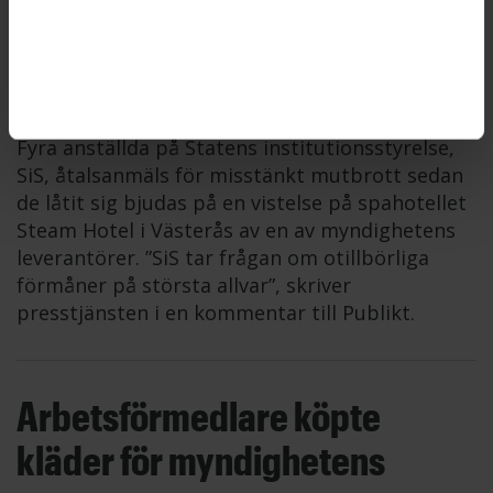
SiS åtalsanmäler fyra
anställda som bjudits på hotell
STATENS INSTITUTIONSSTYRELSE
2026-06-12
Fyra anställda på Statens institutionsstyrelse,
SiS, åtalsanmäls för misstänkt mutbrott sedan
de låtit sig bjudas på en vistelse på spahotellet
Steam Hotel i Västerås av en av myndighetens
leverantörer. ”SiS tar frågan om otillbörliga
förmåner på största allvar”, skriver
presstjänsten i en kommentar till Publikt.
Arbetsförmedlare köpte
kläder för myndighetens