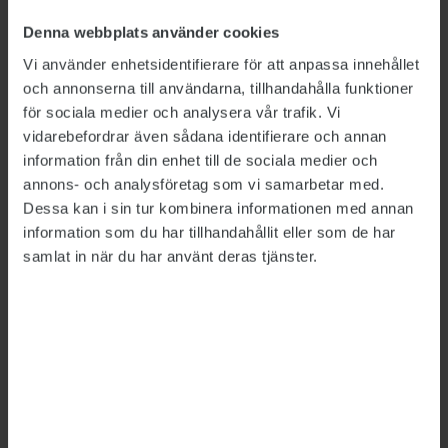
Linnéuniversitetet har i stället hävdat att tiden
två år ska beräknas utifrån att ett år är
Denna webbplats använder cookies
365 dagar, och att gränsen då går vid 730 dagar,
Vi använder enhetsidentifierare för att anpassa innehållet
att en visstidsanställning övergå i
och annonserna till användarna, tillhandahålla funktioner
för sociala medier och analysera vår trafik. Vi
tillsvidareanställning på dag 731.
vidarebefordrar även sådana identifierare och annan
Arbetsdomstolen går alltså på
information från din enhet till de sociala medier och
Linnéuniversitets linje och slår fast att två år är
annons- och analysföretag som vi samarbetar med.
Dessa kan i sin tur kombinera informationen med annan
730 dagar, och att rätten till en
information som du har tillhandahållit eller som de har
tillsvidareanställning enligt las gäller från dag
samlat in när du har använt deras tjänster.
731.
ST och Linnéuniversitetet är överens om att STs
medlem har jobbat 730 dagar och dagens dom
innbär därmed att hen inte får rätt till en
tillsvidareanställning.
– Det är en dag för lite. Vår medlem har