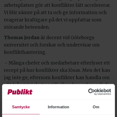
arbetsplatser gör att konflikter lätt accelererar.
Vi blir sämre på att ta och ge information och
reagerar kraftigare på det vi uppfattar som
störande beteenden.
Thomas Jordan
är docent vid Göteborgs
universitet och forskar och undervisar om
konflikthantering.
– Många chefer och medarbetare efterlyser ett
recept på hur konflikter ska lösas. Men det kan
jag inte ge, eftersom konflikter kan handla om
allt från triviala ting till allvarliga saker och de
kan vara kort- eller långvariga, säger han.
Hans råd är att börja med att försöka bedöma
Samtycke
Information
Om
vad konflikten egentligen handlar om.