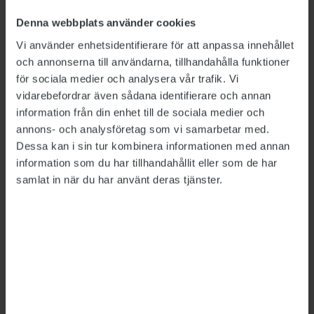
– Starta med att reda ut saker som »Vad står på
Denna webbplats använder cookies
spel?«, »Hur ser argumenten ut?«, »Pratar
Vi använder enhetsidentifierare för att anpassa innehållet
parterna med varandra och hur beter de sig?«
och annonserna till användarna, tillhandahålla funktioner
Kärnfrågan som därefter måste hanteras är
för sociala medier och analysera vår trafik. Vi
»Vilka önskemål har de inblandade?«
vidarebefordrar även sådana identifierare och annan
information från din enhet till de sociala medier och
Kerstin Ljungström säger att det är viktigt att
annons- och analysföretag som vi samarbetar med.
lyssna på de inblandades berättelser utan att
Dessa kan i sin tur kombinera informationen med annan
värdera det som kommer fram. Därefter gäller
information som du har tillhandahållit eller som de har
det att skapa förståelse för de skilda
samlat in när du har använt deras tjänster.
perspektiven och se vad som går att lösa.
Målet är att skapa sunda arbetsvillkor.
– Innan du kontaktar chefen bör du göra
rimliga försök att reda ut konflikten. Tänk även
på vad du behöver för att kunna fokusera på
jobbet, säger Thomas Jordan. Kanske kan en