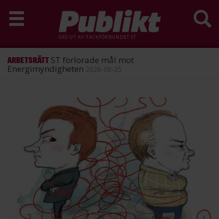
GES UT AV
FACKFÖRBUNDET ST
ST förlorade mål mot
ARBETSRÄTT
Energimyndigheten
2026-06-25
Hoppa
till
huvudinnehåll