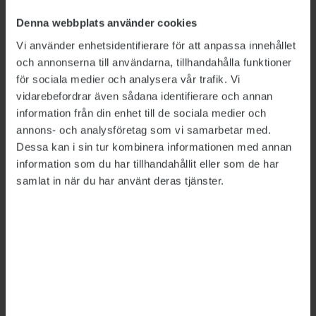
möjligheter att få jobb, skriver tre
Denna webbplats använder cookies
nationalekonomer. De föreslår en rad
åtgärder, bland annat förbättrat stöd till
Vi använder enhetsidentifierare för att anpassa innehållet
arbetsgivarna och ökade krav på dem. De
och annonserna till användarna, tillhandahålla funktioner
anser också att kvotering vid
för sociala medier och analysera vår trafik. Vi
nyanställningar i offentlig sektor bör
vidarebefordrar även sådana identifierare och annan
övervägas.
information från din enhet till de sociala medier och
annons- och analysföretag som vi samarbetar med.
Dessa kan i sin tur kombinera informationen med annan
FÖRDJUPNING
information som du har tillhandahållit eller som de har
samlat in när du har använt deras tjänster.