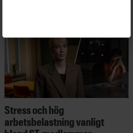
som enligt företaget kommer att skapa mer än
200 arbetstillfällen.
Stress och hög
arbetsbelastning vanligt