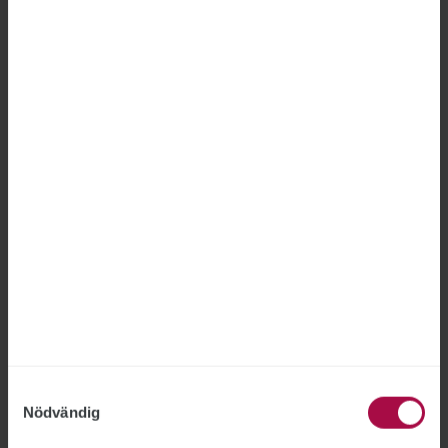
”Staten ska använda skattepengar ansvarsfullt”,
betonar civilminister Erik Slottner.
LEDARE
Samtyckesval
Nödvändig