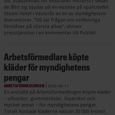
SiS, åtalsanmäls för misstänkt mutbrott sedan
de låtit sig bjudas på en vistelse på spahotellet
Steam Hotel i Västerås av en av myndighetens
leverantörer. ”SiS tar frågan om otillbörliga
förmåner på största allvar”, skriver
presstjänsten i en kommentar till Publikt.
Arbetsförmedlare köpte
kläder för myndighetens
pengar
ARBETSFÖRMEDLINGEN
2026-06-11
En anställd på Arbetsförmedlingen köpte kläder
– ullsockor, gummistövlar, löparskor och
mycket annat – för myndighetens pengar.
Totalt kostade kläderna nästan 20 000 kronor.