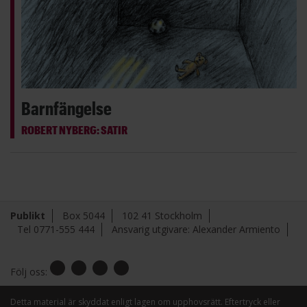
Barnfängelse
ROBERT NYBERG: SATIR
Publikt
Box 5044
102 41 Stockholm
Tel 0771-555 444
Ansvarig utgivare: Alexander Armiento
Följ oss:
Detta material är skyddat enligt lagen om upphovsrätt. Eftertryck eller