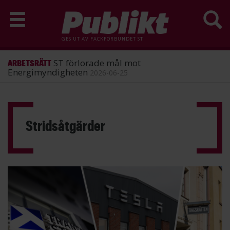
GES UT AV
FACKFÖRBUNDET ST
ST förlorade mål mot
ARBETSRÄTT
Energimyndigheten
2026-06-25
Hoppa
till
huvudinnehåll
Stridsåtgärder