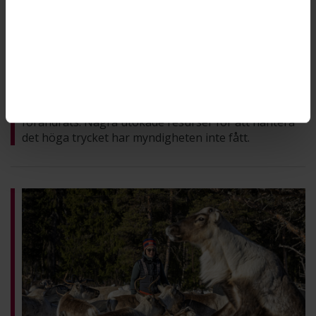
Trycket på länsstyrelsen består – men
nya resurser har uteblivit
SÅ GICK DET: LÄNSSTYRELSEN I NORRBOTTENS LÄN
För två år sedan var arbetsbelastningen på
Länsstyrelsen i Norrbottens län hög till följd av de
många prövningsärendena. I dag har inte mycket
förändrats. Några utökade resurser för att hantera
det höga trycket har myndigheten inte fått.