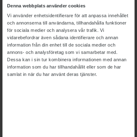
Denna webbplats använder cookies
Transportstyrelsen
Vi använder enhetsidentifierare för att anpassa innehållet
accepterar Teslas kryphål
och annonserna till användarna, tillhandahålla funktioner
för sociala medier och analysera vår trafik. Vi
FACKLIGT
2024-01-19
vidarebefordrar även sådana identifierare och annan
Transportstyrelsen medger att bilföretaget
information från din enhet till de sociala medier och
Tesla går runt den pågående blockaden genom
annons- och analysföretag som vi samarbetar med.
att beställa ersättningsskyltar till
Dessa kan i sin tur kombinera informationen med annan
nyregistrerade fordon. Men myndigheten
information som du har tillhandahållit eller som de har
kommer inte att gå vidare i ärendet, uppger
samlat in när du har använt deras tjänster.
man i ett mejl till SVT.
Kryphål hjälper Tesla kringgå
STs blockad
FACKLIGT
2023-12-19