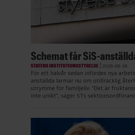
Schemat får SiS-anställda 
STATENS INSTITUTIONSSTYRELSE
2026-06-26
För ett halvår sedan infördes nya arbe
anställda larmar nu om otillräcklig åt
utrymme för familjeliv. ”Det är fruktans
inte unikt”, säger STs sektionsordföran