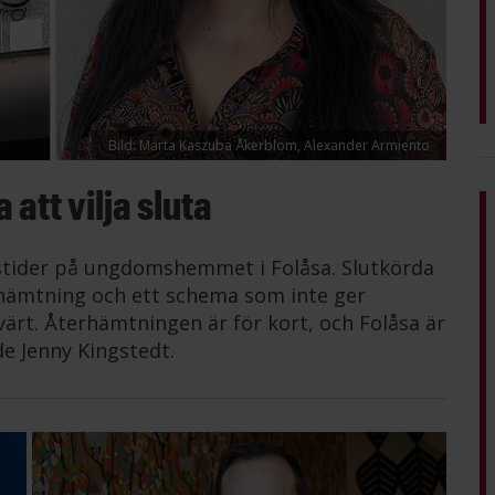
Bild: Marta Kaszuba Åkerblom, Alexander Armiento
att vilja sluta
tstider på ungdomshemmet i Folåsa. Slutkörda
erhämtning och ett schema som inte ger
värt. Återhämtningen är för kort, och Folåsa är
de Jenny Kingstedt.