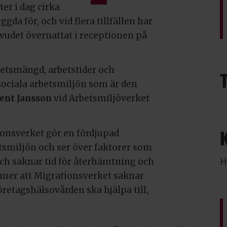
er i dag cirka
da för, och vid flera tillfällen har
uvudet övernattat i receptionen på
rbetsmängd, arbetstider och
sociala arbetsmiljön som är den
ent Jansson
vid Arbetsmiljöverket
ionsverket gör en fördjupad
smiljön och ser över faktorer som
H
ch saknar tid för återhämtning och
dömer att Migrationsverket saknar
retagshälsovården ska hjälpa till,