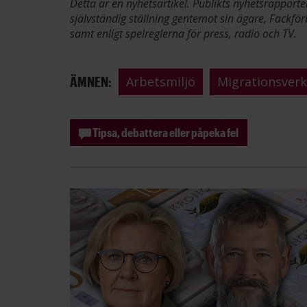
Detta är en nyhetsartikel. Publikts nyhetsrapporte
självständig ställning gentemot sin ägare, Fackför
samt enligt spelreglerna för press, radio och TV.
ÄMNEN:
Arbetsmiljö
Migrationsverk
Tipsa, debattera eller påpeka fel