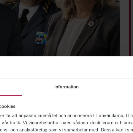
lismyndigheten, Försäkringskassan, Försvarsmakten, Migrationsverket
hetscheferna
Information
t högst lön av de myndighetschefer vars löner
anställning. Hon är först ut att tjäna över
cookies
belt så mycket som den generaldirektör som
e för att anpassa innehållet och annonserna till användarna, tillh
vår trafik. Vi vidarebefordrar även sådana identifierare och anna
nnons- och analysföretag som vi samarbetar med. Dessa kan i sin