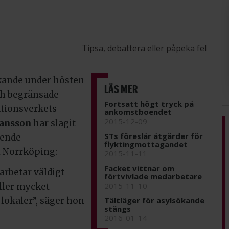
Tipsa, debattera eller påpeka fel
kande under hösten
LÄS MER
och begränsade
Fortsatt högt tryck på
ationsverkets
ankomstboendet
2015-12-09
ansson
har slagit
STs föreslår åtgärder för
eende
flyktingmottagandet
 Norrköping:
2015-11-11
Facket vittnar om
rbetar väldigt
förtvivlade medarbetare
2015-11-10
ller mycket
Tältläger för asylsökande
 lokaler”, säger hon
stängs
2016-01-14