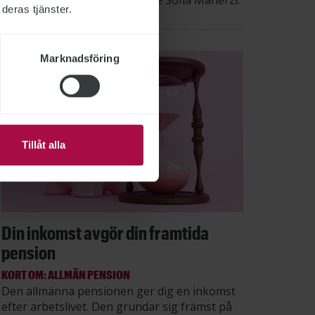
säger STs sektionsordförande Sofia Maherzi.
deras tjänster.
Marknadsföring
Tillåt alla
Din inkomst avgör din framtida
pension
KORT OM: ALLMÄN PENSION
Den allmänna pensionen ger dig en inkomst
efter arbetslivet. Den grundar sig främst på