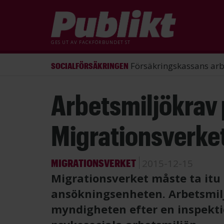
GES UT AV
FACKFÖRBUNDET ST
ST förlorade mål mot Energimy
ARBETSRÄTT
Hoppa
Arbetsmiljökrav
till
huvudinnehåll
Migrationsverke
MIGRATIONSVERKET
2015-12-15
Migrationsverket måste ta itu
ansökningsenheten. Arbetsmilj
myndigheten efter en inspektion