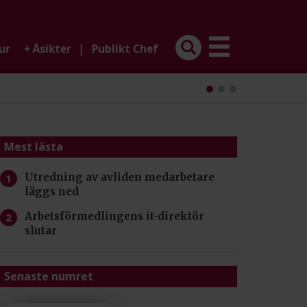
|
ur
+
Åsikter
Publikt Chef
Mest lästa
Utredning av avliden medarbetare
läggs ned
Arbetsförmedlingens it-direktör
slutar
Senaste numret