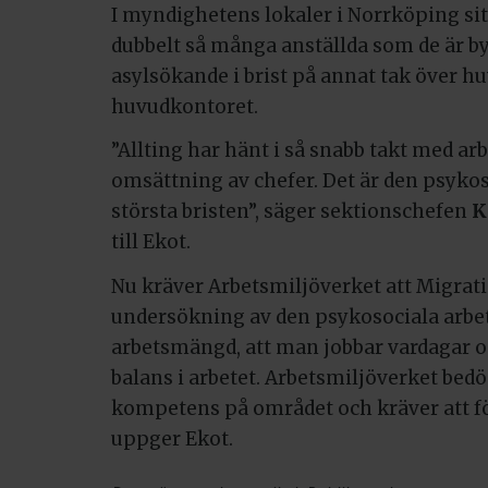
I myndighetens lokaler i Norrköping sitt
dubbelt så många anställda som de är bygg
asylsökande i brist på annat tak över h
huvudkontoret.
”Allting har hänt i så snabb takt med a
omsättning av chefer. Det är den psyko
största bristen”, säger sektionschefen
K
till Ekot.
Nu kräver Arbetsmiljöverket att Migrat
undersökning av den psykosociala arbet
arbetsmängd, att man jobbar vardagar o
balans i arbetet. Arbetsmiljöverket be
kompetens på området och kräver att fö
uppger Ekot.