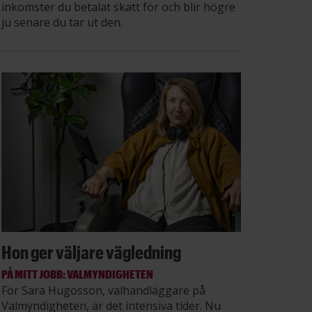
inkomster du betalat skatt för och blir högre
ju senare du tar ut den.
Hon ger väljare vägledning
PÅ MITT JOBB: VALMYNDIGHETEN
För Sara Hugosson, valhandläggare på
Valmyndigheten, är det intensiva tider. Nu