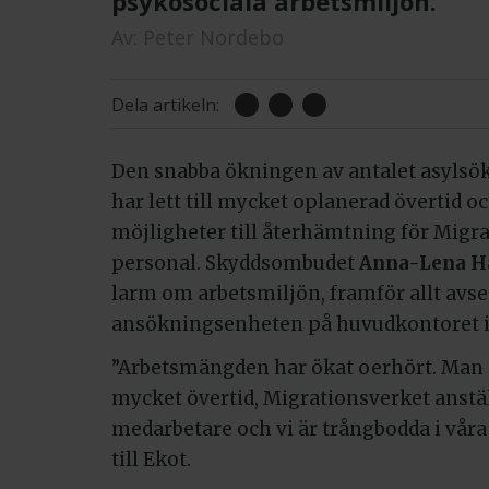
psykosociala arbetsmiljön.
Av:
Peter Nordebo
Dela artikeln:
Den snabba ökningen av antalet asylsö
har lett till mycket oplanerad övertid 
möjligheter till återhämtning för Migr
personal. Skyddsombudet
Anna-Lena H
larm om arbetsmiljön, framför allt avs
ansökningsenheten på huvudkontoret i
”Arbetsmängden har ökat oerhört. Man a
mycket övertid, Migrationsverket anstä
medarbetare och vi är trångbodda i våra
till Ekot.