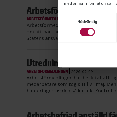
med annan information som du 
Arbetsförmedlingens it-di
Samtyckesval
ARBETSFÖRMEDLINGEN
2026-07-10
Nödvändig
Arbetsförmedlingen har gjort en övere
om att han lämnar myndigheten. Den an
Statens ansvarsnämnd dras därmed till
Utredning av avliden me
ARBETSFÖRMEDLINGEN
2026-07-09
Arbetsförmedlingen har beslutat att lä
medarbetare som tog sitt liv i maj. Me
hanteringen av den så kallade Kontrollp
Arbetsbefriad anställd får 