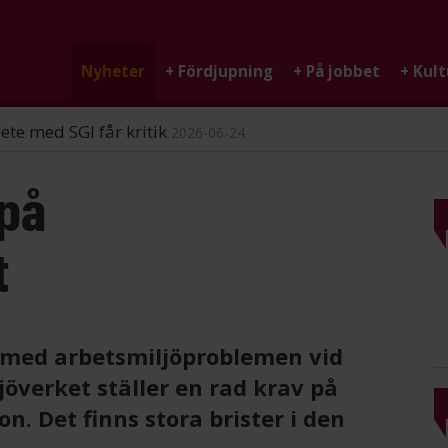
Nyheter
+
Fördjupning
+
På jobbet
+
Kult
ndigheten
2026-06-25
 på
t
 med arbetsmiljöproblemen vid
överket ställer en rad krav på
. Det finns stora brister i den