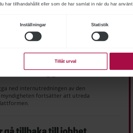
har tillhandahållit eller som de har samlat in när du har använt 
rektör slutar
Inställningar
Statistik
nskommelse med it-direktör Krister Dackland
mälan som Arbetsförmedlingen gjort till
baka.
Tillåt urval
darbetare läggs ned
gga ned internutredningen av den
n myndigheten fortsätter att utreda
lattformen.
gå tillbaka till jobbet