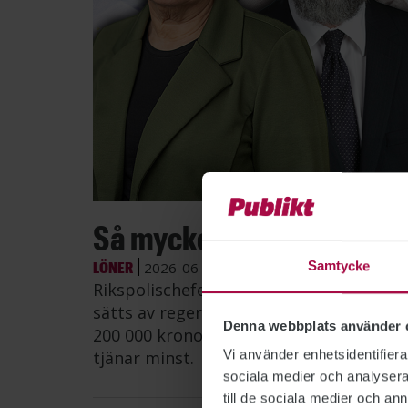
Bild: Po
Så mycket tjänar myndig
LÖNER
Samtycke
2026-06-26
Rikspolischefen Petra Lundh har fortsat
sätts av regeringen, visar Publikts samm
Denna webbplats använder 
200 000 kronor i månaden – mer än dub
Vi använder enhetsidentifierar
tjänar minst.
sociala medier och analysera 
till de sociala medier och a