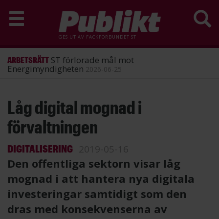
GES UT AV
FACKFÖRBUNDET ST
ST förlorade mål mot
ARBETSRÄTT
Energimyndigheten
2026-06-25
Hoppa
Låg digital mognad i
till
huvudinnehåll
förvaltningen
DIGITALISERING
2019-05-16
Den offentliga sektorn visar låg
mognad i att hantera nya digitala
investeringar samtidigt som den
dras med konsekvenserna av