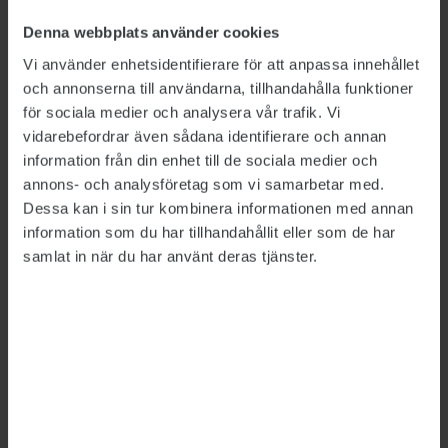
Även den digitala styrningen ligger enligt
Denna webbplats använder cookies
rapporten på en låg nivå.
Vi använder enhetsidentifierare för att anpassa innehållet
och annonserna till användarna, tillhandahålla funktioner
”Det nya digitala landskapet med olika tjänster
för sociala medier och analysera vår trafik. Vi
och funktioner kräver ett nytt sorts strategiskt
vidarebefordrar även sådana identifierare och annan
ledarskap för att styra de digitala satsningarna
information från din enhet till de sociala medier och
och lotsa organisationen framåt i syfte att dra
annons- och analysföretag som vi samarbetar med.
nytta av digitaliseringen. Men de flesta
Dessa kan i sin tur kombinera informationen med annan
organisationer har inte hittat det ledarskapet
information som du har tillhandahållit eller som de har
samlat in när du har använt deras tjänster.
och saknar tillförlitliga beslutsunderlag”, anser
forskaren Johan Magnusson.
LÄS MER
Hon vill att tekniken ska tjäna medborgarna
2019-01-29
Statens myndigheter dåliga på digitalisering