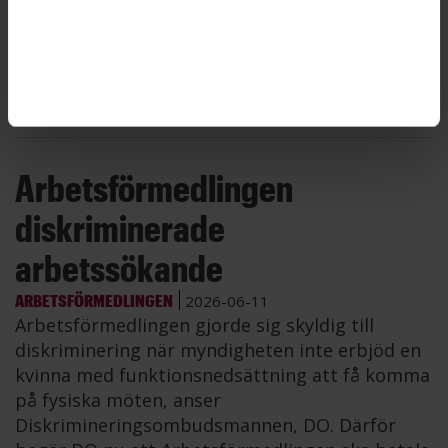
– ullsockor, gummistövlar, löparskor och
mycket annat – för myndighetens pengar.
Totalt kostade kläderna nästan 20 000 kronor.
Arbetsförmedlaren riskerar nu avsked.
Arbetsförmedlingen
diskriminerade
arbetssökande
ARBETSFÖRMEDLINGEN
2026-06-11
Arbetsförmedlingen gjorde sig skyldig till
diskriminering när myndigheten inte erbjöd en
kvinna med funktionsnedsättning att få komma
på fysiska möten, anser
Diskrimineringsombudsmannen, DO. Därför