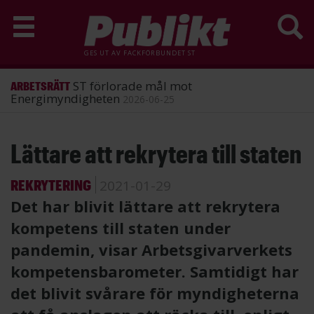
GES UT AV
FACKFÖRBUNDET ST
ST förlorade mål mot
ARBETSRÄTT
Energimyndigheten
2026-06-25
Hoppa
Lättare att rekrytera till staten
till
huvudinnehåll
REKRYTERING
2021-01-29
Det har blivit lättare att rekrytera
kompetens till staten under
pandemin, visar Arbetsgivarverkets
kompetensbarometer. Samtidigt har
det blivit svårare för myndigheterna