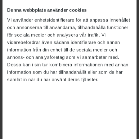
Enligt många av medlemmarna hänger
Denna webbplats använder cookies
anslagen för personal och andra
Vi använder enhetsidentifierare för att anpassa innehållet
förvaltningskostnader inte med i samma
och annonserna till användarna, tillhandahålla funktioner
utsträckning.
för sociala medier och analysera vår trafik. Vi
vidarebefordrar även sådana identifierare och annan
”Pandemin innebär att volymen på
information från din enhet till de sociala medier och
verksamheten ökar för många myndigheter.
annons- och analysföretag som vi samarbetar med.
När anslagen ökar utan att också anslag för
Dessa kan i sin tur kombinera informationen med annan
personal och förvaltning av myndigheterna
information som du har tillhandahållit eller som de har
samlat in när du har använt deras tjänster.
hänger med finns risk för att satsningarna får
sämre effekt”, kommenterar Roger Vilhelmsson
utvecklingen.
LÄNKAR
Arbetsgivarverkets digitala Kompetensbarometer