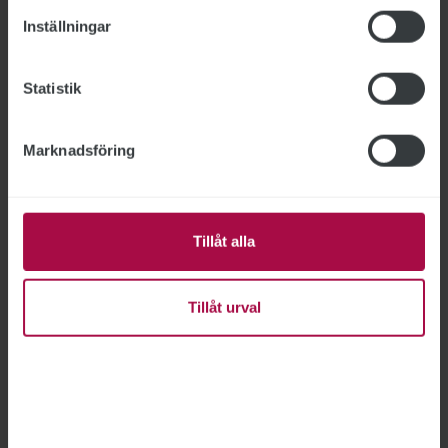
Inställningar
Statistik
Marknadsföring
Tillåt alla
Uppsägningar skapar oro på
myndigheterna
Tillåt urval
UPPSÄGNINGAR
2026-06-17
Arbetsförmedlingen och flera lärosäten är de
statliga arbetsgivare som sagt upp flest
anställda på grund av arbetsbrist de senaste
åren. ”Uppsägningarna påverkar stämningen i