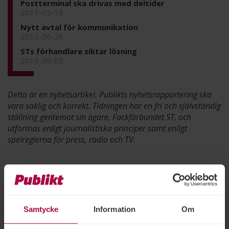
Postterminal ska drivas med deltider
2011-02-18
Nytt avtal för kommunikation
2012-06-26
STs förhandlare siktar lösning
2013-09-05
Detta är en nyhetsartikel. Publikts nyhetsrapportering ska
vara saklig och korrekt. Tidningen har en fri och självständig
ställning gentemot sin ägare, Fackförbundet ST, och
utformas enligt journalistiska principer samt enligt
spelreglerna för press, radio och TV.
ÄMNEN:
Arbetsrätt
Avtalsrörelse
Kollektivavtal
Samtycke
Information
Om