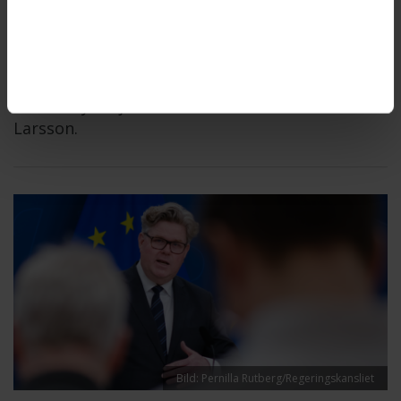
uppdrag att stötta myndigheter i arbetet med
att förebygga etnisk diskriminering. ”Vi behöver
säkerställa att etnisk diskriminering aldrig
förekommer i våra myndigheters arbete”,
understryker jämställdhetsminister Nina
Larsson.
Bild: Pernilla Rutberg/Regeringskansliet