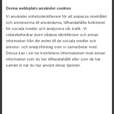
kanske med tummen upp-tecken.
Denna webbplats använder cookies
Mötesstrukturen kan variera beroende på typen
Vi använder enhetsidentifierare för att anpassa innehållet
av möte, säger Terese Raymond.
och annonserna till användarna, tillhandahålla funktioner
för sociala medier och analysera vår trafik. Vi
– I stormöten är fokus ofta på information. I
vidarebefordrar även sådana identifierare och annan
andra fall är det bra om det finns verktyg för att
information från din enhet till de sociala medier och
dela upp sig i mindre grupper och diskutera,
annons- och analysföretag som vi samarbetar med.
eller ha ”bikupor” två och två och sedan
Dessa kan i sin tur kombinera informationen med annan
redovisa för gruppen.
information som du har tillhandahållit eller som de har
samlat in när du har använt deras tjänster.
Om man ska ha idémöten eller någon annan
form av brainstorming är det viktigt att veta i
förväg vilka verktyg man ska använda.
– Den typen av möten bör alltid förberedas,
men behovet är större vid distansmöten, säger
Terese Raymond.