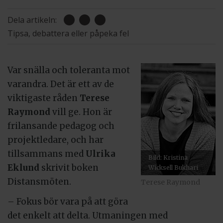
Dela artikeln:
Tipsa, debattera eller påpeka fel
Var snälla och toleranta mot
varandra. Det är ett av de
viktigaste råden
Terese
Raymond
vill ge. Hon är
frilansande pedagog och
projektledare, och har
tillsammans med
Ulrika
Bild: Kristina
Eklund
skrivit boken
Wicksell Bukhari
Distansmöten.
Terese Raymond
– Fokus bör vara på att göra
det enkelt att delta. Utmaningen med