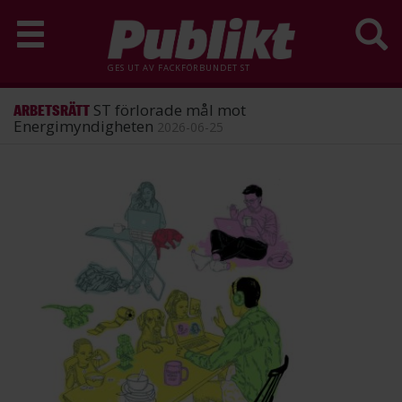
GES UT AV
FACKFÖRBUNDET ST
ST förlorade mål mot
ARBETSRÄTT
Energimyndigheten
2026-06-25
Hoppa
till
huvudinnehåll