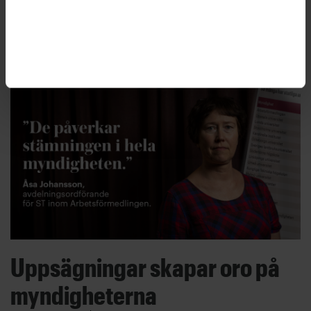
registerslagningar, fastslår Arbetsdomstolen.
”Jag är nöjd med bedömningen”, säger STs
förbundsjurist Joakim Lindqvist.
Uppsägningar skapar oro på
myndigheterna