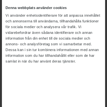
att fortsätta efter pandemin och att kontorens
utformning och funktion på sikt kommer att
Denna webbplats använder cookies
förändras. Många vill krympa ytorna med
Vi använder enhetsidentifierare för att anpassa innehållet
skrivbordsplatser och i stället satsa mer på
och annonserna till användarna, tillhandahålla funktioner
för sociala medier och analysera vår trafik. Vi
mötesrum och platser för socialt umgänge.
vidarebefordrar även sådana identifierare och annan
– Kontorets roll blir mer en mötesplats, en
information från din enhet till de sociala medier och
annons- och analysföretag som vi samarbetar med.
plats för kreativitet och spridning av
Dessa kan i sin tur kombinera informationen med annan
information, säger
Lena Winslott Hiselius
,
information som du har tillhandahållit eller som de har
forskningsledare på K2 och professor på
samlat in när du har använt deras tjänster.
institutionen för teknik och samhälle vid Lunds
universitet.
Bo de Besche på Vasakronan berättar att en
lösning som hyresgästerna efterfrågar akut är
flyttbara telefonhytter och små mötesrum för
videomöten.