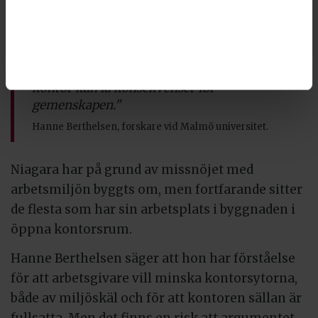
Hanne Berthelsen. Och det gör man knappast
för att fråga någon hur läget är.
”Vi ska vara medvetna om att krympande
kontor kan få konsekvenser för
gemenskapen.”
Hanne Berthelsen, forskare vid Malmö universitet.
Niagara har på grund av missnöjet med
arbetsmiljön byggts om, men fortfarande sitter
de flesta som har sin arbetsplats i byggnaden i
öppna kontorsrum.
Hanne Berthelsen säger att hon har förståelse
för att arbetsgivare vill minska kontorsytorna,
både av miljöskäl och för att kontoren sällan är
fullsatta. Men det finns en risk att argumentet