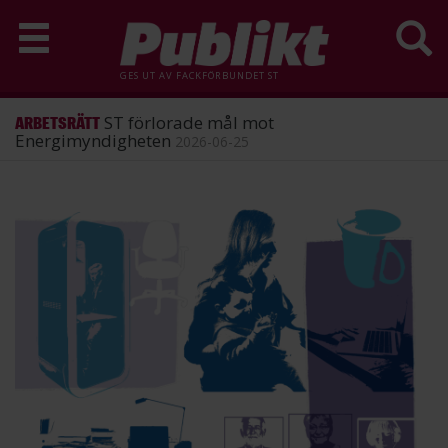
GES UT AV
FACKFÖRBUNDET ST
ST förlorade mål mot
ARBETSRÄTT
Energimyndigheten
2026-06-25
Hoppa
till
huvudinnehåll