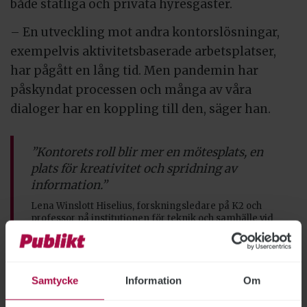
både statliga och privata hyresgäster.
– En utveckling mot andra kontorslösningar,
exempelvis aktivitetsbaserade arbetsplatser,
har pågått en lång tid. Men pandemin har
påskyndat processen och många av våra
dialoger har en koppling till den, säger han.
”Kontorets roll blir mer en mötesplats, en
plats för kreativitet och spridning av
information.”
Lena Winslott Hiselius, forskningsledare på K2 och
professor på institutionen för teknik och samhälle vid
Lunds universitet.
Enligt en
studie från forskningscentret K2
spår
Samtycke
Information
Om
svenska HR-chefer att distansarbetet kommer