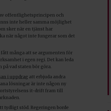
 av offentlighetsprincipen och
finns inte heller samma möjlighet
som sker när en tjänst har
cka när något inte fungerar som det
 fått många att se argumenten för
rksamhet i egen regi. Det kan leda
på vad staten bör göra.
san i uppdrag
att erbjuda andra
dana lösningar är inte någon ny
rtstyrelsens it-drift fram till
marknaden.
tt tydligt stöd. Regeringen borde