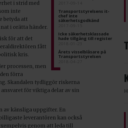
erhet i strid med
2017-09-14
som inte
Transportstyrelsens it-
chef inte
e betyda att
säkerhetsgodkänd
2017-09-15
at i orätta händer.
Icke säkerhetsklassade
hade tillgång till register
sk för att det
2018-01-23
neraldirektören fått
Årets visselblåsare på
litisk kris.
Transportstyrelsen
2018-04-27
der processen, men
den förra
ng. Skandalen tydliggör riskerna
nsvaret för viktiga delar av sin
H
 av känsliga uppgifter. En
billigaste leverantören kan också
exempelvis genom att leda till