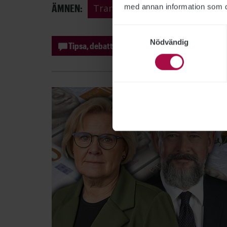
ÄMNEN:
Transportstyrelsen
IT-säke
med annan information som du 
Samtyckesval
Nödvändig
Tipsa, debattera eller påpeka fel