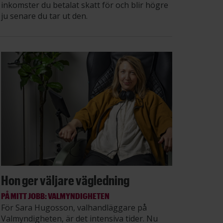
inkomster du betalat skatt för och blir högre
ju senare du tar ut den.
Hon ger väljare vägledning
PÅ MITT JOBB: VALMYNDIGHETEN
För Sara Hugosson, valhandläggare på
Valmyndigheten, är det intensiva tider. Nu