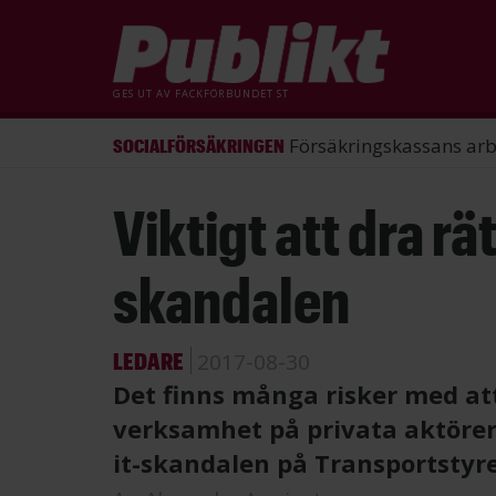
GES UT AV
FACKFÖRBUNDET ST
ST förlorade mål mot Energimy
ARBETSRÄTT
Hoppa
Viktigt att dra rät
till
huvudinnehåll
skandalen
LEDARE
2017-08-30
Det finns många risker med at
verksamhet på privata aktörer.
it-skandalen på Transportstyre