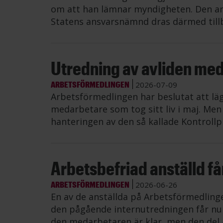
om att han lämnar myndigheten. Den an
Statens ansvarsnämnd dras därmed till
Utredning av avliden me
ARBETSFÖRMEDLINGEN
2026-07-09
Arbetsförmedlingen har beslutat att lä
medarbetare som tog sitt liv i maj. Me
hanteringen av den så kallade Kontrollp
Arbetsbefriad anställd får 
ARBETSFÖRMEDLINGEN
2026-06-26
En av de anställda på Arbetsförmedling
den pågående internutredningen får nu å
den medarbetaren är klar, men den del 