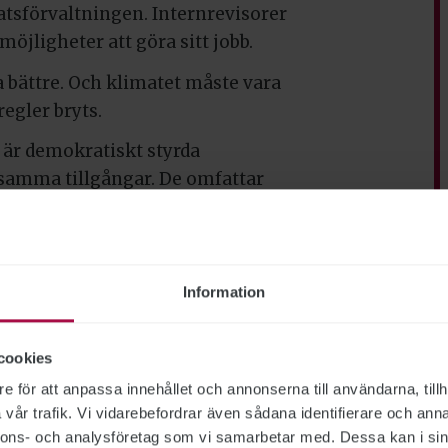
tatsförvaltningen. Internrevisorer
öjligheter att göra sitt jobb.
 bättre. Och klimatet måste vara
regler bryts.
e är demokratiskt styrda
samma tillgångar. De omfattar
lig information.
e alla vara medvetna om de krav det
en visar att åtskilligt behöver
Information
cookies
e för att anpassa innehållet och annonserna till användarna, tillh
ns personliga uppfattning.
vår trafik. Vi vidarebefordrar även sådana identifierare och anna
nnons- och analysföretag som vi samarbetar med. Dessa kan i sin