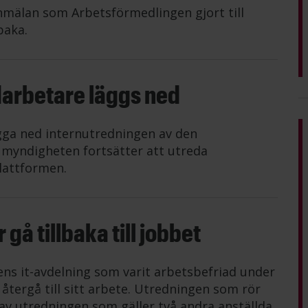
mälan som Arbetsförmedlingen gjort till
baka.
darbetare läggs ned
gga ned internutredningen av den
n myndigheten fortsätter att utreda
lattformen.
gå tillbaka till jobbet
ens it-avdelning som varit arbetsbefriad under
tergå till sitt arbete. Utredningen som rör
av utredningen som gäller två andra anställda