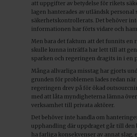
att uppgifter av betydelse för rikets säk
lagen hanterades av utländsk personal 
säkerhetskontrollerats. Det behöver int
informationen har förts vidare och hamn
Men bara det faktum att det funnits en ri
skulle kunna inträffa har lett till att ge
sparken och regeringen dragits in i en po
Många allvarliga misstag har gjorts un
grunden för problemen lades redan när 
regeringen drev på för ökad outsourcni
med att låta myndigheterna lämna över a
verksamhet till privata aktörer.
Det behöver inte handla om hanteringen
upphandling där uppdraget går till den 
ha farliga konsekvenser av annat slag, 