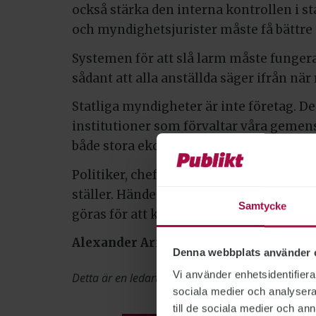
också stärka den interna kontrollen i s
och myndighetsjurister måste få bättre m
Systemen för att slå larm måste fungera
sådant att alla anställda säger ifrån när 
Statliga myndigheter är inte företag. D
institutioner som förvaltar våra gemen
både stora ekonomiska värden och käns
Politiker, chefer och medarbetare måst
ställer. Händelserna på Transportstyrels
Samtycke
göras för att komma dit.
Alexander Armiento
, chefredaktör
Denna webbplats använder 
Vi använder enhetsidentifierar
Detta är en ledartext. Den speglar ledarskribente
sociala medier och analysera 
till de sociala medier och a