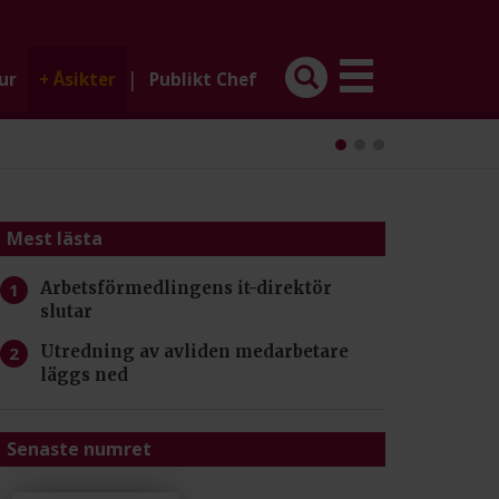
|
ur
+
Åsikter
Publikt Chef
Mest lästa
Arbetsförmedlingens it-direktör
slutar
Utredning av avliden medarbetare
läggs ned
Senaste numret