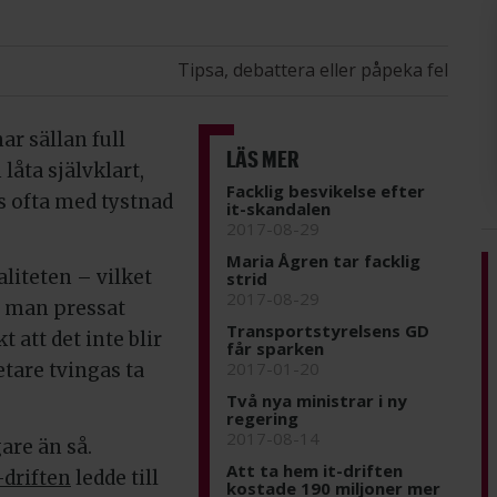
Tipsa, debattera eller påpeka fel
ar sällan full
LÄS MER
låta självklart,
Facklig besvikelse efter
s ofta med tystnad
it-skandalen
2017-08-29
Maria Ågren tar facklig
aliteten – vilket
strid
2017-08-29
r man pressat
Transportstyrelsens GD
 att det inte blir
får sparken
2017-01-20
tare tvingas ta
Två nya ministrar i ny
regering
2017-08-14
gare än så.
Att ta hem it-driften
-driften
ledde till
kostade 190 miljoner mer