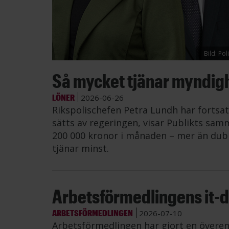
Bild: Po
Så mycket tjänar myndig
LÖNER
2026-06-26
Rikspolischefen Petra Lundh har fortsat
sätts av regeringen, visar Publikts samm
200 000 kronor i månaden – mer än dub
tjänar minst.
Arbetsförmedlingens it-di
ARBETSFÖRMEDLINGEN
2026-07-10
Arbetsförmedlingen har gjort en övere