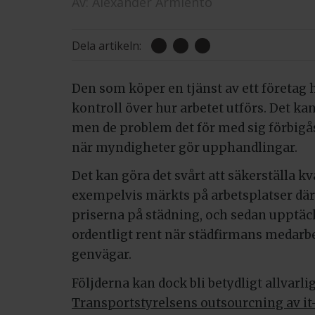
Av:
Alexander Armiento
Dela artikeln:
Den som köper en tjänst av ett företag h
kontroll över hur arbetet utförs. Det kan 
men de problem det för med sig förbigå
när myndigheter gör upphandlingar.
Det kan göra det svårt att säkerställa kv
exempelvis märkts på arbetsplatser dä
priserna på städning, och sedan upptäckt
ordentligt rent när städfirmans medarbe
genvägar.
Följderna kan dock bli betydligt allvarli
Transportstyrelsens outsourcning av it