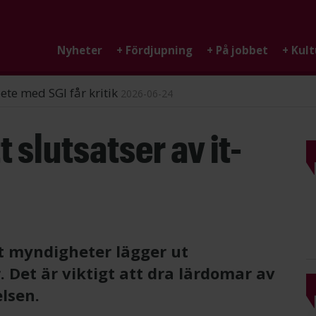
Nyheter
+
Fördjupning
+
På jobbet
+
Kult
ndigheten
2026-06-25
t slutsatser av it-
t myndigheter lägger ut
 Det är viktigt att dra lärdomar av
lsen.