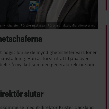
lismyndigheten, Försäkringskassan, Försvarsmakten, Migrationsverket
hetscheferna
t högst lön av de myndighetschefer vars löner
anställning. Hon är först ut att tjäna över
belt så mycket som den generaldirektör som
rektör slutar
nskommelse med it-direktör Krister Dackland