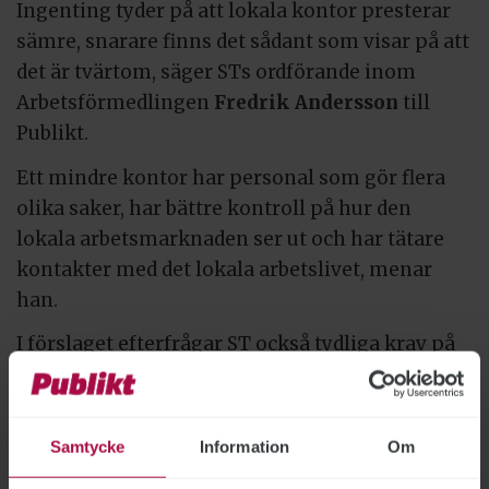
Ingenting tyder på att lokala kontor presterar
sämre, snarare finns det sådant som visar på att
det är tvärtom, säger STs ordförande inom
Arbetsförmedlingen
Fredrik Andersson
till
Publikt.
Ett mindre kontor har personal som gör flera
olika saker, har bättre kontroll på hur den
lokala arbetsmarknaden ser ut och har tätare
kontakter med det lokala arbetslivet, menar
han.
I förslaget efterfrågar ST också tydliga krav på
de externa aktörer som ska ta över
matchningen av arbetssökande gentemot
arbetsmarknaden i och med att
Samtycke
Information
Om
Arbetsförmedlingen byter fokus.