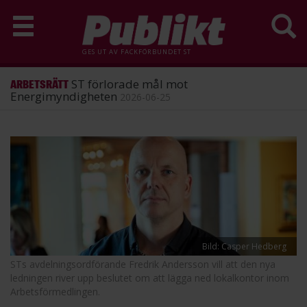
GES UT AV
FACKFÖRBUNDET ST
ST förlorade mål mot
ARBETSRÄTT
Energimyndigheten
2026-06-25
Hoppa
till
huvudinnehåll
Bild: Casper Hedberg
STs avdelningsordförande Fredrik Andersson vill att den nya
ledningen river upp beslutet om att lägga ned lokalkontor inom
Arbetsförmedlingen.