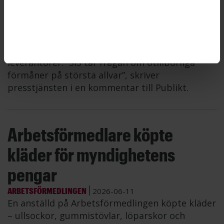
STATENS INSTITUTIONSSTYRELSE
2026-06-12
Fyra anställda på Statens institutionsstyrelse,
SiS, åtalsanmäls för misstänkt mutbrott sedan
de låtit sig bjudas på en vistelse på spahotellet
Steam Hotel i Västerås av en av myndighetens
leverantörer. ”SiS tar frågan om otillbörliga
förmåner på största allvar”, skriver
presstjänsten i en kommentar till Publikt.
Arbetsförmedlare köpte
kläder för myndighetens
pengar
ARBETSFÖRMEDLINGEN
2026-06-11
En anställd på Arbetsförmedlingen köpte kläder
– ullsockor, gummistövlar, löparskor och