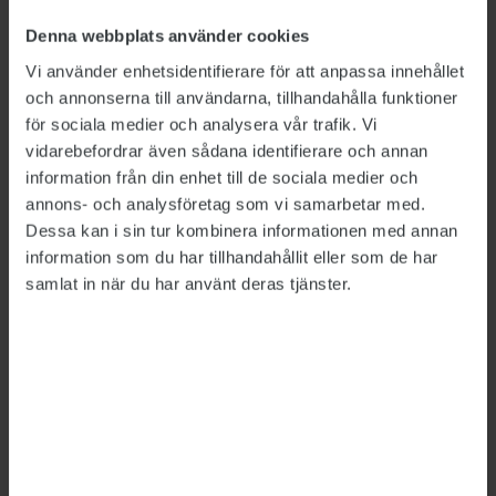
Fredrik Andersson menar att förutsättningarna
Denna webbplats använder cookies
för att den verksamheten ska vara redo att rulla
Vi använder enhetsidentifierare för att anpassa innehållet
igång 2021, som regeringen har bestämt, är
och annonserna till användarna, tillhandahålla funktioner
otillräckliga i nuläget.
för sociala medier och analysera vår trafik. Vi
vidarebefordrar även sådana identifierare och annan
– Jag kan inte se att det kommer att hinnas
information från din enhet till de sociala medier och
med. Man kommer helt enkelt inte att få klart
annons- och analysföretag som vi samarbetar med.
systemen för hur man ska upphandla och
Dessa kan i sin tur kombinera informationen med annan
kontrollera de här externa aktörerna. Jag tror
information som du har tillhandahållit eller som de har
personligen att man får skjuta på alltihopa,
samlat in när du har använt deras tjänster.
säger han.
Avdelningsordförandens förhoppning med det
nu inlämnade förslaget är att regering och
myndighetsledning ska lyssna på avdelningens
medlemmar, det vill säga de som faktiskt jobbar
inom Arbetsförmedlingen och sitter på