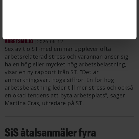
Stress och hög
arbetsbelastning vanligt
bland ST-medlemmar
ARBETSMILJÖ
2026-06-12
Sex av tio ST-medlemmar upplever ofta
arbetsrelaterad stress och varannan anser sig
ha en hög eller mycket hög arbetsbelastning,
visar en ny rapport från ST. ”Det är
anmärkningsvärt höga siffror. En för hög
arbetsbelastning leder till mer stress och också
en ökad tendens att byta arbetsplats”, säger
Martina Cras, utredare på ST.
SiS åtalsanmäler fyra