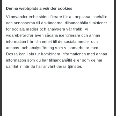
nödvändigt och under så kort tid som möjligt.
Denna webbplats använder cookies
CPT uppmanar också Kriminalvården att se till
Vi använder enhetsidentifierare för att anpassa innehållet
att de intagna får större möjlighet till
och annonserna till användarna, tillhandahålla funktioner
aktiviteter utanför cellen minst åtta timmar per
för sociala medier och analysera vår trafik. Vi
dag.
vidarebefordrar även sådana identifierare och annan
information från din enhet till de sociala medier och
Rättssäkerheten för intagna för psykiatrisk
annons- och analysföretag som vi samarbetar med.
tvångsvård kritiseras också av CPT. Bland annat
Dessa kan i sin tur kombinera informationen med annan
riktas kritik mot att läkare beslutar om
information som du har tillhandahållit eller som de har
samlat in när du har använt deras tjänster.
isolering och andra tvångsåtgärder per telefon,
utan att träffa patienten.
CPT har inte iakttagit några fysiska
missförhållanden i polisens arrester, men
uttrycker i rapporten oro över att det inte är
självklart att anhållna får kontakta någon
anhörig eller annan närstående för att