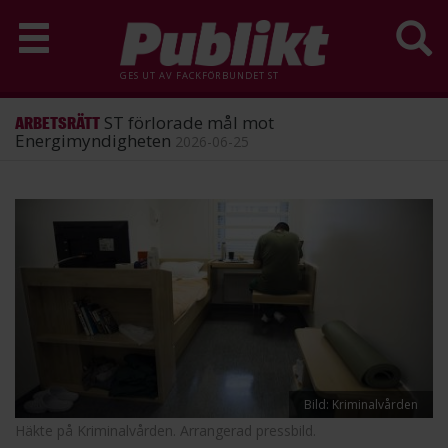
GES UT AV
FACKFÖRBUNDET ST
ST förlorade mål mot
ARBETSRÄTT
Energimyndigheten
2026-06-25
Hoppa
till
huvudinnehåll
Bild: Kriminalvården
Häkte på Kriminalvården. Arrangerad pressbild.